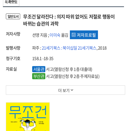
목록으로
무조건 달라진다 : 의지 따위 없어도 저절로 행동이
일반도서
바뀌는 습관의 과학
저자사항
션영 지음 ;
이미숙
옮김
저자프로필
발행사항
파주 :
21세기북스 : 북이십일 21세기북스
, 2018
청구기호
158.1 -18-35
자료실
서울관
서고(열람신청 후 1층 대출대)
부산관
서고(열람신청 후 2층 주제자료실)
더 보기