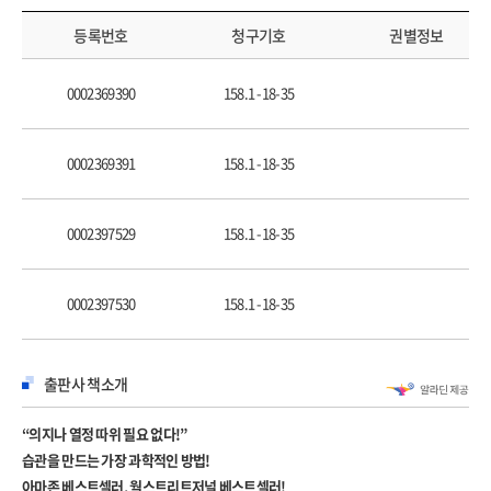
PART 2 행동의 사다리 만들기
- 아주 작고 사소한 행동부터 시작하라!
등록번호
청구기호
권별정보
아주 작은 첫걸음의 힘
0002369390
158.1 -18-35
얼마나 작아야 작은 것인가
꿈, 목표, 단계를 철저히 구분하라
게으른 나를 움직이게 하는 사다리의 마법
0002369391
158.1 -18-35
취미생활조차 꾸준히 못 하는 이유
사다리를 이용해 계획 세우는 법
0002397529
158.1 -18-35
천천히 조금씩 넓혀나가는 점진성의 위력
PART 3 커뮤니티에 의지하기
0002397530
158.1 -18-35
- 모일수록 강하다! 주변 사람을 적극 활용하라!
사이비 종교에 숨어 있는 은밀한 과학
출판사 책소개
나를 끌어당기는 사회적 자석을 만들어라!
성공한 커뮤니티의 6요소
“의지나 열정 따위 필요 없다!”
또래 역할 모델의 중요성
습관을 만드는 가장 과학적인 방법!
강력한 커뮤니티를 만드는 법
아마존 베스트셀러, 월스트리트저널 베스트셀러!