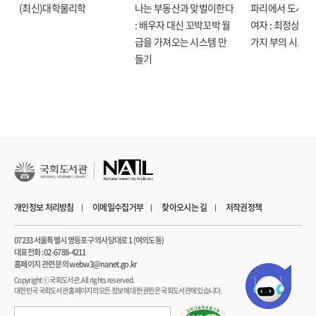
나에게 맞는 적절한 보상은 무엇일까?
(최신)대학물리학
나는 부동산과 맞벌이한다
파리에서 도시락
‘동기부여로 행동을 얼마든지 바꿀 수 있다’는 기존의 상식을 모두 뒤엎으며 습관을
매력적인 보상의 5가지 조건
: 배우자 대신 꼬박꼬박 월
여자 : 최정상으로
만드는 가장 과학적인 방법을 제시한다.
카지노의 비밀, 퀵 픽스와 트릭 픽스
급을 가져오는 시스템 만
가지 부의 시크릿
로열티와 마일리지의 과학
들기
저자는 행동 변화는 굳은 결심이나 의지로 해결될 수 있는 문제가 아니라고
주장한다. ‘달라지고 싶어 하는 마음’과 ‘몸이 움직이는 것’은 별개의 문제이기
PART 8 몸에 깊이 새기기
때문이다. 따라서 달라지기 위해 본인의 ‘본모습’을 바꿀 필요가 없다. 자신에게
- 원하는 행동 패턴을 ‘내 것’으로 만들어라!
적합한 ‘행동 프로세스’를 구성하는 공식만 이해하면 된다.
없던 습관을 새로 만들 수 있을까?
UCLA 의과대학 교수가 15년 연구로 밝혀낸 습관 형성의 비밀!
뇌는 습관을 단축키로 인식한다
“뇌를 속이면 몸은 저절로 움직인다!”
사소한 반복이 만들어내는 극적인 변화
성공한 사람들은 항상 ‘자석 행동’을 이용한다
15년간 과학계 최고의 석학들과 협력하며 행동 변화에 대해 연구해온 저자는
개인정보 처리방침
이메일수집거부
찾아오시는 길
저작권정책
누구나 행동을 변화시키고 유지할 수 있는 7가지 힘을 찾아냈다. 저자는 행동과학,
PART 9 나만의 모형 설계하기
사회심리학의 최신 연구 결과와 다양한 실험 사례를 통해 자신의 아이디어를
- 행동 유형에 따라 7가지 힘을 골라 쓰는 법
07233 서울특별시 영등포구 의사당대로 1 (여의도동)
과학적으로 입증했다. 페이스북, 인텔, 미국 국립보건원 등 주요 기업 및 정부
대표전화 : 02-6788-4211
기관과 함께 행동 변화 프로젝트를 성공시켰으며, 개인 및 집단의 식습관과 수면
홈페이지 관련 문의 webw3@nanet.go.kr
당신의 의지력을 믿지 마라
습관, 운동 습관 등의 변화를 300퍼센트 증가시키는 놀라운 성과를 거두었다.
Copyrightⓒ 국회도서관. All rights reserved.
75년 묵은 행동주의 심리학은 버려라
대한민국 국회도서관 홈페이지의 모든 정보에 대한 권한은 국회도서관에 있습니다.
탄산음료를 끊을 수 없다면? - 자동 행동
행동 변화의 이면에 존재하는 과학을 탐구한 매력적인 이 책은 누구든 자신의