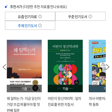
《꿀잠의 과학》 저자들은 잠이 건강뿐만 아니라 인생의 많은 부분을 바꾸는 힘이
Q 아침형 인간과 저녁형 인간은 수면의 질이 크게 다른가요?
추천서가
(다양한 추천 자료를 만나보세요)
있다고 단언한다. 높은 학습 능력과 업무 효율성, 군살 없는 탄탄한 몸, 편안한
Q 10대 자녀의 시험기간에는 수면시간을 어떻게 관리해야 좋을까요?
인간관계, 짜증과 스트레스가 적은 안정적인 심리 상태, 하루하루의 행복감, 이 모든
Q 자다가 이를 가는 이유는 뭘까요?
요즘 인기자료
꾸준 인기도서
것들이 잘 자는 것으로부터 시작된다. 그러니 부디 좋은 성적을 내고, 사회적으로
Q 몽유병은 왜 생길까요?
주제 인기도서
성공하며, 행복한 일상을 누리고 싶다면 불면을 숙면으로 바꾸려 노력해야 한다. 이
Q 폐경을 하면 불면증이 나아질까요?
책은 충분한 수면이 삶의 모든 부분과 직결되어 있음을 입증하는 생리학적 지식과
Q 임신과 출산으로 인해 수면장애가 생길 수 있나요?
수면에 관한 최신 과학의 성과들을 소개하며 우리를 ‘꿀잠’의 길목으로 안내한다.
Q 우울증이 수면에 영향을 미칠까요?
Q 똑바로 누워 자거나 옆으로 누워 자는 등의 수면자세도 숙면에 영향을 미치나요?
숙면을 통한 뇌 회복의 메커니즘, 글림파틱 시스템과
Q 딱딱한 매트리스나 낮은 베개 등 수면환경을 이루는 요소들에 정답이 있는
하루 3분 운동으로 만들어가는 숙면의 기적
걸까요?
건강한 수면은 우리 뇌가 정상적인 기능을 유지하는 데 꼭 필요하다. 장기적으로
Q 야식이 잠자는 데 도움이 되나요?
치매 예방에도 도움이 된다. 오랜 시간 뇌과학을 연구한 최승홍 저자는 수면부족이
Q ASMR이나 수면음악이 숙면에 도움이 될까요?
신경질환이나 정신질환을 야기하고 악화시킬 수 있다고 말한다. 여기에는 조현병,
감사의 글 1, 2, 3
알츠하이머, 파킨슨병, 불안장애, 중독장애 같은 질환들이 포함된다. 우리가 잠을 잘
추천의 글
때 뇌에서는 각종 뇌질환의 원인 물질을 제거하는 뇌 청소 작용이 일어나는데, 이를
기술
기술
기술
‘글림파틱 시스템(glymphatic system)’이라고 한다. 이 작용은 깊은 잠을 잘 때
임
왜 일하는가 : 지금 당신이
어린이 정신약리학 : 일차
의사 어벤저스 : 
비로소 활발하게 이루어지기 때문에 숙면은 뇌신경계가 회복하는 시간이라고 할 수
가장 뜨겁게 물어야 할 첫
진료를 위한 지침서
학 동화
있다. 아픈 뇌는 일반인의 뇌보다 회복하는 데 더 많은 시간이 필요한데도 질환을
번째 질문
앓는 사람들은 오히려 수면부족에 시달리는 경우가 많다. 충분한 수면이 뇌 건강을