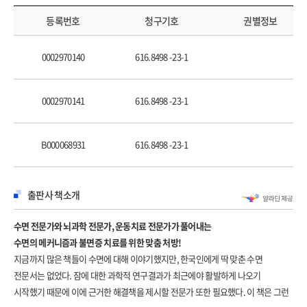
일주기 리듬은 유전되는가
꿈은 어디에서 왔을까
등록번호
청구기호
권별정보
우리는 왜 꿈을 꾸는가
낮잠은 누구에게나 필요한가
0002970140
616.8498 -23-1
수면과 각성은 어떻게 측정하나
건강한 수면습관
수면제 이야기
0002970141
616.8498 -23-1
수면장애에는 어떤 것들이 있나
B000068931
616.8498 -23-1
2장 수면부족이 우리 뇌를 위협한다
수면부족이 우리 뇌에 미치는 영향
왜 불면증 치료에 뇌기능 검사가 필요한가
출판사 책소개
뇌의 청소를 담당하는 글림파틱 시스템
노화와 수면
수면 전문가와 뇌과학 전문가, 운동치료 전문가가 풀어내는
치매와 수면
수면의 메커니즘과 불면증 치료를 위한 맞춤 처방!
파킨슨병과 수면
지금까지 많은 책들이 수면에 대해 이야기했지만, 한국인에게 딱 맞춘 수면
바이러스 혹은 만성피로증후군과 수면
전문서는 없었다. 잠에 대한 과학적 연구결과가 최근에야 활발하게 나오기
음주와 수면
시작했기 때문에 이에 근거한 해결책을 제시할 전문가 또한 필요했다. 이 책은 그런
수면마취와 수면