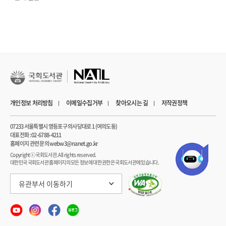
위해 반드시 필요한 이유다.
그렇다면 어떻게 하면 충분한 수면을 취할 수 있을까? 전문가의 도움이 필요한
수면장애 환자를 제외한다면 불면증 치료법 중에 가장 중요한 것은 운동이다.
운동치료 전문가인 김유겸 저자는 잘 자고 싶다면 하루 단 3분이라도 운동하라고
강조한다. 운동하기 싫어하는 것이 인간의 본능이지만, 하루 3분만 하겠다는
마음으로 일단 시작하라는 의미다. 유산소 운동과 무산소 운동 중 무엇을 택할지,
시간대별로 어떤 운동이 좋은지, 직업별 추천 운동에는 어떤 것들이 있는지, 그림을
통해 구체적으로 설명한다. 한국인의 특성에 맞는 상황별 맞춤 운동 처방이라고 할
개인정보 처리방침
이메일수집거부
찾아오시는 길
저작권정책
수 있다.
07233 서울특별시 영등포구 의사당대로 1 (여의도동)
불면의 밤에서 벗어나게 해주는 아주 구체적인 안내서
대표전화 : 02-6788-4211
잠은 인류 역사와 함께한 너무나도 익숙한 일이었기에 그 중요성이 간과되어 왔다.
홈페이지 관련 문의 webw3@nanet.go.kr
하지만 수수께끼로 가득했던 수면 과학 분야에 최신 연구결과들이 주목받기
Copyrightⓒ 국회도서관. All rights reserved.
대한민국 국회도서관 홈페이지의 모든 정보에 대한 권한은 국회도서관에 있습니다.
시작하면서 ‘잘 자는 것’에 대한 관심이 커지고 있다. 인구 감소로 인해 경제 성장이
한계에 봉착한 상황에서 생산성을 높이는 방법으로 ‘수면의 질’을 관리해야 한다는
유관부서 이동하기
것이 MS, 구글, 아마존 같은 세계적인 기업들의 트렌드다. 좋은 잠이 자신의 삶의
질을 결정한다는 것을 이제는 누구나 인정하고 있다. 이 책에서는 수면에 관한 기초
지식과 수면장애의 종류와 치료법 등을 설명하고, 수면과 관련된 가장 최신의