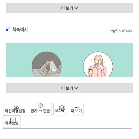
독자들의 요구에 부합하고자 서울대학교병원 수면의학센터장인 이유진 저자와
우리 뇌를 지키는 수면 그리고 나의 선택
뇌과학을 연구하는 최승홍 저자, 운동치료 전문가로서 구체적인 처방을 제시할
더 보기
김유겸 저자가 의기투합하여 탄생했다. 저자들은 자신의 전문 분야를 기반으로
3장 운동 루틴이 잠과 삶을 바꾼다
수면이 우리 몸을 회복시키는 메커니즘을 설명하고, 궁극적으로 불면을 숙면으로
수면제보다 더 잠 잘 오는 비결, 운동
책속에서
바꾸는 현실적인 방법들을 안내한다. 불면에 지친 독자들은 이 책을 통해 수면을
운동 요법의 장점
보다 잘 이해하고, 나아가 ‘꿀잠’의 기적을 경험하게 될 것이다.
숙면을 위해 운동해야 하는 이유
운동을 얼마나 많이 해야 푹 잘 수 있을까
자고 싶어도 잘 수 없는 사람들, “당신은 잘 자고 있습니까?”
늦은 밤 운동은 수면에 해로울까, 그렇다면 새벽 운동은?
대한민국은 잠 부족 국가다. 젊은 시절에는 잠을 줄인 채 공부와 일로 내몰리다가,
어떤 운동을 하는 것이 좋을까
나이가 들면 자고 싶어도 잠을 못 자는 불면증에 시달린다. OECD 조사 결과에
수면에 좋은 나만의 운동 루틴 만들기
따르면 한국인의 평균 수면시간은 7시간 41분으로 38개 회원국 중 가장 짧았다.
운동을 많이 하는 운동선수들은 왜 수면부족에 시달릴까
한국갤럽의 설문조사 결과에서는 OECD 조사보다 1시간 이상 짧은 6시간 24분에
잠 잘 자는 몇 가지 운동 팁
더 보기
불과한 것으로 나타났다. 성인 수면 시간만 따진다면 수면 전문가가 권장하는
수면시간인 7~9시간보다 많게는 3시간 가까이 짧다. 당연히 잠이 부족하다고 느낄
4장 수면과 불면, 그 사이 어딘가를 헤매는 당신에게
수밖에 없다. 하지만 잠을 줄여야 성공한다는 뿌리 깊은 사회적 인식 속에서 학업과
Q 나이가 드니 자꾸 자다가 중간에 깨는데, 이유가 뭔가요?
야간이용신청
한자 → 한글
MARC
더 보기
일에 몰두해 자신을 소진하는 일상을 바꾸지 못한다면 만성 수면부족에서 벗어날 수
Q 몸은 너무 피곤한데 잠들기 어려운 이유는 뭘까요?
없다. 사실 안 자는 것보다 더 큰 문제는 자고 싶은데 잘 못 자는 것이다.
Q 평일에 4~5시간 정도 자고 주말에 몰아서 자는 것이 건강에 도움이 되나요?
목록으로
국민건강보험공단의 최근 통계자료(2020년)에 따르면 불면증을 겪고 있다는
Q 밤 10시에서 새벽 2시까지가 수면 황금시간이라는데, 반드시 이 시간을 지켜서
응답자 또한 40퍼센트에 육박한다.
자는 것이 좋을까요?