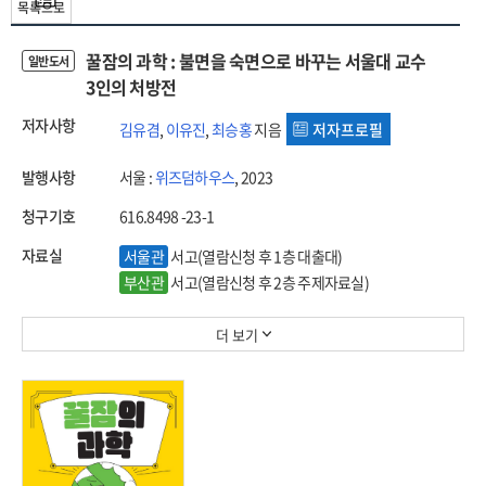
목록으로
꿀잠의 과학 : 불면을 숙면으로 바꾸는 서울대 교수
일반도서
3인의 처방전
저자사항
김유겸
,
이유진
,
최승홍
지음
저자프로필
발행사항
서울 :
위즈덤하우스
, 2023
청구기호
616.8498 -23-1
자료실
서울관
서고(열람신청 후 1층 대출대)
부산관
서고(열람신청 후 2층 주제자료실)
더 보기