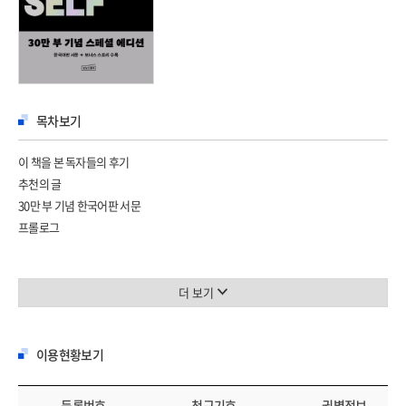
목차보기
이 책을 본 독자들의 후기
추천의 글
30만 부 기념 한국어판 서문
프롤로그
Part1 미래의 나를 위협하는 요인 7가지
위협 1: 미래에 대한 희망이 없다면 현재는 의미를 잃는다
더 보기
위협 2: 과거에 대한 부정적인 스토리는 미래를 위협한다
위협 3: 주변 환경을 인식하지 못하면 아무 길이나 가게 된다
이용현황보기
위협 4: 미래의 나와 단절되면 근시안적인 결정을 내리게 된다
위협 5: 시급한 문제와 사소한 목표가 당신의 발목을 잡는다
위협 6: 경기장에 들어가지 않으면 당연히 패배다
등록번호
청구기호
권별정보