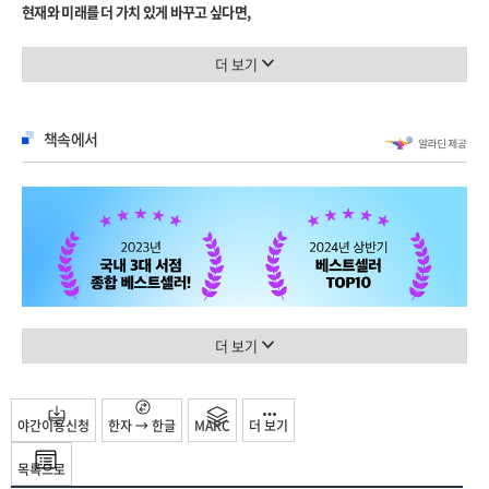
5단계: 미래의 나를 자동화하고 시스템화하라
현재와 미래를 더 가치 있게 바꾸고 싶다면,
6단계: 미래의 나의 일정을 관리하라
‘퓨처 셀프’와 연결하라!
7단계: 완벽하지 않더라도 공격적으로 완수하라
더 보기
KEY POINT: 미래의 내가 되는 단계
2023년과 2024년 상반기에 연이어 종합 베스트셀러에 선정된 《퓨처 셀프》가
국내 30만 부 판매를 기념하여 스페셜 에디션으로 출간됐다. 스페셜 에디션에는
에필로그
책속에서
저자 벤저민 하디가 전하는 한국어판 특별 서문과 줌 라이브를 통해 한국 독자들과
감사의 말
만나 나눈 생생한 이야기를 담았다.
30만 부 기념 한국어판 서문 원문
저자 벤저민 하다 줌 라이브 Q&A
이 책이 출간된 이후 ‘퓨처 셀프’는 많은 사람의 삶을 변화시킨 강력한 단어가
참고 문헌
되었다. 이제 우리는 ‘미래에 내가 되고 싶은 모습’을 한 단어로 ‘퓨처 셀프’라고
찾아보기
말한다. ‘퓨처 셀프’를 아는 사람의 삶과 모르는 사람의 삶은 극명하게 나뉘어진다.
《퓨처 셀프》를 읽은 후 삶의 의미를 되찾고, 명확한 목표가 생겼으며, 올바른
우선순위를 정해 인생에 지각변동이 일어났다는 수많은 독자들의 후기가 이를
더 보기
증명한다.
이 책의 저자인 벤저민 하디는 저명한 조직심리학자로, ‘미래의 나’를 적용하는 과학
야간이용신청
한자 → 한글
MARC
더 보기
분야에서 세계 최고의 전문가다. 이 책에서 ‘퓨처 셀프’라는 개념을 완벽하게 다루어
그간 연구의 정점을 찍었다. 그는 팟캐스트와 유튜브, 웹사이트, 기업 강연을
목록으로
통해서도 ‘퓨처 셀프’를 명확하게 하고, 목표한 방향으로 이끄는 실용적인 전략을