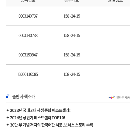
위협 7: 성공이 실패의 기폭제가 될 때가 있다
KEY POINT: 미래의 나에 대한 위협
0003140737
158 -24-15
Part2 미래의 나에 대한 진실 7가지
진실 1: 당신의 미래가 현재를 이끈다
0003140738
158 -24-15
진실 2: 미래의 나는 예상과 다르다
진실 3: 미래의 나는 피리 부는 사람이다
0003159947
158 -24-15
진실 4: 미래의 나를 생생하고 자세하게 그릴수록 더 빠르게 발전한다
진실 5: 미래의 나로서 실패하는 게 현재의 성공보다 낫다
진실 6: 성공하려면 미래의 나에 진실해져야 한다
B000116585
158 -24-15
진실 7: 신에 대한 견해가 미래의 나에게 영향을 미친다
KEY POINT: 미래의 나에 대한 진실
출판사 책소개
Part3 미래의 내가 되는 7단계
1단계: 현실에 맞는 목표를 명확하게 세워라
✦ 2023년 국내 3대 서점 종합 베스트셀러!
2단계: 덜 중요한 목표들을 제거하라
✦ 2024년 상반기 베스트셀러 TOP10!
3단계: 필요에서 열망으로, 열망에서 앎으로 나아가라
✦ 30만 부 기념 저자의 한국어판 서문, 보너스 스토리 수록
4단계: 원하는 것을 정확하게 요구하라