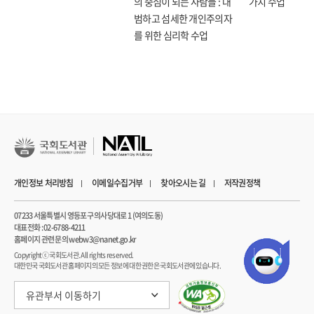
의 중심이 되는 사람들 : 대
가치 수업
범하고 섬세한 개인주의자
우리는 어제보다 나은 내일을 원하며 수많은 자기계발서를 찾아 읽는다. 삶의 자세,
를 위한 심리학 수업
인간 관계, 시간 관리, 성공하는 법 등 인생에 도움이 될 만한 주제를 다룬 책을 보고,
그때마다 의지를 다진다. 그 결과 당신의 삶은 더 나은 방향으로 바뀌었는가? 놀랄
만큼 새로운 인생을 살고 있는가? 여전히 달라진 게 없다면 당신은 ‘미래의 나’와
연결되지 않았기 때문이다!
자기계발 파워블로거이자 저명한 조직심리학자인 벤저민 하디는 ‘미래의 나에 대한
심리학’이라는, 단순하지만 거의 활용되지 않은 이 주제를 이 책에서 완벽하게
다루었다. 세계 최대 서평 사이트 굿리즈에는 이 책을 통해 인생이 바뀌고, 최고의
자기계발서로 꼽는 독자들의 생생한 후기를 볼 수 있다. ‘미래의 나’라는 개념을
개인정보 처리방침
이메일수집거부
찾아오시는 길
저작권정책
신경과학자들의 연구 결과와 유명인들의 예화를 통해 증명하고 있다는 점,
이론에서 그치는 게 아닌 삶에서 적용할 수 있는 구체적인 행동 지침을 제시하고
07233 서울특별시 영등포구 의사당대로 1 (여의도동)
있다는 점이 4.35라는 높은 평점과 수많은 리뷰가 달리게 된 이유일 것이다.
대표전화 : 02-6788-4211
홈페이지 관련 문의 webw3@nanet.go.kr
이 책은 ‘미래의 나는 어떤 모습일지 깊이 생각해보라’라는 메시지에서 시작된다.
Copyrightⓒ 국회도서관. All rights reserved.
대한민국 국회도서관 홈페이지의 모든 정보에 대한 권한은 국회도서관에 있습니다.
미래에 대한 명확한 목적이 있어야 현재의 나를 발전시키고 상황을 나아지게 한다.
반면 눈앞의 목표를 추구하거나 도파민이 잠깐 활성화되는 쾌락을 일삼는다면
유관부서 이동하기
미래의 나는 결국 큰 대가를 치를 수밖에 없다. ‘2년 후’, ‘5년 후’, ‘10년 후’의 내