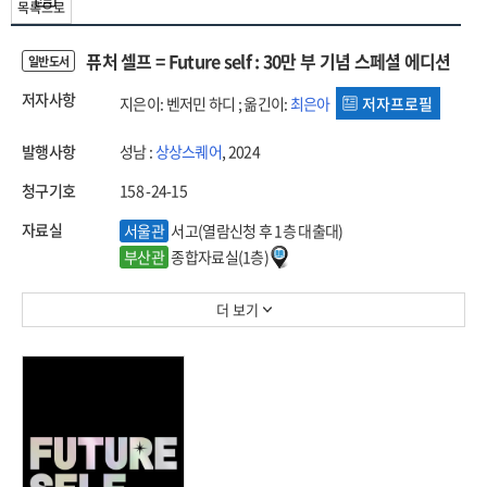
목록으로
퓨처 셀프 = Future self : 30만 부 기념 스페셜 에디션
일반도서
저자사항
지은이: 벤저민 하디 ; 옮긴이:
최은아
저자프로필
발행사항
성남 :
상상스퀘어
, 2024
청구기호
158 -24-15
자료실
서울관
서고(열람신청 후 1층 대출대)
부산관
종합자료실(1층)
더 보기