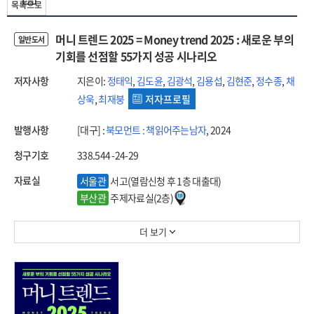
목록으로
머니 트렌드 2025 = Money trend 2025 : 새로운 부의
일반도서
기회를 선점할 55가지 성공 시나리오
저자사항
지은이:
정태익
,
김도윤
,
김광석
,
김용섭
,
김현준
,
정수종
,
채
상욱
,
최재붕
저자프로필
발행사항
[대구] :
북모먼트 : 책읽어주는남자
, 2024
청구기호
338.544 -24-29
자료실
서울관
서고(열람신청 후 1층 대출대)
부산관
주제자료실(2층)
더 보기