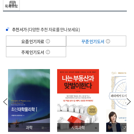
소비 코드가 된 DEI
전망한다. 저자들이 제시한 55가지 성공 시나리오를 통해 소비자와 투자자들이
목록으로
부를 불려 나갈 수 있는 돌파구를 찾을 수 있도록 돕는다.
5장 UPWARD LEVELING 평균이 올라가는 사회
누적 조회수 11억 뷰, 도합 370만여 명의 구독자가 열광하는 유튜브 채널
모든 것이 계급화되는 나라
김작가TV의 김도윤, 부동산 읽어주는 남자의 정태익 저자는 경제의 흐름을 한눈에
럭셔리 집착과 명품 시장
추천서가
(다양한 추천 자료를 만나보세요)
파악하고 현실적으로 써먹을 수 있는 재테크 방법을 알려주고자 국내 최고의
웨딩 인플레이션
전문가들을 모아 2025년 꼭 알아야 할 돈의 이야기를 이 책에 담았다. 경제를
요즘 인기자료
꾸준 인기도서
지방 소멸과 식품 사막화
움직이는 다양한 변수 속에서 자산을 잃지 않고 싶다면, 오히려 한발 앞서서 부를
표류하는 노인과 주택 난민
주제 인기도서
선점하고 싶다면 지금 『머니 트렌드 2025』를 펼치길 바란다. 어떻게 돈을 벌어야
해외여행에 진심인 사람들
할지 가이드해주는 전문가들의 이야기를 통해 예측 불가한 시기에도 미래를 위한
부의 큰 그림을 그릴 수 있을 것이다.
6장 DIGITAL WAR 빅테크 기업의 각축전
AI 반도체 전쟁의 시작
금융 문맹, 재테크 입문자, 전문 투자자 모두 인정한 책
인공지능의 버블
준비한 자만이 부의 기회를 선점한다!
로봇은 디스토피아가 아니다
당신의 금융 생활을 유리하게 만들어줄 베스트 전략서
동남아 시장 선점 눈치 게임
희비가 교차하는 반도체
세계 경제를 쥐락펴락하는 미국 연방준비제도의 금리 인하가 시작되고, AI 시대가
돈을 불러오는 TIP. 스마트폰, 가전 산업에 침투한 AI
더해진 대전환의 시기가 다가온다. 대변혁의 원년이 될 2025년은 그래서 자산을
완전자율자동차 마켓
지키고 부를 늘리기 위해 체계적인 준비가 필요하다.
과학
사회과학
기술
인공지능, 교육 필수템?
시리즈 출범 이후 세 번째로 출간하는 머니 트렌드는 처음 등장했을 때부터 큰