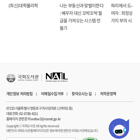
진보할 것이냐, 도태할 것이냐
(최신)대학물리학
나는 부동산과 맞벌이한다
파리에서 도시락
반향을 일으키며 대표 트렌드서라는 평가를 얻고 있다. 장단기적 재테크 플랜과
돈을 불러오는 TIP. 인공지능 산업에 투자하는 방법
: 배우자 대신 꼬박꼬박 월
여자 : 최정상으로
투자 인사이트가 절실한 독자들에게 쓸모 있는 전략을 제시했기 때문일 것이다.
급을 가져오는 시스템 만
가지 부의 시크릿
『머니 트렌드 2025』 역시 대한민국 최고의 전문가들이 모여 현재의 경제 상황과
7장 CLIMATE SAVES THE ECONOMY 기후위기 대응이 경제를 살린다
들기
2025년 전망에 대해 밀도 있게 담았다. 독보적 경제 자문위원이자 이코노미스트
기후변화는 현실이다
김광석 교수, 경제지 선정 베스트 애널리스트 부동산 전문가 채상욱 대표, 대한민국
날씨가 결정하는 식품 물가
대표 자산운용사의 리더 김현준 대표, 국내 최고의 트렌드 분석가 김용섭 소장, 4차
우리 집 식탁의 미래
산업혁명과 AI 분야 권위자 최재붕 교수, 2022 올해의 과학자상 수상자이자 기후
유럽의 기후 처방전에 따른 무역
분야 전문가 정수종 교수까지 명망 있는 대가들이 분야별로 핵심 머니 트렌드
미국의 기후위기 역공
55가지를 선정해 꼭 알아야 할 돈의 정보를 소개한다.
돈을 불러오는 TIP. 투자를 가로막는 물리적 리스크
변화하는 시장에선 흐름에 동요하는 자와 틈새를 공략해 부를 낚아채는 자로
탄소중립 비즈니스, 기후경제 희망편
나뉜다. 그럴수록 요행이 아닌 탄탄하게 자산을 관리할 지식을 습득하는 것이
돈을 불러오는 TIP. 기후테크를 이끄는 유니콘 기업들
중요하다. 어떤 상황에서도 흔들리지 않고 돈의 흐름에 제대로 올라타고 싶다면 이
기후금융에 주목하라
개인정보 처리방침
이메일수집거부
찾아오시는 길
저작권정책
책이 제시하는 해답을 살펴보자. 무엇부터 공부해야 할지 모르는 초심자부터 여러
인공지능, 기후변화에 득일까 실일까
자산에 투자하고 싶은 이들, 사업가와 기업 경영인, 나아가 모든 트렌드를 발굴하고
돈이 되는 기후위기?
07233 서울특별시 영등포구 의사당대로 1 (여의도동)
섭렵해야 하는 이들까지 미래를 향한 기회를 거머쥘 수 있을 것이다.
대표전화 : 02-6788-4211
홈페이지 관련 문의 webw3@nanet.go.kr
나오며. 우리가 재테크를 하기 전 알아야 할 것들
Copyrightⓒ 국회도서관. All rights reserved.
대한민국 국회도서관 홈페이지의 모든 정보에 대한 권한은 국회도서관에 있습니다.