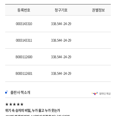
돈을 불러오는 TIP. 시니어 비즈니스의 확장세
등록번호
청구기호
권별정보
2장 NEW DREAM IN THE MARKET 주식시장의 새로운 기회
K의 반란과 미래
0003143310
338.544 -24-29
2025 이슈와 주식시장의 움직임
킹달러의 기세는 끝나는가
돈을 불러오는 TIP. 달러 환율에 따른 수혜 기업들
0003143311
338.544 -24-29
미국과 한국 주식시장의 차이점
미국 주식 권하는 사회?
B000112600
338.544 -24-29
ETF와 인덱스 펀드
인공지능 산업군의 지속 가능성
돈을 불러오는 TIP. K-뷰티와 K-푸드, 언제까지 힙할까
B000112601
338.544 -24-29
2025 주식시장 메가 트렌드
밸류업 프로그램, 한국 증시의 해답인가
신흥국 인도의 성장성
출판사 책소개
돈을 불러오는 TIP. 2025 첨단 산업의 판도 변화
★ ★ ★ ★ ★
3장 FUTURE HOUSE SCENARIO 미래의 부동산 시나리오
위기 속 승자의 비밀, 누가 울고 누가 웃는가
2025 집값 폭등설