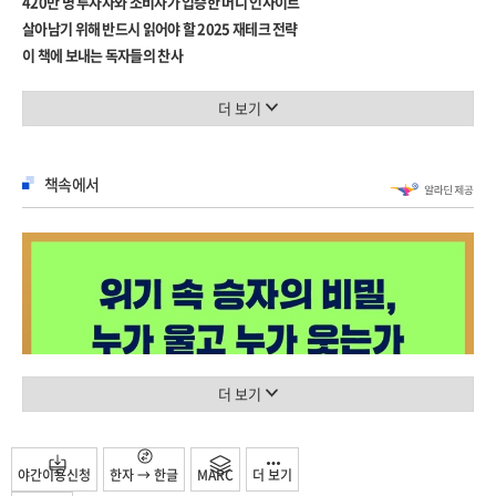
420만 명 투자자와 소비자가 입증한 머니 인사이트
강남 3구와 마용성의 위력
살아남기 위해 반드시 읽어야 할 2025 재테크 전략
지방 부동산 시장의 그림자
이 책에 보내는 독자들의 찬사
멀티플이 집값을 보여준다
★ ★ ★ ★ ★
인구가 부동산을 만든다
돈 아끼지만 이건 못 참았다! - tk***님
더 보기
돈을 불러오는 TIP. 노인을 위한 도시는 없다?
아무것도 모르는 사람에게 경제 흐름을 알 수 있게 하는 책 - jv***님
아이 없는 나라의 부동산
매년 연말 꼭 구비해둬야 하는 책! - ck***님
금리에 좌우되는 주택 가격
책속에서
다양한 시각을 제시해서 유익했습니다! - wi***님
1기 신도시 정비 사업의 시대
여러 메가 트렌드를 알 수 있고 술술 읽힙니다. - tu***님
돈을 불러오는 TIP. 부동산 시장 생존 전략
명실상부 대한민국 No.1 경제 트렌드서
4장 RESETTING DESIRE 과거와 관성을 버려야 돈이 보인다
불확실성 속에서도 수많은 독자가 미리 알고 대비했다
오프라인의 역습, 러닝
경제 전반부터 부동산, 주식, 사회, 문화 트렌드, AI, 기후까지
Young-Old와 케어 이코노미
2025 을사년을 주도할 55가지 부의 시나리오
수면 이혼과 슬립 테크
2025년 뜨는 음식 유행의 비밀
더 보기
재테크의 기본기와 올바른 투자관을 소개하고자 기획된 ‘돈’에 관한 최초의
돈을 불러오는 TIP. 일본 디저트에 주목하라
트렌드서, 명실상부 대한민국 1위로 자리 잡은 머니 트렌드 시리즈가 돌아왔다.
다이어트 이코노미와 올라운드 안티 에이징
『머니 트렌드 2025』는 한국 경제 전반부터 부동산, 주식, AI, 사회 이슈, 문화
4554, 한국 사회의 킹핀이 되는 사람들
야간이용신청
한자 → 한글
MARC
더 보기
트렌드, 그리고 올해 새롭게 기후 분야까지 더하여 각계 전문가들이 돈의 흐름을