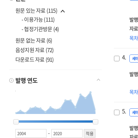
과
원문 있는 자료 (115)
:
- 이용가능 (111)
발행
연
시
자료
- 협정기관방문 (4)
2주
국
목
원문 없는 자료 (6)
기
정책
세
음성지원 자료 (72)
4차
및
4.
다운로드 자료 (91)
(20
세
시
지
발행
자
발행 연도
네
구
민
목
[전
현
과
5.
:
세
2004
2004
2005
2005
2006
2006
2007
2007
2008
2008
2009
2009
2010
2010
2011
2011
2012
2012
2013
2013
2014
2014
2015
2015
2016
2016
2017
2017
2018
2018
2019
2019
2020
2020
국
발행
토
-
자료