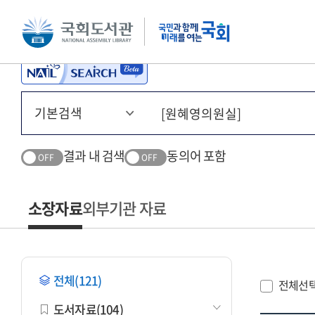
본문 바로가기
주메뉴 바로가기
결과 내 검색
동의어 포함
OFF
OFF
소장자료
외부기관 자료
전체(121)
전체선
도서자료(104)