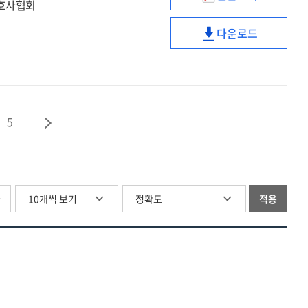
seminar
취약계층의
변호사협회
prevention
on
연명의료
forum
다운로드
suicide
결정과
취약계층의
of
prevention
웰다잉
연명의료
the
forum
정책방향
결정과
national
of
[전자자료]
웰다잉
assembly.
the
정책방향
제2회
national
5
[전자자료]
[전자자료]
assembly.
제2회
[전자자료]
글
적용