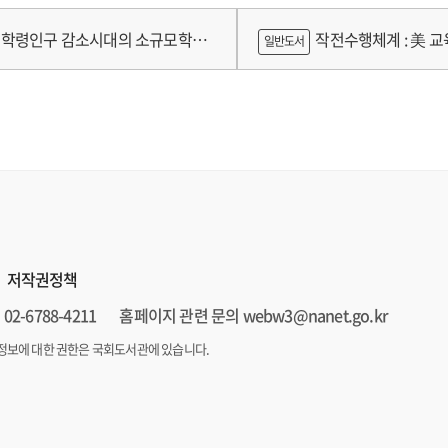
가제를 중심으로
학령인구 감소시대의 소규모학교
작전수행체계 : 美 교육
일반도서
향과 과제
저작권정책
02-6788-4211
홈페이지 관련 문의 webw3@nanet.go.kr
정보에 대한 권한은 국회도서관에 있습니다.