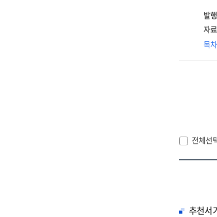
2n
발행
int
sem
자료
on
취
목
sui
연
pre
결
fo
웰
of
정
the
[전
nat
ass
제2
전체선
[전
추천서