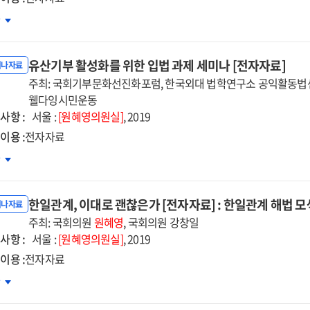
19)
차
제기부문화선진화
럼
유산기부 활성화를 위한 입법 과제 세미나 [전자자료]
자자료]
미나자료
주최: 국회기부문화선진화포럼, 한국외대 법학연구소 공익활동법
ernational
웰다잉시민운동
사항 :
rity
서울 :
[원혜영의원실]
, 2019
rum
이용 :
전자자료
산기부
차
성화를
한
한일관계, 이대로 괜찮은가 [전자자료] : 한일관계 해법 
법
미나자료
제
주최: 국회의원
원혜영
, 국회의원 강창일
사항 :
미나
서울 :
[원혜영의원실]
, 2019
자자료]
이용 :
전자자료
관계,
차
대로