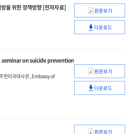
해법
:
예방을 위한 정책방향 [전자자료]
원문보기
모색
한일관계
국회자살예방포
토론회
해법
정책세미나.
다운로드
모색
3차
국회자살예방포
토론회
(2019),
정책세미나.
근로자
3차
자살예방을
(2019),
위한
근로자
inar on suicide prevention
정책방향
자살예방을
원문보기
[전자자료]
위한
국회자살예방포
미국대사관 , Embassy of
정책방향
국제세미나
다운로드
[전자자료]
=
국회자살예방포
The
국제세미나
2nd
=
international
The
seminar
2nd
on
international
원문보기
suicide