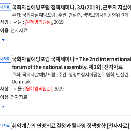
찮은가
국회자살예방포럼 정책세미나. 3차(2019), 근로자 자살
자자료]
미나자료
주최: 국회자살예방포럼 ; 주관: 안실련, 생명보험사회공헌위원회
사항 :
일관계
서울 :
[원혜영의원실]
, 2019
법
이용 :
전자자료
색
회자살예방포럼
차
론회
세미나.
국회자살예방포럼 국제세미나 = The 2nd international sem
19),
미나자료
로자
forum of the national assembly. 제2회 [전자자료]
살예방을
주최: 국회자살예방포럼 ; 주관: 생명보험사회공헌위원회, 안실련, 주한
한
Denmark
책방향
사항 :
서울 :
[원혜영의원실]
, 2019
자자료]
이용 :
전자자료
회자살예방포럼
차
제세미나
취약계층의 연명의료 결정과 웰다잉 정책방향 [전자자료]
e
미나자료