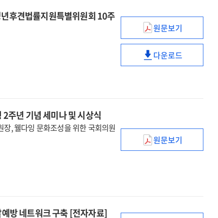
 성년후견법률지원특별위원회 10주
원문보기
성년후견제도의
현황과
다운로드
개선방안
성년후견제도의
[전자자료]
현황과
:
개선방안
대한변협
[전자자료]
성년후견법률지
:
 2주년 기념 세미나 및 시상식
10주년
대한변협
기념
위원장, 웰다잉 문화조성을 위한 국회의원
성년후견법률지
심포지엄
원문보기
10주년
'웰다잉
기념
문화조성'의
심포지엄
현
주소와
과제
:
살예방 네트워크 구축 [전자자료]
연명의료결정법