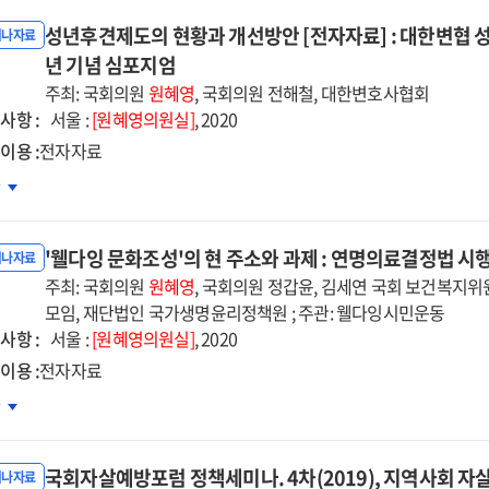
성년후견제도의 현황과 개선방안 [전자자료] : 대한변협
미나자료
년 기념 심포지엄
주최: 국회의원
원혜영
, 국회의원 전해철, 대한변호사협회
사항 :
서울 :
[원혜영의원실]
, 2020
이용 :
전자자료
년후견제도의
차
황과
선방안
'웰다잉 문화조성'의 현 주소와 과제 : 연명의료결정법 시행
자자료]
미나자료
주최: 국회의원
원혜영
, 국회의원 정갑윤, 김세연 국회 보건복지
한변협
모임, 재단법인 국가생명윤리정책원 ; 주관: 웰다잉시민운동
사항 :
년후견법률지원특별위원회
서울 :
[원혜영의원실]
, 2020
주년
이용 :
전자자료
념
다잉
차
포지엄
조성'의
국회자살예방포럼 정책세미나. 4차(2019), 지역사회 자
소와
미나자료