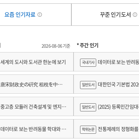
요즘 인기자료
꾸준 인기도서
기
* 주간 인기
2026-08-06 기준
세계의 도시와 도서관 한눈에 보기
데이터로 보는 반려동
국내기사
쟁
唐宋財政史の硏究 租稅を中心
대한민국 기본법 202
일반도서
중고층 모듈러 건축설계 및 엔지니
(2025) 등록민간임
일반도서
술개발 최종보고서
람
데이터로 보는 반려동물 학대와 분
전통제례의 정형화를 
학위논문