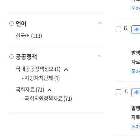
(20
목
국
포
언어
6.
[전
세
한국어 (113)
=
Int
발행
cha
공공정책
fo
자료
국내공공정책정보 (1)
유
목
- 지방자치단체 (1)
활
위
국회자료 (71)
7.
입
세
- 국회의원정책자료 (71)
과
발행
세
[전
자료
한일
목
이