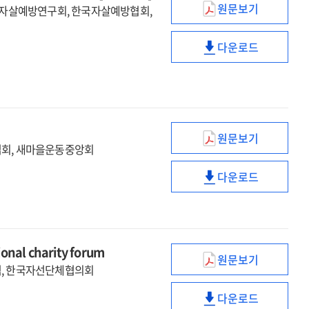
원문보기
, 자살예방연구회, 한국자살예방협회,
시행
국회자살예방포
2주년
정책세미나.
기념
다운로드
4차
국회자살예방포
세미나
(2019),
정책세미나.
및
지역사회
4차
시상식
자살예방
(2019),
네트워크
지역사회
구축
자살예방
원문보기
민주시민교육
[전자자료]
업회, 새마을운동중앙회
네트워크
현황과
구축
다운로드
과제
민주시민교육
[전자자료]
:
현황과
국회
과제
토론회
:
국회
al charity forum
원문보기
토론회
(2019)
럼, 한국자선단체협의회
국제기부문화선
다운로드
포럼
(2019)