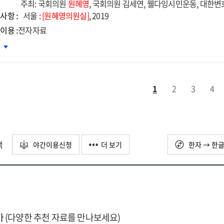
d
주최: 국회의원
원혜영
, 국회의원 김세연, 웰다잉시민운동, 대한
사항 :
ernational
서울 :
[원혜영의원실]
, 2019
inar
이용 :
전자자료
약계층의
차
cide
명의료
vention
정과
rum
다잉
1
2
3
4
책방향
자자료]
ional
embly.
회
택
야간이용신청
더 보기
한자 → 한
자자료]
가
(다양한 추천 자료를 만나보세요)