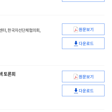
[전자자료]
국제기부문화선
=
포럼
International
[전자자료]
charity
=
forum
International
원문보기
센터, 한국자선단체협의회,
유산기부
charity
활성화를
forum
다운로드
위한
유산기부
입법
활성화를
과제
위한
세미나
입법
[전자자료]
과제
모색 토론회
세미나
원문보기
한일관계,
[전자자료]
이대로
다운로드
괜찮은가
한일관계,
[전자자료]
이대로
:
괜찮은가
한일관계
[전자자료]