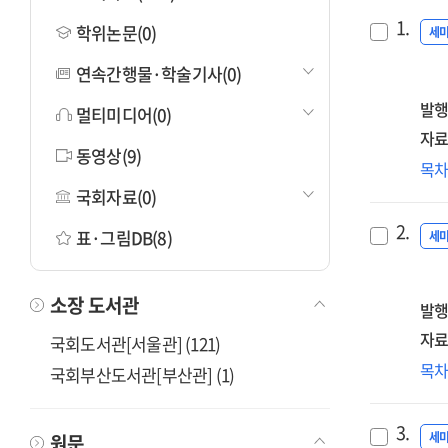
1.
학위논문(0)
세
연속간행물·학술기사(0)
발행
멀티미디어(0)
자료
동영상(9)
성
목
현
국회자료(0)
개
2.
표·그림DB(8)
[전
세
:
대
소장 도서관
발행
성
10
자료
국회도서관[서울관] (121)
기
'웰
목
국회부산도서관[부산관] (1)
심
문화
현
3.
주
세
원문