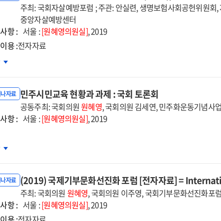
제
주최: 국회자살예방포럼 ; 주관: 안실련, 생명보험사회공헌위원회
중앙자살예방센터
사항 :
명의료결정법
서울 :
[원혜영의원실]
, 2019
행
이용 :
전자자료
년
회자살예방포럼
차
념
세미나.
미나
민주시민교육 현황과 과제 : 국회 토론회
19),
미나자료
상식
역사회
공동주최: 국회의원
원혜영
, 국회의원 김세연, 민주화운동기념사
사항 :
살예방
서울 :
[원혜영의원실]
, 2019
트워크
축
주시민교육
차
자자료]
황과
제
(2019) 국제기부문화선진화 포럼 [전자자료] = Internation
미나자료
회
주최: 국회의원
원혜영
, 국회의원 이주영, 국회기부문화선진화포
사항 :
론회
서울 :
[원혜영의원실]
, 2019
이용 :
전자자료