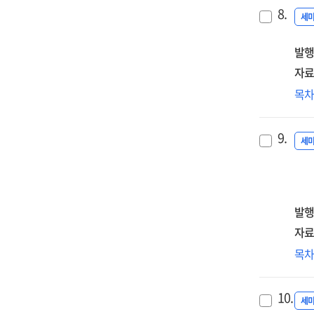
괜
8.
[전
세
:
발행
한
해
자료
모
국
목
토
정책
3차
9.
(20
세
근
자
위
정
발행
[전
자료
국
목
국
=
10.
Th
세