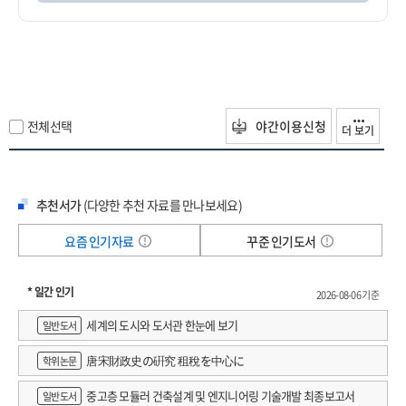
전체선택
야간이용신청
더 보기
추천서가
(다양한 추천 자료를 만나보세요)
요즘 인기자료
꾸준 인기도서
* 일간 인기
2026-08-06 기준
세계의 도시와 도서관 한눈에 보기
일반도서
唐宋財政史の硏究 租稅を中心に
학위논문
중고층 모듈러 건축설계 및 엔지니어링 기술개발 최종보고서
일반도서