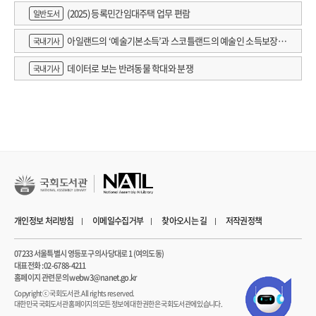
(2025) 등록민간임대주택 업무 편람
일반도서
아일랜드의 ‘예술기본소득’과 스코틀랜드의 예술인 소득보장정
국내기사
책 논의
데이터로 보는 반려동물 학대와 분쟁
국내기사
개인정보 처리방침
이메일수집거부
찾아오시는 길
저작권정책
07233 서울특별시 영등포구 의사당대로 1 (여의도동)
대표전화 : 02-6788-4211
홈페이지 관련 문의 webw3@nanet.go.kr
Copyrightⓒ 국회도서관. All rights reserved.
대한민국 국회도서관 홈페이지의 모든 정보에 대한 권한은 국회도서관에 있습니다.