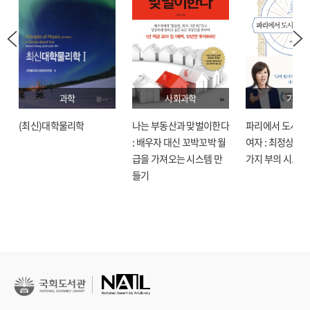
과학
사회과학
기술
(최신)대학물리학
나는 부동산과 맞벌이한다
파리에서 도시락
: 배우자 대신 꼬박꼬박 월
여자 : 최정상으로
급을 가져오는 시스템 만
가지 부의 시크릿
들기