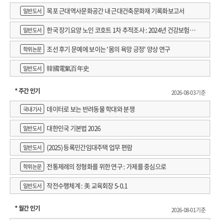
목포 근대역사문화공간 내 근대건축문화재 기록화보고서
일반도서
한국 장기요양 노인 코호트 1차 추적조사 : 2024년 건강보험연
일반도서
구원 정규연구보고서
조선 후기 문예에 보이는 '몸의 욕망 긍정' 양상 연구
학위논문
韓國電氣百年史
일반도서
* 주간 인기
2026-08-03 기준
데이터로 보는 반려동물 학대와 분쟁
국내기사
대한민국 기본법 2026
일반도서
(2025) 등록민간임대주택 업무 편람
일반도서
전통제례의 정형화를 위한 연구 : 가제를 중심으로
학위논문
작전수행체계 : 美 교육회장 5-0.1
일반도서
* 월간 인기
2026-08-01 기준