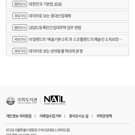
대한민국 기본법 2026
일반도서
데이터로 보는 중대산업재해
국내기사
(2025) 등록민간임대주택 업무 편람
일반도서
아일랜드의 ‘예술기본소득’과 스코틀랜드의 예술인 소득보장정
국내기사
책 논의
데이터로 보는 반려동물 학대와 분쟁
국내기사
개인정보 처리방침
이메일수집거부
찾아오시는 길
저작권정책
07233 서울특별시 영등포구 의사당대로 1 (여의도동)