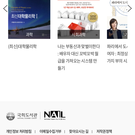
과학
사회과학
기술
(최신)대학물리학
나는 부동산과 맞벌이한다
파리에서 도시락
: 배우자 대신 꼬박꼬박 월
여자 : 최정상으로
급을 가져오는 시스템 만
가지 부의 시크릿
들기
개인정보 처리방침
이메일수집거부
찾아오시는 길
저작권정책