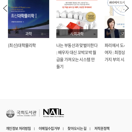
과학
사회과학
기술
(최신)대학물리학
나는 부동산과 맞벌이한다
파리에서 도시락
: 배우자 대신 꼬박꼬박 월
여자 : 최정상으로
급을 가져오는 시스템 만
가지 부의 시크릿
들기
개인정보 처리방침
이메일수집거부
찾아오시는 길
저작권정책