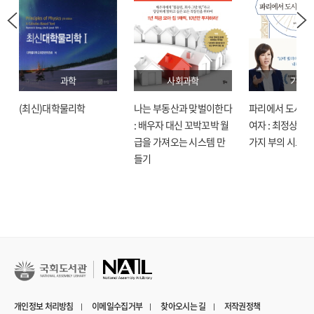
과학
사회과학
기술
(최신)대학물리학
나는 부동산과 맞벌이한다
파리에서 도시락
: 배우자 대신 꼬박꼬박 월
여자 : 최정상으로
급을 가져오는 시스템 만
가지 부의 시크릿
들기
개인정보 처리방침
이메일수집거부
찾아오시는 길
저작권정책