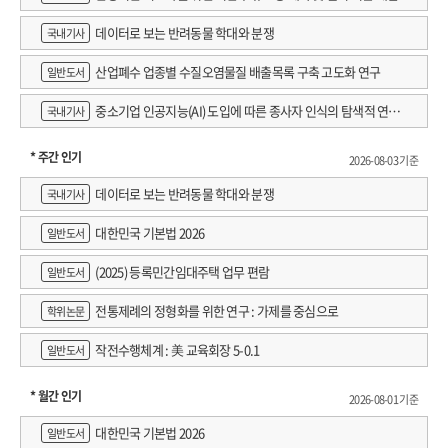
데이터로 보는 반려동물 학대와 분쟁
국내기사
산업폐수 업종별 수질오염물질 배출목록 구축 고도화 연구
일반도서
중소기업 인공지능(AI) 도입에 따른 종사자 인식의 탐색적 연구 :
국내기사
창원시 제조AI 프로그램 참가기업을 중심으로
* 주간 인기
2026-08-03 기준
데이터로 보는 반려동물 학대와 분쟁
국내기사
대한민국 기본법 2026
일반도서
(2025) 등록민간임대주택 업무 편람
일반도서
전통제례의 정형화를 위한 연구 : 가제를 중심으로
학위논문
작전수행체계 : 美 교육회장 5-0.1
일반도서
* 월간 인기
2026-08-01 기준
대한민국 기본법 2026
일반도서