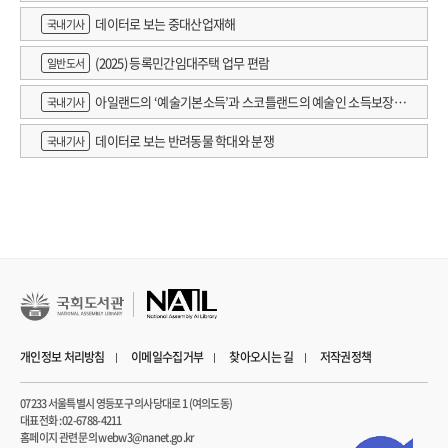
데이터로 보는 중대산업재해
국내기사
(2025) 등록민간임대주택 업무 편람
일반도서
아일랜드의 ‘예술기본소득’과 스코틀랜드의 예술인 소득보장정
국내기사
책 논의
데이터로 보는 반려동물 학대와 분쟁
국내기사
개인정보 처리방침
이메일수집거부
찾아오시는 길
저작권정책
07233 서울특별시 영등포구 의사당대로 1 (여의도동)
대표전화 : 02-6788-4211
홈페이지 관련 문의 webw3@nanet.go.kr