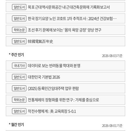
목포 근대역사문화공간 내 근대건축문화재 기록화보고서
일반도서
한국 장기요양 노인 코호트 1차 추적조사 : 2024년 건강보험연
일반도서
구원 정규연구보고서
조선 후기 문예에 보이는 '몸의 욕망 긍정' 양상 연구
학위논문
韓國電氣百年史
일반도서
* 주간 인기
2026-08-03 기준
데이터로 보는 반려동물 학대와 분쟁
국내기사
대한민국 기본법 2026
일반도서
(2025) 등록민간임대주택 업무 편람
일반도서
전통제례의 정형화를 위한 연구 : 가제를 중심으로
학위논문
작전수행체계 : 美 교육회장 5-0.1
일반도서
* 월간 인기
2026-08-01 기준