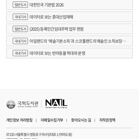
대한민국 기본법 2026
일반도서
데이터로 보는 중대산업재해
국내기사
(2025) 등록민간임대주택 업무 편람
일반도서
아일랜드의 ‘예술기본소득’과 스코틀랜드의 예술인 소득보장정
국내기사
책 논의
데이터로 보는 반려동물 학대와 분쟁
국내기사
개인정보 처리방침
이메일수집거부
찾아오시는 길
저작권정책
07233 서울특별시 영등포구 의사당대로 1 (여의도동)