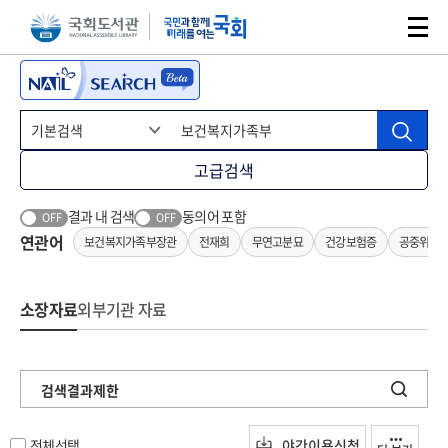
본문 바로가기
주메뉴 바로가기
고급검색
결과 내 검색
동의어 포함
OFF
OFF
연관어
보건복지가족부장관
전재희
무연고분묘
건강보험증
공중위생
소장자료
외부기관 자료
검색결과제한
전체선택
야간이용신청