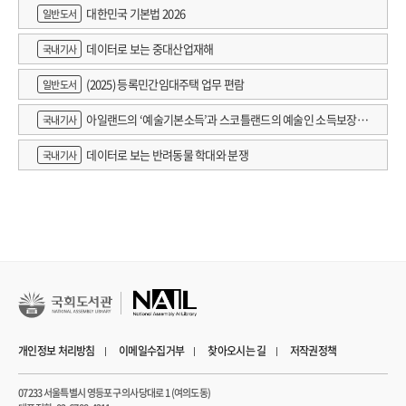
대한민국 기본법 2026
일반도서
데이터로 보는 중대산업재해
국내기사
(2025) 등록민간임대주택 업무 편람
일반도서
아일랜드의 ‘예술기본소득’과 스코틀랜드의 예술인 소득보장정
국내기사
책 논의
데이터로 보는 반려동물 학대와 분쟁
국내기사
개인정보 처리방침
이메일수집거부
찾아오시는 길
저작권정책
07233 서울특별시 영등포구 의사당대로 1 (여의도동)