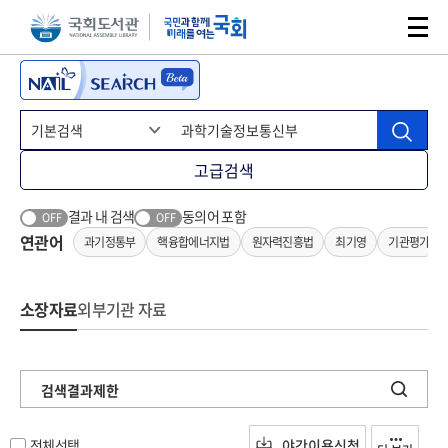
본문 바로가기
주메뉴 바로가기
고급검색
결과 내 검색
동의어 포함
OFF
OFF
연관어
과기정통부
핵융합에너지법
원자력진흥법
최기영
기관평가
소장자료
외부기관 자료
검색결과제한
전체선택
야간이용신청