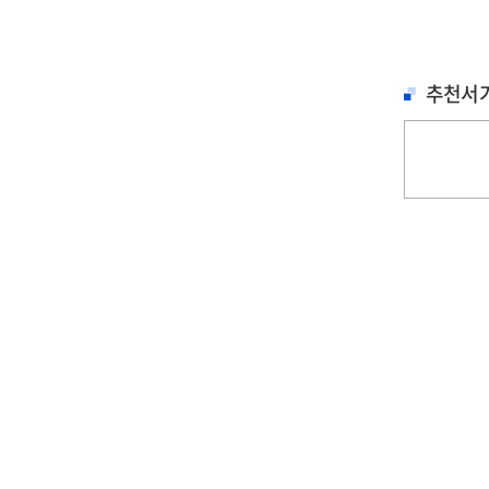
Exp
aut
of
too
the
Na
col
추천서
Aut
lea
for
co
edu
mo
pro
for
cre
pr
sol
an
nee
ana
철학, 심리학
문학
문학