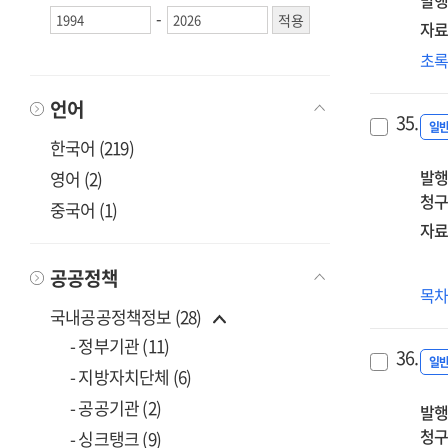
발행
cur
-
자료
sys
초
초
to
위
en
데
언어
the
35.
과
일
arti
한국어 (219)
교
int
발행
프
영어 (2)
(AI)
청구
개
co
중국어 (1)
및
of
자료
적
sec
=
pre
공공정책
원
목
A
ser
사
국내공공정책정보 (28)
stu
tea
활
on
- 정부기관 (11)
36.
이
일
the
- 지방자치단체 (6)
de
- 공공기관 (2)
발행
an
청구
- 싱크탱크 (9)
app