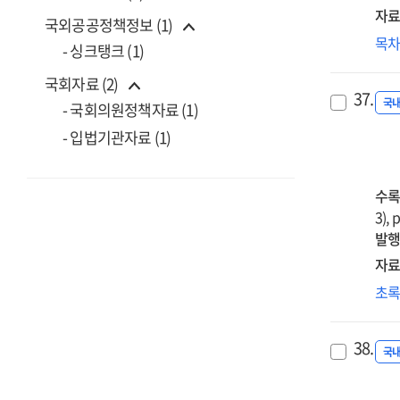
자료
of
국외공공정책정보 (1)
a
메
목
- 싱크탱크 (1)
dat
교
sci
활
국회자료 (2)
37.
edu
위
국
- 국회의원정책자료 (1)
pr
가
- 입법기관자료 (1)
for
연
ele
sch
수록
stu
3), 
발행
자료
예
초
위
소
38.
교
국
교
프