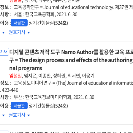
발
개발
정보 :
교육공학연구 = Journal of educational technology. 제37권 제2호 
구
연구
사항 :
서울 : 한국교육공학회, 2021. 6. 30
=
이용 :
정기간행물실(524호)
서울관
A
학에서의
대학에서의
록
권호기사
dy
study
시간
실시간
on
대면
비대면
the
디지털 콘텐츠 저작 도구 Namo Author를 활용한 교육 
업
수업
내기사
rse
course
형별
구 = The design process and effects of the authorin
유형별
velopment
development
업설계
수업설계
nal programs
of
략에
전략에
임철일
, 염지윤, 이종찬, 정혜원, 최서연, 이웅기
verging
converging
한
관한
정보 :
교육정보미디어연구 = (The)Journal of educational informatio
tware
software
례연구
사례연구
p. 423-446
d
and
=
사항 :
부산 : 한국교육정보미디어학회, 2021. 6. 30
ject
subject
tructional
Instructional
이용 :
정기간행물실(524호)
ter
matter
서울관
ign
design
cation
education
지털
디지털
록
권호기사
ategies
strategies
for
텐츠
콘텐츠
for
-
pre-
작
저작
chronous
synchronous