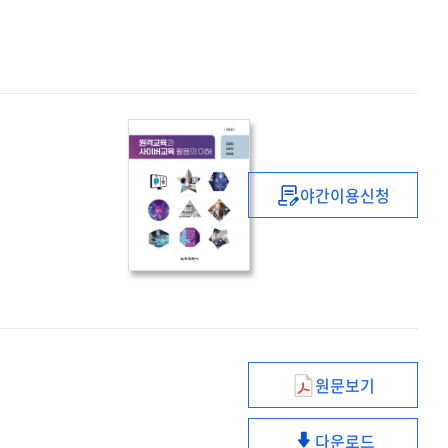
야간이용신청
원격교육과
사이버교육
활용의
이해
원문보기
메타버스의
교육적
다운로드
활용을