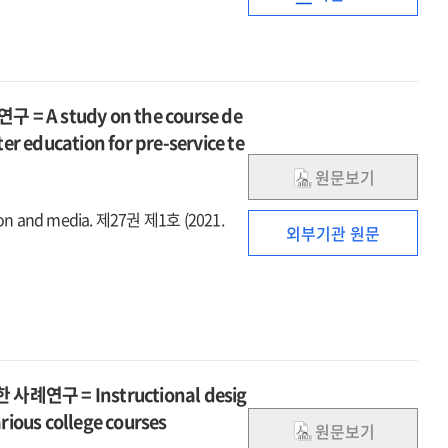
메타버스의
위한
교육적
가이드라인
활용을
연구
위한
가이드라인
 study on the course de
연구
r education for pre-service te
원문보기
n and media. 제27권 제1호 (2021.
외부기관 원문
 = Instructional desig
arious college courses
원문보기