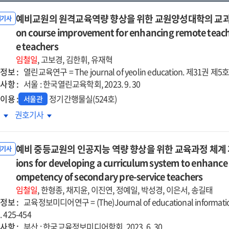
예비교원의 원격교육역량 향상을 위한 교원양성대학의 교과목 개선
내기사
on course improvement for enhancing remote teach
e teachers
임철일
, 고보경, 김한휘, 유재혁
정보 :
열린교육연구 = The journal of yeolin education. 제31권 제5호 (2
사항 :
서울 : 한국열린교육학회, 2023. 9. 30
이용 :
정기간행물실(524호)
서울관
비교원의
예비교원의
록
권호기사
격교육역량
원격교육역량
상을
향상을
예비 중등교원의 인공지능 역량 향상을 위한 교육과정 체계 개발 방향
한
위한
내기사
원양성대학의
ions for developing a curriculum system to enhance the
교원양성대학의
과목
교과목
ompetency of secondary pre-service teachers
선
개선
임철일
, 한형종, 채지윤, 이진연, 정예일, 박성경, 이은서, 송길태
례
사례
정보 :
교육정보미디어연구 = (The)Journal of educational informatio
구
연구
p. 425-454
=
사항 :
부산 : 한국교육정보미디어학회, 2023. 6. 30