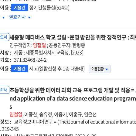
A
이용 :
정기간행물실(524호)
서울관
e
case
비
예비
록
권호기사
dy
study
등교원의
중등교원의
on
공지능
인공지능
rse
course
세종형 메타버스 학교 설립·운영 방안을 위한 정책연구 : 
량
역량
반도서
provement
improvement
상을
연구책임자:
향상을
임철일
; 공동연구자: 한형종
for
사항 :
한
위한
세종 : 세종특별자치시교육청, [2023]
ancing
enhancing
기호 :
육과정
교육과정
371.33468 -24-2
mote
remote
계
체계
이용 :
서고(열람신청 후 1층 대출대)
서울관
ching
teaching
이용현황
발
개발
petencies
competencies
향
방향
of
색
탐색
초등학생을 위한 데이터 과학 교육 프로그램 개발 및 적용 = A stu
내기사
-
pre-
=
nd application of a data science education program
vice
service
loring
Exploring
chers
s
teachers
ections
directions
임철일
, 이종찬, 송유경, 이웅기, 이홍규, 임은선
for
정보 :
교육정보미디어연구 = (The)Journal of educational informatio
eloping
developing
p. 319-345
a