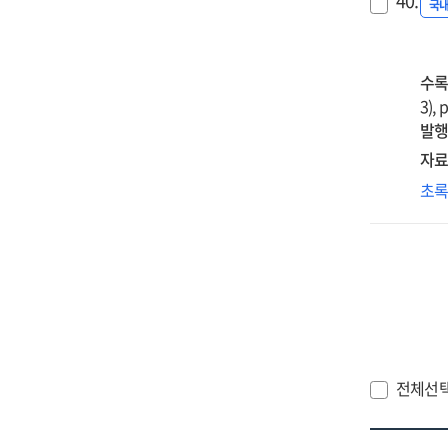
40.
ser
도
국
onl
tea
Na
ins
Au
in
활
수록
var
교
3), 
col
프
발행
cou
설
자료
과
창
초
효
문
관
위
연
대
=
학
Th
역
des
모
pro
탐
an
요
전체선
effe
분
of
=
the