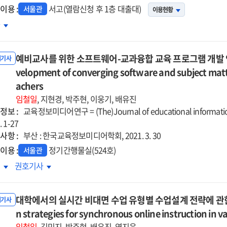
이용 :
of
서고(열람신청 후 1층 대출대)
서울관
이용현황
a
타버스의
차
a
data
육적
ence
science
용을
cation
education
예비교사를 위한 소프트웨어-교과융합 교육 프로그램 개발 연구 = A
한
내기사
ogram
program
이드라인
velopment of converging software and subject matte
for
구
achers
mentary
elementary
임철일
, 지현경, 박주현, 이웅기, 배유진
ool
school
정보 :
교육정보미디어연구 = (The)Journal of educational informatio
dents
students
p. 1-27
사항 :
부산 : 한국교육정보미디어학회, 2021. 3. 30
이용 :
정기간행물실(524호)
서울관
비교사를
예비교사를
록
권호기사
한
위한
프트웨어-
소프트웨어-
대학에서의 실시간 비대면 수업 유형별 수업설계 전략에 관한 사례연구
과융합
교과융합
내기사
육
n strategies for synchronous online instruction in v
교육
로그램
프로그램
임철일
, 김민지, 박주현, 배유진, 염지윤