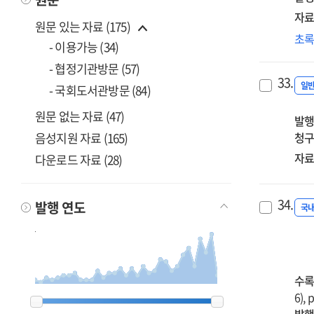
A
자료
원문 있는 자료 (175)
cas
예
초
stu
- 이용가능 (34)
중
on
- 협정기관방문 (57)
인
cou
33.
역
일
- 국회도서관방문 (84)
im
향
for
원문 없는 자료 (47)
발행
위
enh
음성지원 자료 (165)
청구
교
re
체
자료
다운로드 자료 (28)
tea
개
com
방
of
34.
탐
발행 연도
국
pre
=
ser
Exp
tea
dir
for
수록
dev
1994
1994
1995
1995
1996
1996
1997
1997
1998
1998
1999
1999
2000
2000
2001
2001
2002
2002
2003
2003
2004
2004
2005
2005
2006
2006
2007
2007
2008
2008
2009
2009
2010
2010
2011
2011
2012
2012
2013
2013
2014
2014
2015
2015
2016
2016
2017
2017
2018
2018
2019
2019
2020
2020
2021
2021
2022
2022
2023
2023
2024
2024
2025
2025
2026
2026
6), 
a