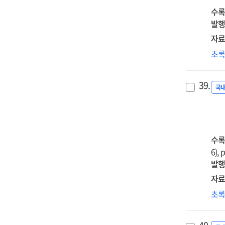
개
수록
연
발행
=
자료
A
대
초
stu
실
on
비
the
39.
수
국
cou
유
de
수
of
전
con
관
수록
sof
사
6), 
an
=
발행
sub
Ins
자료
mat
des
edu
디
초
str
for
콘
for
pre
저
syn