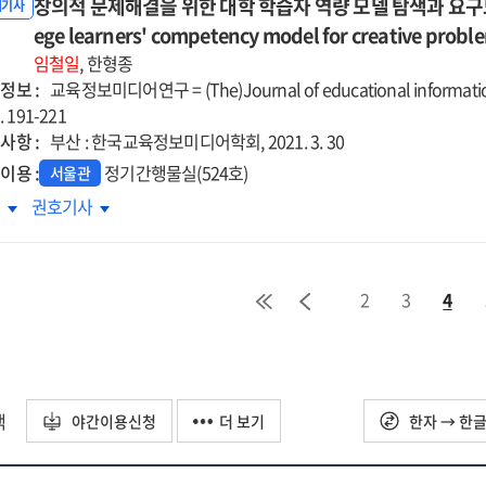
vice
창의적 문제해결을 위한 대학 학습자 역량 모델 탐색과 요구도 분석 = 
service
구
도구
내기사
ine
online
chers
teachers
mo
ege learners' competency model for creative proble
Namo
truction
instruction
thor를
Author를
임철일
, 한형종
in
용한
활용한
정보 :
교육정보미디어연구 = (The)Journal of educational informatio
ious
various
육
교육
p. 191-221
lege
college
로그램
프로그램
사항 :
부산 : 한국교육정보미디어학회, 2021. 3. 30
rses
courses
계
설계
이용 :
정기간행물실(524호)
서울관
정과
과정과
의적
창의적
록
권호기사
과에
효과에
제해결을
문제해결을
한
관한
한
위한
구
연구
학
대학
=
2
3
4
습자
학습자
e
The
량
역량
ign
design
델
모델
cess
process
색과
탐색과
d
and
구도
요구도
택
야간이용신청
더 보기
한자 → 한
cts
effects
석
분석
of
=
the