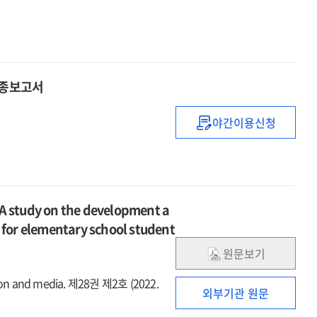
최종보고서
야간이용신청
세종형
메타버스
학교
설립
·
dy on the development a
운영
 for elementary school student
방안을
위한
원문보기
정책연구
:
n and media. 제28권 제2호 (2022.
외부기관 원문
최종보고서