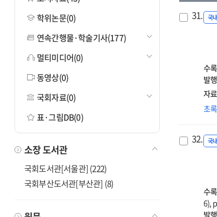
31.
학위논문(0)
국
연속간행물·학술기사(177)
멀티미디어(0)
수록
동영상(0)
발행
자료
국회자료(0)
예
초
표·그림DB(0)
원
향
32.
위
국
소장 도서관
교
교
국회도서관[서울관] (222)
개
국회부산도서관[부산관] (8)
사
수록
연
6), 
=
발행
원문