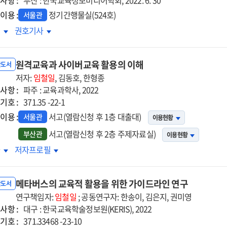
사항 :
부산 : 한국교육정보미디어학회, 2022. 6. 30
riculum
curriculum
이용 :
정기간행물실(524호)
서울관
tem
system
등학생을
초등학생을
록
권호기사
to
한
위한
hance
enhance
이터
데이터
the
원격교육과 사이버교육 활용의 이해
학
과학
반도서
ficial
artificial
육
저자:
교육
임철일
, 김동호, 한형종
elligence
intelligence
사항 :
로그램
프로그램
파주 : 교육과학사, 2022
(AI)
기호 :
발
개발
371.35 -22-1
mpetency
competency
및
of
이용 :
서고(열람신청 후 1층 대출대)
서울관
이용현황
용
적용
ondary
secondary
서고(열람신청 후 2층 주제자료실)
부산관
이용현황
=
-
pre-
격교육과
원격교육과
차
저자프로필
A
vice
service
이버교육
사이버교육
dy
study
chers
teachers
용의
활용의
on
메타버스의 교육적 활용을 위한 가이드라인 연구
해
이해
반도서
the
연구책임자:
임철일
; 공동연구자: 한송이, 김은지, 권미영
velopment
development
사항 :
대구 : 한국교육학술정보원(KERIS), 2022
d
and
기호 :
371.33468 -23-10
lication
application