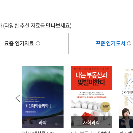
loration
Exploration
horing
authoring
of
l
tool
the
mo
Namo
lege
college
가
(다양한 추천 자료를 만나보세요)
hor
Author
rners'
learners'
for
mpetency
competency
cational
educational
요즘 인기자료
꾸준 인기도서
del
model
grams
programs
for
ative
creative
oblem
problem
ving
solving
d
and
ds
needs
lysis
analysis
과학
사회과학