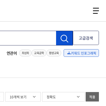
고급검색
연관어
키워드 인포그래픽
최성희
교육공학
평생교육
글
적용