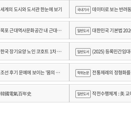
세계의 도시와 도서관 한눈에 보기
데이터로 보는 반려동
국내기사
쟁
목포 근대역사문화공간 내 근대건
대한민국 기본법 202
일반도서
 기록화보고서
한국 장기요양 노인 코호트 1차 추
(2025) 등록민간임
일반도서
 2024년 건강보험연구원 정규연구
람
조선 후기 문예에 보이는 '몸의 욕
전통제례의 정형화를 
학위논문
 양상 연구
가제를 중심으로
韓國電氣百年史
작전수행체계 : 美 교육
일반도서