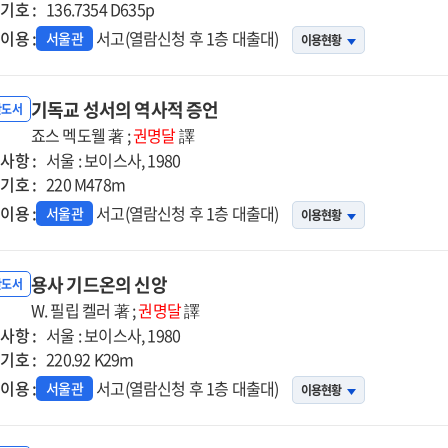
기호 :
136.7354 D635p
이용 :
서고(열람신청 후 1층 대출대)
서울관
이용현황
기독교 성서의 역사적 증언
반도서
죠스 멕도웰 著 ;
권명달
譯
사항 :
서울 : 보이스사, 1980
기호 :
220 M478m
이용 :
서고(열람신청 후 1층 대출대)
서울관
이용현황
용사 기드온의 신앙
반도서
W. 필립 켈러 著 ;
권명달
譯
사항 :
서울 : 보이스사, 1980
기호 :
220.92 K29m
이용 :
서고(열람신청 후 1층 대출대)
서울관
이용현황