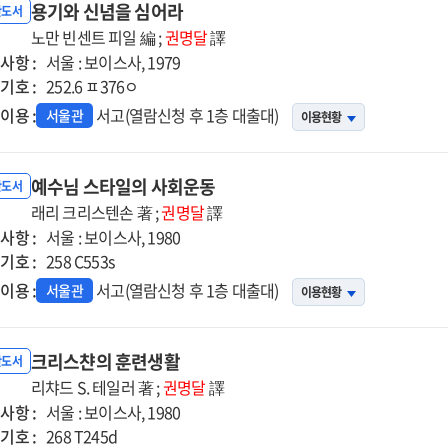
용기와 신념을 심어라
반도서
노만 빈센트 피일 編 ;
권명달
譯
사항 :
서울 : 보이스사, 1979
기호 :
252.6 ㅍ376ㅇ
이용 :
서고(열람신청 후 1층 대출대)
서울관
이용현황
예수님 스타일의 사회운동
반도서
래리 크리스텐손 著 ;
권명달
譯
사항 :
서울 : 보이스사, 1980
기호 :
258 C553s
이용 :
서고(열람신청 후 1층 대출대)
서울관
이용현황
크리스챤의 훈련생활
반도서
리챠드 S. 테일러 著 ;
권명달
譯
사항 :
서울 : 보이스사, 1980
기호 :
268 T245d