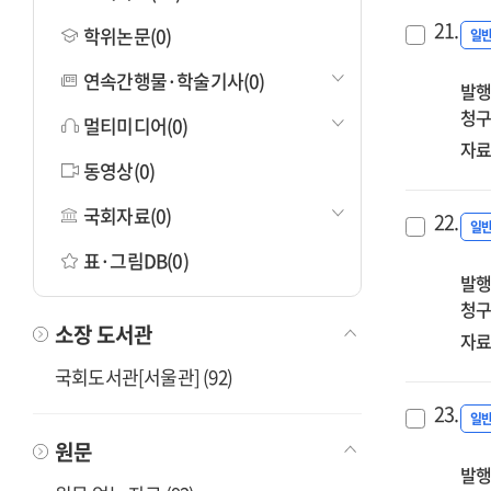
21.
학위논문(0)
일
연속간행물·학술기사(0)
발행
청구
멀티미디어(0)
자료
동영상(0)
국회자료(0)
22.
일
표·그림DB(0)
발행
청구
소장 도서관
자료
국회도서관[서울관] (92)
23.
일
원문
발행