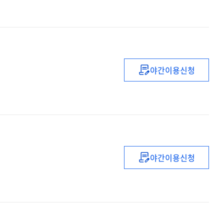
야간이용신청
인류종말의
시작
야간이용신청
기독교
신앙의
역사적
증언