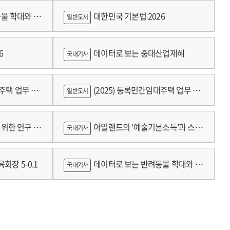
물 학대와 분
대한민국 기본법 2026
일반도서
6
데이터로 보는 중대산업재해
국내기사
대주택 업무 편
(2025) 등록민간임대주택 업무 편
일반도서
람
위한 연구 :
아일랜드의 ‘예술기본소득’과 스코
국내기사
틀랜드의 예술인 소득보장정책 논의
회장 5-0.1
데이터로 보는 반려동물 학대와 분
국내기사
쟁