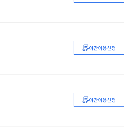
문제해결
야간이용신청
기독교
성서의
역사적
증언
야간이용신청
용사
기드온의
신앙