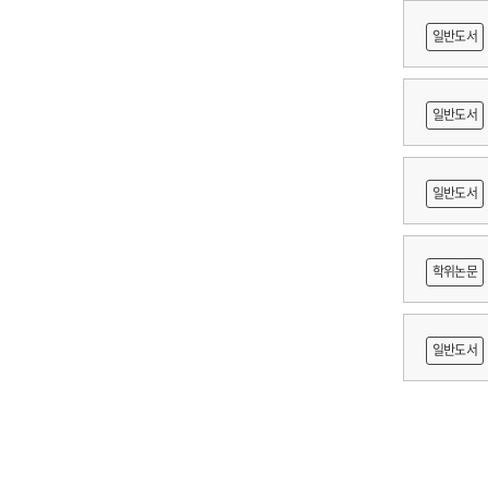
일반도서
일반도서
축문화재
일반도서
적조사 :
학위논문
보고서
망 긍정'
일반도서