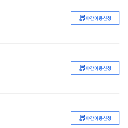
야간이용신청
용기와
신념을
심어라
야간이용신청
예수님
스타일의
사회운동
야간이용신청
크리스챤의
훈련생활