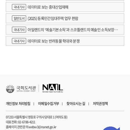
데이터로 보는 중대산업재해
국내기사
(2025) 등록민간임대주택 업무 편람
일반도서
아일랜드의 ‘예술기본소득’과 스코틀랜드의 예술인 소득보장정
국내기사
책 논의
데이터로 보는 반려동물 학대와 분쟁
국내기사
개인정보 처리방침
이메일수집거부
찾아오시는 길
저작권정책
07233 서울특별시 영등포구 의사당대로 1 (여의도동)
대표전화 : 02-6788-4211
홈페이지 관련 문의 webw3@nanet.go.kr