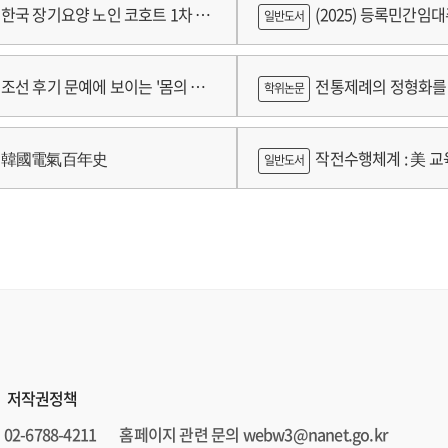
 기록화보고서
한국 장기요양 노인 코호트 1차 추
(2025) 등록민간임
일반도서
 2024년 건강보험연구원 정규연구
람
조선 후기 문예에 보이는 '몸의 욕
전통제례의 정형화를 
학위논문
 양상 연구
가제를 중심으로
韓國電氣百年史
작전수행체계 : 美 교육
일반도서
저작권정책
02-6788-4211
홈페이지 관련 문의 webw3@nanet.go.kr