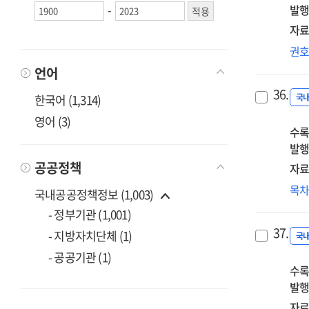
-
발행
전
자료
HR
권
디
언어
트
36.
한국어 (1,314)
국
영어 (3)
수록
발행
공공정책
자료
신
목
국내공공정책정보 (1,003)
국
- 정부기관 (1,001)
박
37.
- 지방자치단체 (1)
[인
국
- 공공기관 (1)
수록
발행
자료