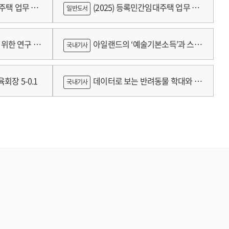
대주택 업무 편
(2025) 등록민간임대주택 업무 편
일반도서
람
위한 연구 :
아일랜드의 ‘예술기본소득’과 스코
국내기사
틀랜드의 예술인 소득보장정책 논의
회장 5-0.1
데이터로 보는 반려동물 학대와 분
국내기사
쟁