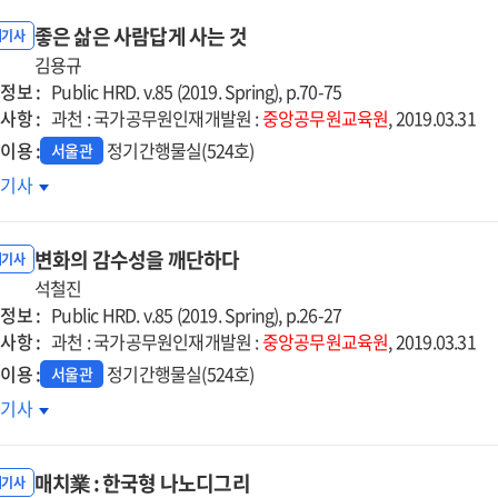
좋은 삶은 사람답게 사는 것
내기사
김용규
정보 :
Public HRD. v.85 (2019. Spring), p.70-75
사항 :
과천 : 국가공무원인재개발원 :
중앙공무원교육원
, 2019.03.31
이용 :
정기간행물실(524호)
서울관
은
호기사
은
람답게
변화의 감수성을 깨단하다
는
내기사
석철진
정보 :
Public HRD. v.85 (2019. Spring), p.26-27
사항 :
과천 : 국가공무원인재개발원 :
중앙공무원교육원
, 2019.03.31
이용 :
정기간행물실(524호)
서울관
화의
호기사
수성을
단하다
매치業 : 한국형 나노디그리
내기사