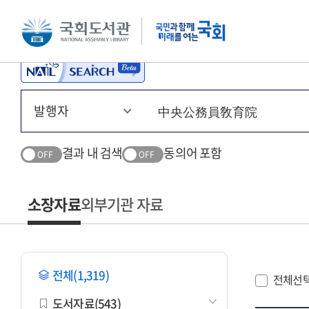
본문 바로가기
주메뉴 바로가기
결과 내 검색
동의어 포함
OFF
OFF
소장자료
외부기관 자료
전체(1,319)
전체선
도서자료(543)