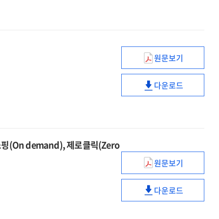
세대의
교육
이해와
방향
맞춤형
교육
방향
원문보기
SF영화로
보는
다운로드
IT의
SF영화로
미래
보는
IT의
미래
On demand), 제로클릭(Zero
원문보기
리테일
서비스
다운로드
전략에서
리테일
교육의
서비스
미래를
전략에서