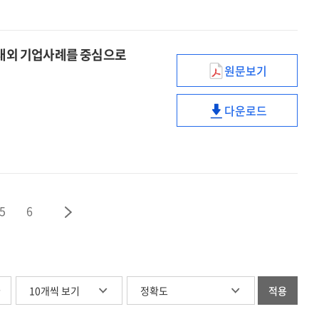
엿본다
교육의
:
미래를
온디맨드
엿본다
와 국내외 기업사례를 중심으로
쇼핑
:
원문보기
스마트워크
(On
온디맨드
시대,
demand),
쇼핑
다운로드
Smart
제로클릭
스마트워크
(On
HRD를
(Zero
시대,
demand),
論하다
click),
Smart
제로클릭
:
언택트
HRD를
(Zero
ATD
(Untact)
論하다
click),
2019와
:
언택트
5
6
국내외
ATD
(Untact)
기업사례를
2019와
중심으로
국내외
기업사례를
중심으로
글
적용