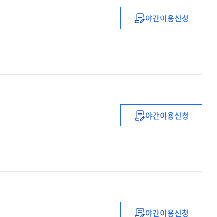
야간이용신청
매치業
:
한국형
나노디그리
야간이용신청
공무원
교육훈련
70년의
평가와
미래
발전
전략
야간이용신청