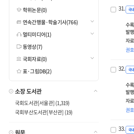
31.
학위논문(0)
국
연속간행물·학술기사(766)
수록
발행
멀티미디어(1)
자료
동영상(7)
좋
권
삶
국회자료(0)
사
32.
사
국
표·그림DB(2)
것
수록
소장 도서관
발행
자료
국회도서관[서울관] (1,319)
변
권
국회부산도서관[부산관] (19)
감
깨
33.
국
원문