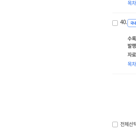
리
목
서
전
40.
교
국
미
수록
엿
발행
:
온
자료
쇼
스
목
(On
시대
dem
Sm
제
HR
(Ze
論
clic
:
언
AT
(Un
20
국
전체선
기