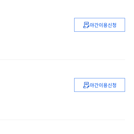
야간이용신청
좋은
삶은
사람답게
사는
것
야간이용신청
변화의
감수성을
깨단하다