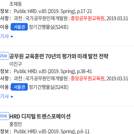
조재동
정보 :
Public HRD. v.85 (2019. Spring), p.17-21
사항 :
과천 : 국가공무원인재개발원 :
중앙공무원교육원
, 2019.03.31
이용 :
정기간행물실(524호)
서울관
치業
호기사
국형
공무원 교육훈련 70년의 평가와 미래 발전 전략
노디그리
내기사
이진구
정보 :
Public HRD. v.85 (2019. Spring), p.38-41
사항 :
과천 : 국가공무원인재개발원 :
중앙공무원교육원
, 2019.03.31
이용 :
정기간행물실(524호)
서울관
무원
호기사
육훈련
년의
HRD 디지털 트랜스포메이션
가와
내기사
래
홍정민
정보 :
전
Public HRD. v.85 (2019. Spring), p.6-11