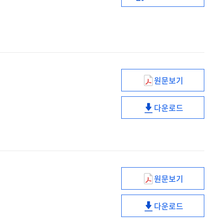
HRD
디지털
트랜스포메이션
원문보기
신임
국가공무원인재
다운로드
박춘란
신임
[인터뷰]
국가공무원인재
박춘란
[인터뷰]
원문보기
밀레니얼
세대의
다운로드
이해와
밀레니얼
맞춤형