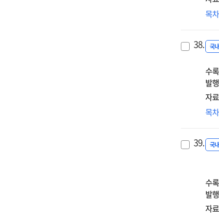
밀
목
세
이
38.
맞
국
교
수록
방
발행
자료
SF
목
보
IT
39.
미
국
수록
발행
자료