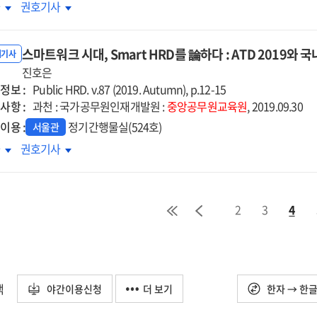
테일
리테일
차
권호기사
비스
서비스
략에서
전략에서
스마트워크 시대, Smart HRD를 論하다 : ATD 2019
육의
교육의
내기사
래를
진호은
미래를
정보 :
본다
엿본다
Public HRD. v.87 (2019. Autumn), p.12-15
사항 :
:
과천 : 국가공무원인재개발원 :
중앙공무원교육원
, 2019.09.30
디맨드
온디맨드
이용 :
정기간행물실(524호)
서울관
핑
쇼핑
마트워크
스마트워크
차
권호기사
(On
,
시대,
and),
demand),
art
Smart
로클릭
제로클릭
D를
HRD를
ro
(Zero
2
3
4
하다
論하다
k),
click),
:
택트
언택트
D
ATD
tact)
(Untact)
19와
2019와
내외
국내외
택
야간이용신청
더 보기
한자 → 한
업사례를
기업사례를