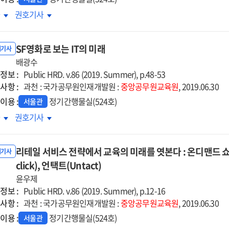
레니얼
밀레니얼
차
권호기사
대의
세대의
해와
이해와
SF영화로 보는 IT의 미래
춤형
맞춤형
내기사
육
배광수
교육
정보 :
향
방향
Public HRD. v.86 (2019. Summer), p.48-53
사항 :
과천 : 국가공무원인재개발원 :
중앙공무원교육원
, 2019.06.30
이용 :
정기간행물실(524호)
서울관
영화로
SF영화로
차
권호기사
는
보는
의
IT의
리테일 서비스 전략에서 교육의 미래를 엿본다 : 온디맨드 쇼핑(
래
미래
내기사
click), 언택트(Untact)
윤우제
정보 :
Public HRD. v.86 (2019. Summer), p.12-16
사항 :
과천 : 국가공무원인재개발원 :
중앙공무원교육원
, 2019.06.30
이용 :
정기간행물실(524호)
서울관