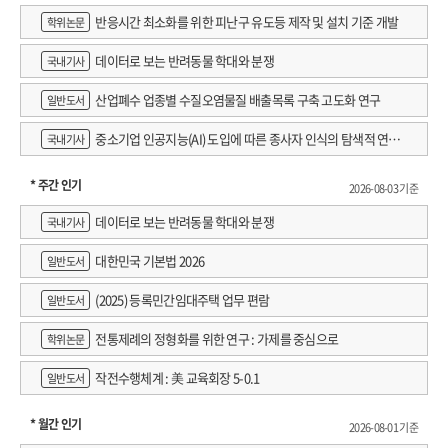
반응시간 최소화를 위한 피난구 유도등 제작 및 설치 기준 개발
학위논문
데이터로 보는 반려동물 학대와 분쟁
국내기사
산업폐수 업종별 수질오염물질 배출목록 구축 고도화 연구
일반도서
중소기업 인공지능(AI) 도입에 따른 종사자 인식의 탐색적 연구 :
국내기사
창원시 제조AI 프로그램 참가기업을 중심으로
* 주간 인기
2026-08-03 기준
데이터로 보는 반려동물 학대와 분쟁
국내기사
대한민국 기본법 2026
일반도서
(2025) 등록민간임대주택 업무 편람
일반도서
전통제례의 정형화를 위한 연구 : 가제를 중심으로
학위논문
작전수행체계 : 美 교육회장 5-0.1
일반도서
* 월간 인기
2026-08-01 기준