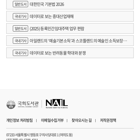
대한민국 기본법 2026
일반도서
데이터로 보는 중대산업재해
국내기사
(2025) 등록민간임대주택 업무 편람
일반도서
아일랜드의 ‘예술기본소득’과 스코틀랜드의 예술인 소득보장정
국내기사
책 논의
데이터로 보는 반려동물 학대와 분쟁
국내기사
개인정보 처리방침
이메일수집거부
찾아오시는 길
저작권정책
07233 서울특별시 영등포구 의사당대로 1 (여의도동)