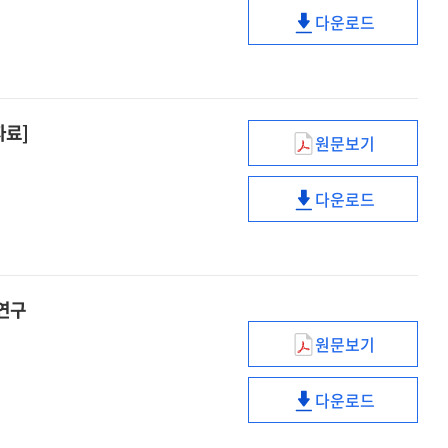
전환을
전략
및
다운로드
위한
디지털
개발
대학도서관
전환을
전략
전문사서
위한
양성
대학도서관
커리큘럼
전문사서
자료]
원문보기
개발
양성
일반대학
연구
커리큘럼
첨단분야
[전자자료]
다운로드
개발
온라인
일반대학
연구
학위과정
첨단분야
[전자자료]
해외
온라인
사례
학위과정
보고서
해외
연구
[전자자료]
사례
원문보기
보고서
학술자원
[전자자료]
유통환경
다운로드
변화에
학술자원
따른
유통환경