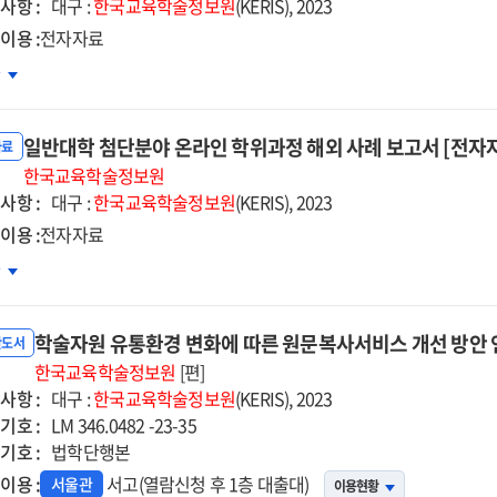
사항 :
점
대구 :
한국교육학술정보원
(KERIS), 2023
석
이용 :
전자자료
지털
차
발
환을
략
한
일반대학 첨단분야 온라인 학위과정 해외 사례 보고서 [전자
학도서관
자료
문사서
한국교육학술정보원
사항 :
성
대구 :
한국교육학술정보원
(KERIS), 2023
리큘럼
이용 :
전자자료
발
반대학
차
구
단분야
자자료]
라인
학술자원 유통환경 변화에 따른 원문복사서비스 개선 방안 
위과정
반도서
외
한국교육학술정보원
[편]
사항 :
례
대구 :
한국교육학술정보원
(KERIS), 2023
기호 :
고서
LM 346.0482 -23-35
기호 :
자자료]
법학단행본
이용 :
서고(열람신청 후 1층 대출대)
서울관
이용현황