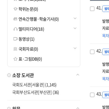
41.
학위논문(0)
웹
연속간행물·학술기사(0)
발행
자료
멀티미디어(18)
학
목
동영상(1)
사
상
국회자료(0)
42.
[전
웹
표·그림DB(0)
발행
자료
소장 도서관
국
목
AI
국회도서관[서울관] (1,145)
보
국회부산도서관[부산관] (36)
43.
활
웹
사
발행
및
원문