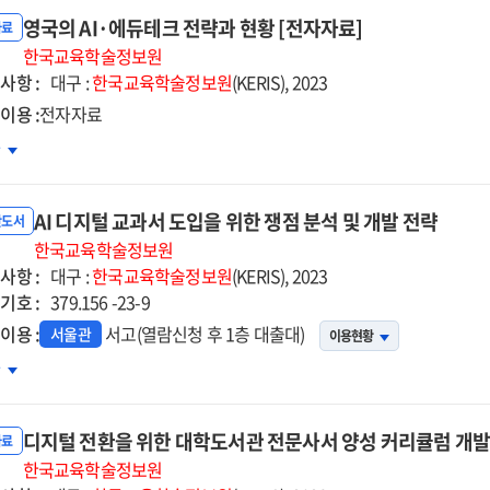
육환경에서
영국의 AI·에듀테크 전략과 현황 [전자자료]
기반
자료
습자
한국교육학술정보원
사항 :
델링
대구 :
한국교육학술정보원
(KERIS), 2023
이용 :
전자자료
춤형
국의
차
방
델
듀테크
색
AI 디지털 교과서 도입을 위한 쟁점 분석 및 개발 전략
략과
반도서
자자료]
황
한국교육학술정보원
사항 :
자자료]
대구 :
한국교육학술정보원
(KERIS), 2023
기호 :
379.156 -23-9
이용 :
서고(열람신청 후 1층 대출대)
서울관
이용현황
차
지털
과서
디지털 전환을 위한 대학도서관 전문사서 양성 커리큘럼 개발 
입을
자료
한
한국교육학술정보원