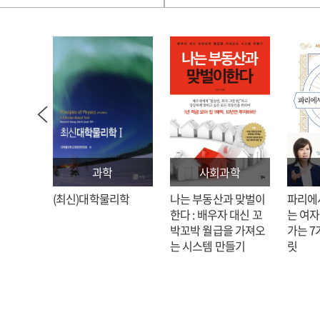
과학
사회과학
: 김호
(최신)대학물리학
나는 부동산과 맞벌이
파리에
한다 : 배우자 대신 꼬
는 여자
박꼬박 월급을 가져오
가는 7
는 시스템 만들기
릿