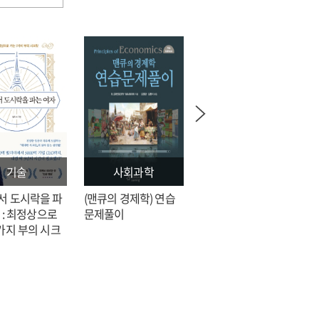
기술
사회과학
문학
서 도시락을 파
(맨큐의 경제학) 연습
전지적 독자 시점 = 싱
 : 최정상으로
문제풀이
숑 장편소설
가지 부의 시크