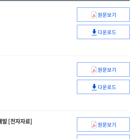
원문보기
학교폭력
사안처리와
다운로드
상담사례
학교폭력
[전자자료]
사안처리와
상담사례
[전자자료]
원문보기
국내외
AI
다운로드
보조교사
국내외
활용
AI
사례
보조교사
및
활용
기술동향
사례
발 [전자자료]
원문보기
[전자자료]
및
인공지능
기술동향
활용