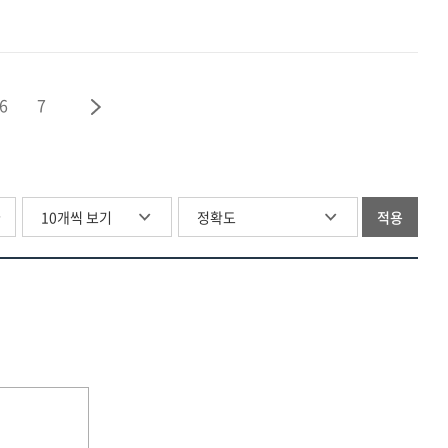
원문복사서비스
변화에
개선
따른
방안
원문복사서비스
연구
개선
6
7
방안
연구
글
적용