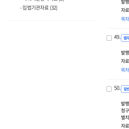
발행
쟁
- 입법기관자료 (32)
분
자료
및
디
목
개
전
전
위
49.
대
웹
전
발행
양
커
자료
개
일
목
연
첨
[전
온
50.
학
일
해
발행
사
청구
보
별치
[전
자료