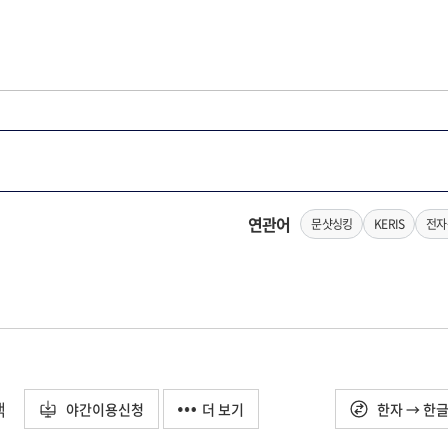
연관어
문샷싱킹
KERIS
전자
택
야간이용신청
더 보기
한자 → 한