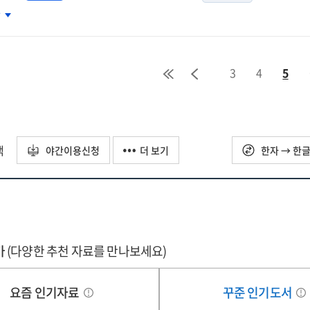
술자원
차
통환경
화에
른
3
4
5
문복사서비스
선
안
구
택
야간이용신청
더 보기
한자 → 한
가
(다양한 추천 자료를 만나보세요)
요즘 인기자료
꾸준 인기도서