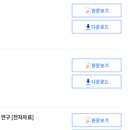
및
학습자
원문보기
맞춤형
모델링
영국의
처방
및
AI·
모델
다운로드
맞춤형
에듀테크
영국의
탐색
처방
전략과
AI·
[전자자료]
모델
현황
에듀테크
탐색
[전자자료]
전략과
[전자자료]
현황
[전자자료]
원문보기
AI
디지털
다운로드
교과서
AI
도입을
디지털
위한
교과서
쟁점
도입을
분석
위한
연구 [전자자료]
및
쟁점
원문보기
디지털
개발
분석