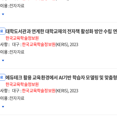
술동향
이용 :
전자자료
자자료]
공지능
차
용
등수학수업
대학도서관과 연계한 대학교재의 전자책 활성화 방안 수립 연
원시스템의
자료
수
한국교육학술정보원
사항 :
대구 :
한국교육학술정보원
(KERIS), 2023
습
이용 :
전자자료
형
학도서관과
차
발
계한
자자료]
학교재의
에듀테크 활용 교육환경에서 AI기반 학습자 모델링 및 맞춤형 
자책
자료
성화
한국교육학술정보원
사항 :
안
대구 :
한국교육학술정보원
(KERIS), 2023
립
이용 :
전자자료
구
듀테크
차
자자료]
용