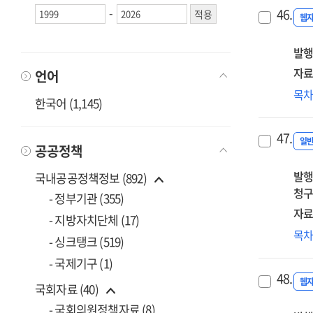
교
-
46.
AI
웹
학
발행
모
및
자료
언어
맞
영
목
처
한국어 (1,145)
AI·
모
에
탐
47.
전
일
공공정책
[전
현
발행
[전
국내공공정책정보 (892)
청구
- 정부기관 (355)
자료
- 지방자치단체 (17)
AI
목
- 싱크탱크 (519)
디
- 국제기구 (1)
교
48.
도
웹
국회자료 (40)
위
- 국회의원정책자료 (8)