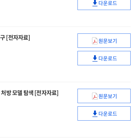
다운로드
[전자자료]
초등수학수업
인공지능
지원시스템의
활용
교수
초등수학수업
·
지원시스템의
학습
교수
구 [전자자료]
원문보기
모형
·
대학도서관과
개발
학습
연계한
[전자자료]
다운로드
모형
대학교재의
대학도서관과
개발
전자책
연계한
[전자자료]
활성화
대학교재의
방안
전자책
수립
활성화
처방 모델 탐색 [전자자료]
원문보기
연구
방안
에듀테크
[전자자료]
수립
활용
다운로드
연구
교육환경에서
에듀테크
[전자자료]
AI기반
활용
학습자
교육환경에서
모델링
AI기반