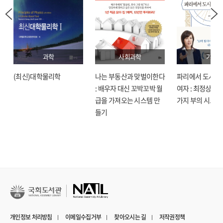
과학
사회과학
기술
(최신)대학물리학
나는 부동산과 맞벌이한다
파리에서 도시락
: 배우자 대신 꼬박꼬박 월
여자 : 최정상으로
급을 가져오는 시스템 만
가지 부의 시크릿
들기
개인정보 처리방침
이메일수집거부
찾아오시는 길
저작권정책