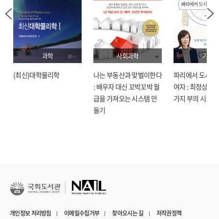
과학
사회과학
기술
(최신)대학물리학
나는 부동산과 맞벌이한다
파리에서 도시락
: 배우자 대신 꼬박꼬박 월
여자 : 최정상으로
급을 가져오는 시스템 만
가지 부의 시크릿
들기
개인정보 처리방침
이메일수집거부
찾아오시는 길
저작권정책