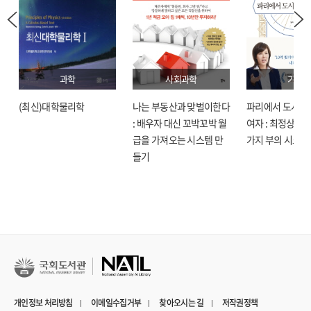
과학
사회과학
기술
(최신)대학물리학
나는 부동산과 맞벌이한다
파리에서 도시락
: 배우자 대신 꼬박꼬박 월
여자 : 최정상으로
급을 가져오는 시스템 만
가지 부의 시크릿
들기
개인정보 처리방침
이메일수집거부
찾아오시는 길
저작권정책