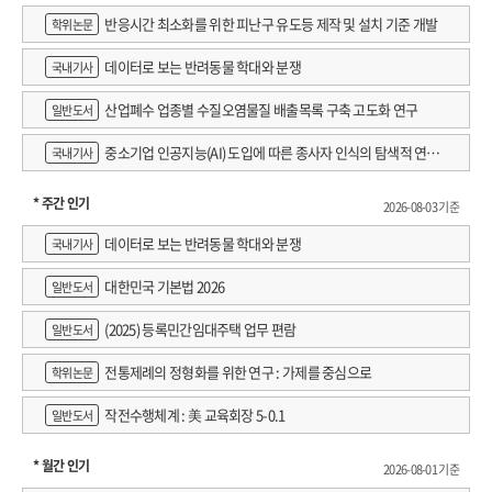
반응시간 최소화를 위한 피난구 유도등 제작 및 설치 기준 개발
학위논문
데이터로 보는 반려동물 학대와 분쟁
국내기사
산업폐수 업종별 수질오염물질 배출목록 구축 고도화 연구
일반도서
중소기업 인공지능(AI) 도입에 따른 종사자 인식의 탐색적 연구 :
국내기사
창원시 제조AI 프로그램 참가기업을 중심으로
* 주간 인기
2026-08-03 기준
데이터로 보는 반려동물 학대와 분쟁
국내기사
대한민국 기본법 2026
일반도서
(2025) 등록민간임대주택 업무 편람
일반도서
전통제례의 정형화를 위한 연구 : 가제를 중심으로
학위논문
작전수행체계 : 美 교육회장 5-0.1
일반도서
* 월간 인기
2026-08-01 기준