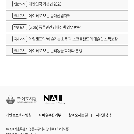
대한민국 기본법 2026
일반도서
데이터로 보는 중대산업재해
국내기사
(2025) 등록민간임대주택 업무 편람
일반도서
아일랜드의 ‘예술기본소득’과 스코틀랜드의 예술인 소득보장정
국내기사
책 논의
데이터로 보는 반려동물 학대와 분쟁
국내기사
개인정보 처리방침
이메일수집거부
찾아오시는 길
저작권정책
07233 서울특별시 영등포구 의사당대로 1 (여의도동)