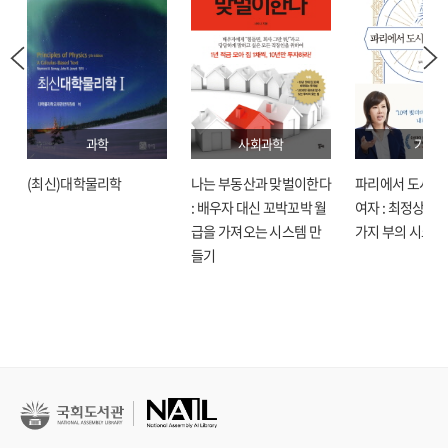
과학
사회과학
기술
(최신)대학물리학
나는 부동산과 맞벌이한다
파리에서 도시락
: 배우자 대신 꼬박꼬박 월
여자 : 최정상으로
급을 가져오는 시스템 만
가지 부의 시크릿
들기