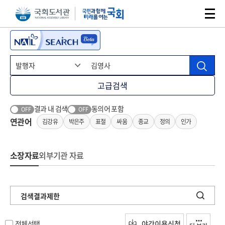
본문 바로가기
주메뉴 바로가기
고급검색
결과 내 검색
동의어 포함
OFF
OFF
연관어
김강유
박은주
표절
싸움
종교
정의
인가
소장자료
외부기관 자료
검색결과제한
전체선택
야간이용신청