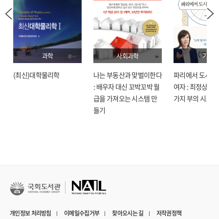
과학
사회과학
기술
(최신)대학물리학
나는 부동산과 맞벌이한다
파리에서 도시락
: 배우자 대신 꼬박꼬박 월
여자 : 최정상으로
급을 가져오는 시스템 만
가지 부의 시크릿
들기
개인정보 처리방침
이메일수집거부
찾아오시는 길
저작권정책