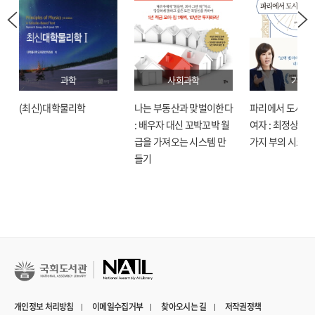
과학
사회과학
기술
(최신)대학물리학
나는 부동산과 맞벌이한다
파리에서 도시락
: 배우자 대신 꼬박꼬박 월
여자 : 최정상으로
급을 가져오는 시스템 만
가지 부의 시크릿
들기
개인정보 처리방침
이메일수집거부
찾아오시는 길
저작권정책