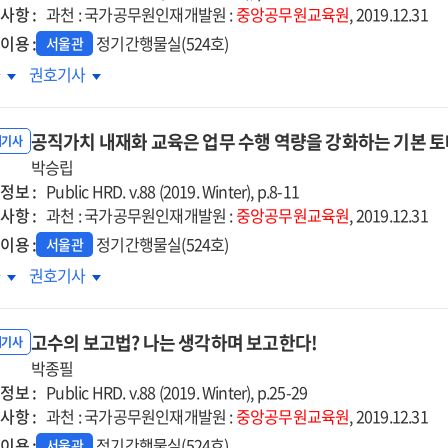
사항 :
과천 : 국가공무원인재개발원 :
중앙공무원교육원
, 2019.12.31
이용 :
정기간행물실(524호)
서울관
행정,
적극행정,
차
권호기사
제쯤
언제쯤
율에
자율에
공직가치 내재화 교육은 업무 수행 역량을 강화하는 기본 
길
맡길
내기사
박승립
수
정보 :
까?
있을까?
Public HRD. v.88 (2019. Winter), p.8-11
사항 :
과천 : 국가공무원인재개발원 :
중앙공무원교육원
, 2019.12.31
이용 :
정기간행물실(524호)
서울관
직가치
공직가치
차
권호기사
재화
내재화
육은
교육은
고수의 보고법? 나는 생각하며 보고한다!
무
업무
내기사
행
박종필
수행
정보 :
량을
역량을
Public HRD. v.88 (2019. Winter), p.25-29
사항 :
화하는
강화하는
과천 : 국가공무원인재개발원 :
중앙공무원교육원
, 2019.12.31
본
기본
이용 :
정기간행물실(524호)
서울관