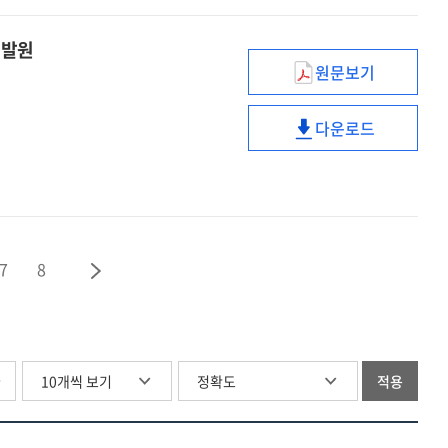
달다
분임토의로
:
날개를
개발원
충남공무원교육
달다
원문보기
:
경영환경
충남공무원교육
변화에
다운로드
따른
경영환경
HRD조직의
변화에
혁신사례
따른
:
HRD조직의
KT&G
혁신사례
인재개발원
:
7
8
KT&G
인재개발원
글
적용