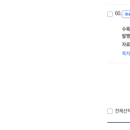
세
공무
60.
분
국
날
수록
달
발행
:
충
자료
경
목
변
따
HR
혁
:
KT
인
전체선