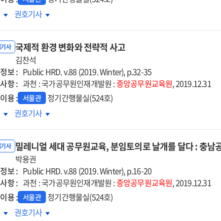
대
토대
수의
고수의
차
권호기사
법?
보고법?
는
나는
국제적 환경 변화와 전략적 사고
각하며
생각하며
내기사
한다!
김찬석
보고한다!
정보 :
Public HRD. v.88 (2019. Winter), p.32-35
사항 :
과천 : 국가공무원인재개발원 :
중앙공무원교육원
, 2019.12.31
이용 :
정기간행물실(524호)
서울관
제적
국제적
차
권호기사
경
환경
화와
변화와
밀레니얼 세대 공무원교육, 분임토의로 날개를 달다 : 충
략적
전략적
내기사
고
박용권
사고
정보 :
Public HRD. v.88 (2019. Winter), p.16-20
사항 :
과천 : 국가공무원인재개발원 :
중앙공무원교육원
, 2019.12.31
이용 :
정기간행물실(524호)
서울관
레니얼
밀레니얼
차
권호기사