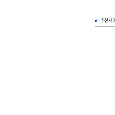
추천서
철학, 심리학
문학
문학
세이노의 가르침 : 피
홍학의 자리 : 정해연
불편한 편의점 