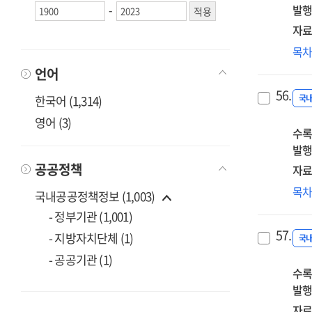
-
발행
자료
적극
목
언
언어
자
56.
맡
한국어 (1,314)
국
수
영어 (3)
수록
있을
발행
공공정책
자료
공
목
국내공공정책정보 (1,003)
내
- 정부기관 (1,001)
교
57.
- 지방자치단체 (1)
업
국
수
- 공공기관 (1)
수록
역
발행
강
기
자료