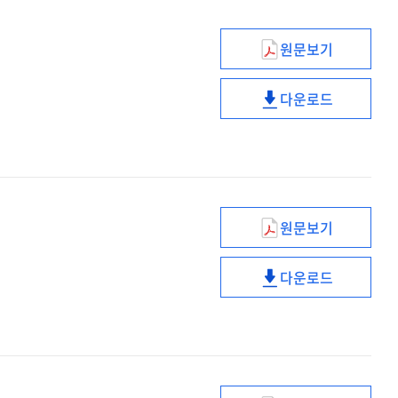
원문보기
빅데이터
기반
다운로드
스마트
빅데이터
미래
기반
정부의
스마트
정책/
미래
의사결정
정부의
정책/
원문보기
의사결정
4차
산업혁명은
다운로드
왜
4차
블록체인을
산업혁명은
요구하는가?
왜
블록체인을
요구하는가?