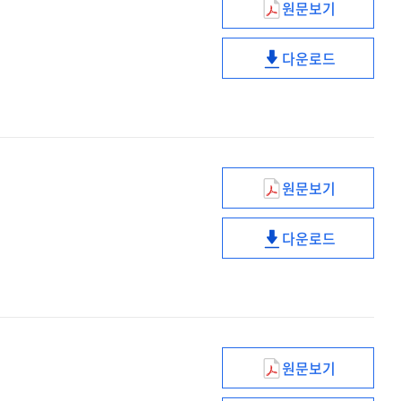
원문보기
국가공무원인재
적극행정
다운로드
국가공무원인재
적극행정
원문보기
정책개념설계의
중요성
다운로드
정책개념설계의
중요성
원문보기
적극행정,
언제쯤