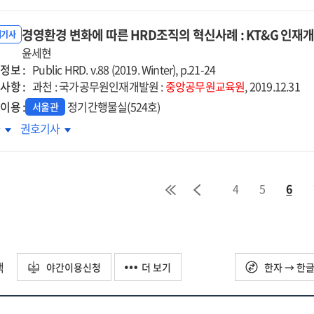
대
세대
원교육,
공무원교육,
경영환경 변화에 따른 HRD조직의 혁신사례 : KT&G 인재
임토의로
분임토의로
내기사
개를
윤세현
날개를
정보 :
다
달다
Public HRD. v.88 (2019. Winter), p.21-24
사항 :
:
과천 : 국가공무원인재개발원 :
중앙공무원교육원
, 2019.12.31
남공무원교육원
충남공무원교육원
이용 :
정기간행물실(524호)
서울관
영환경
경영환경
차
권호기사
화에
변화에
른
따른
D조직의
HRD조직의
4
5
6
신사례
혁신사례
:
&G
KT&G
재개발원
인재개발원
택
야간이용신청
더 보기
한자 → 한