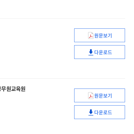
보고법?
보고한다!
나는
생각하며
보고한다!
원문보기
국제적
환경
다운로드
변화와
국제적
전략적
환경
사고
변화와
전략적
사고
남공무원교육원
원문보기
밀레니얼
세대
다운로드
공무원교육,
밀레니얼
분임토의로
세대
날개를
공무원교육,