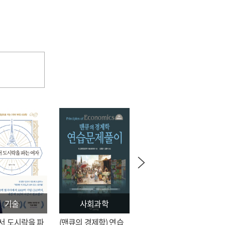
기술
사회과학
문학
서 도시락을 파
(맨큐의 경제학) 연습
전지적 독자 시점 = 싱