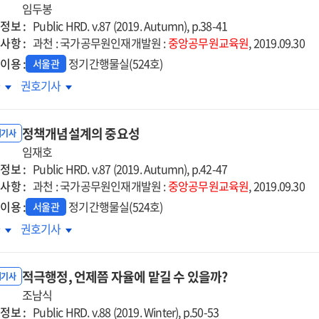
구하는가?
임두봉
요구하는가?
정보 :
Public HRD. v.87 (2019. Autumn), p.38-41
사항 :
과천 : 국가공무원인재개발원 :
중앙공무원교육원
, 2019.09.30
이용 :
정기간행물실(524호)
서울관
가공무원인재개발원의
국가공무원인재개발원의
차
권호기사
극행정
적극행정
정책개념설계의 중요성
내기사
임재호
정보 :
Public HRD. v.87 (2019. Autumn), p.42-47
사항 :
과천 : 국가공무원인재개발원 :
중앙공무원교육원
, 2019.09.30
이용 :
정기간행물실(524호)
서울관
책개념설계의
정책개념설계의
차
권호기사
요성
중요성
적극행정, 언제쯤 자율에 맡길 수 있을까?
내기사
조남식
정보 :
Public HRD. v.88 (2019. Winter), p.50-53