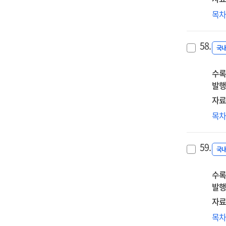
토
고
목
보고
나
58.
생
국
보고
수록
발행
자료
국
목
환
변
59.
전
국
사
수록
발행
자료
밀
목