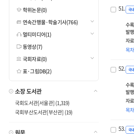
51.
학위논문(0)
국
연속간행물·학술기사(766)
수록
발행
멀티미디어(1)
자료
동영상(7)
빅
목
기
국회자료(0)
스
52.
미
국
표·그림DB(2)
정
수록
정책
소장 도서관
발행
의
자료
국회도서관[서울관] (1,319)
4차
목
국회부산도서관[부산관] (19)
산
왜
53.
블
국
원문