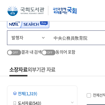
본문 바로가기
주메뉴 바로가기
결과 내 검색
동의어 포함
OFF
OFF
소장자료
외부기관 자료
전체(1,319)
전체선
도서자료(543)