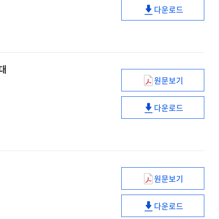
다운로드
자율에
적극행정,
맡길
언제쯤
수
자율에
있을까?
맡길
수
토대
있을까?
원문보기
공직가치
내재화
다운로드
교육은
공직가치
업무
내재화
수행
교육은
역량을
업무
강화하는
수행
기본
역량을
원문보기
토대
강화하는
고수의
기본
보고법?
다운로드
토대
나는
고수의
생각하며