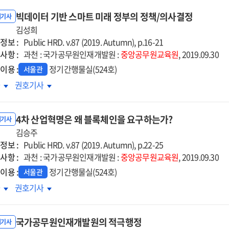
빅데이터 기반 스마트 미래 정부의 정책/의사결정
내기사
김성희
정보 :
Public HRD. v.87 (2019. Autumn), p.16-21
사항 :
과천 : 국가공무원인재개발원 :
중앙공무원교육원
, 2019.09.30
이용 :
정기간행물실(524호)
서울관
데이터
빅데이터
차
권호기사
반
기반
마트
스마트
4차 산업혁명은 왜 블록체인을 요구하는가?
래
미래
내기사
부의
김승주
정부의
정보 :
/
정책/
Public HRD. v.87 (2019. Autumn), p.22-25
사항 :
사결정
의사결정
과천 : 국가공무원인재개발원 :
중앙공무원교육원
, 2019.09.30
이용 :
정기간행물실(524호)
서울관
4차
차
권호기사
업혁명은
산업혁명은
왜
국가공무원인재개발원의 적극행정
록체인을
블록체인을
내기사