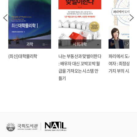
과학
사회과학
기술
(최신)대학물리학
나는 부동산과 맞벌이한다
파리에서 도시락
: 배우자 대신 꼬박꼬박 월
여자 : 최정상으로
급을 가져오는 시스템 만
가지 부의 시크릿
들기