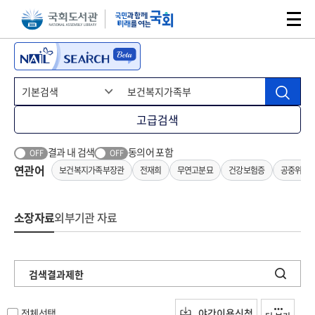
본문 바로가기
주메뉴 바로가기
고급검색
결과 내 검색
동의어 포함
OFF
OFF
연관어
보건복지가족부장관
전재희
무연고분묘
건강보험증
공중위생
소장자료
외부기관 자료
검색결과제한
전체선택
야간이용신청