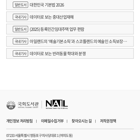
대한민국 기본법 2026
일반도서
데이터로 보는 중대산업재해
국내기사
(2025) 등록민간임대주택 업무 편람
일반도서
아일랜드의 ‘예술기본소득’과 스코틀랜드의 예술인 소득보장정
국내기사
책 논의
데이터로 보는 반려동물 학대와 분쟁
국내기사
개인정보 처리방침
이메일수집거부
찾아오시는 길
저작권정책
07233 서울특별시 영등포구 의사당대로 1 (여의도동)