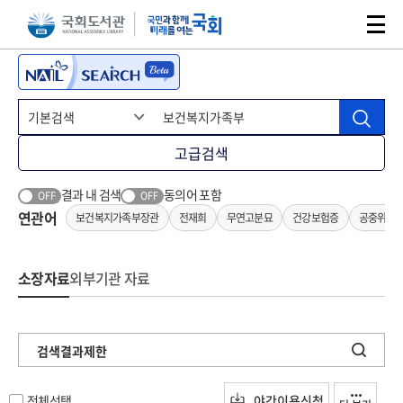
본문 바로가기
주메뉴 바로가기
고급검색
결과 내 검색
동의어 포함
OFF
OFF
연관어
보건복지가족부장관
전재희
무연고분묘
건강보험증
공중위생
소장자료
외부기관 자료
검색결과제한
전체선택
야간이용신청