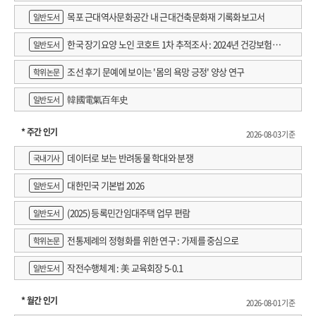
목포 근대역사문화공간 내 근대건축문화재 기록화보고서
일반도서
한국 장기요양 노인 코호트 1차 추적조사 : 2024년 건강보험연
일반도서
구원 정규연구보고서
조선 후기 문예에 보이는 '몸의 욕망 긍정' 양상 연구
학위논문
韓國電氣百年史
일반도서
* 주간 인기
2026-08-03 기준
데이터로 보는 반려동물 학대와 분쟁
국내기사
대한민국 기본법 2026
일반도서
(2025) 등록민간임대주택 업무 편람
일반도서
전통제례의 정형화를 위한 연구 : 가제를 중심으로
학위논문
작전수행체계 : 美 교육회장 5-0.1
일반도서
* 월간 인기
2026-08-01 기준