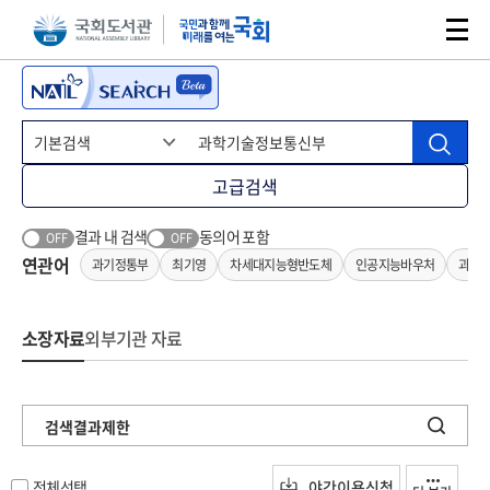
본문 바로가기
주메뉴 바로가기
고급검색
결과 내 검색
동의어 포함
OFF
OFF
연관어
과기정통부
최기영
차세대지능형반도체
인공지능바우처
과기
소장자료
외부기관 자료
검색결과제한
전체선택
야간이용신청