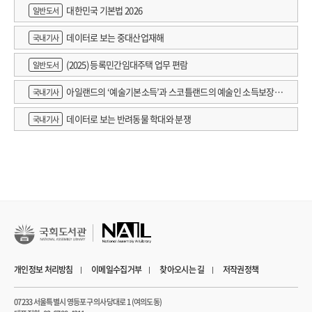
대한민국 기본법 2026
일반도서
데이터로 보는 중대산업재해
국내기사
(2025) 등록민간임대주택 업무 편람
일반도서
아일랜드의 ‘예술기본소득’과 스코틀랜드의 예술인 소득보장정
국내기사
책 논의
데이터로 보는 반려동물 학대와 분쟁
국내기사
개인정보 처리방침
이메일수집거부
찾아오시는 길
저작권정책
07233 서울특별시 영등포구 의사당대로 1 (여의도동)