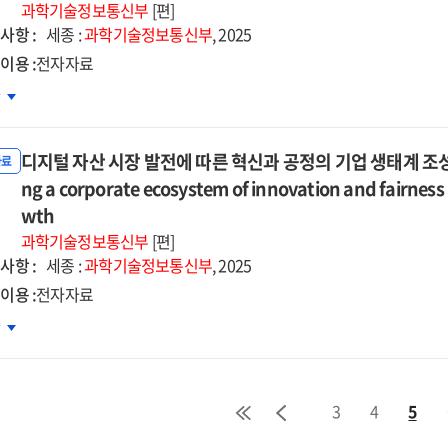
동권
과학기술정보통신부
[편]
tor
tal
호를
사항 :
세종 :
과학기술정보통신부
, 2025
a
sformation
한
ernance
이용 :
전자자료
전망
지털
차
계
환기
자자료]
업
디지털 자산 시장 발전에 따른 혁신과 공정의 기업 생태계 조성 [전자자
태
자료
석
ng a corporate ecosystem of innovation and fairness 
dy
d
반
wth
tal
신성장
과학기술정보통신부
[편]
tructuring
nsformation
책
사항 :
세종 :
과학기술정보통신부
, 2025
향
or
이용 :
전자자료
자자료]
ucture
지털
차
산
icy
장
ections
전에
3
4
5
른
ovative
신과