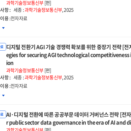
과학기술정보통신부
[편]
자자료]
사항 :
세종 :
과학기술정보통신부
, 2025
이용 :
전자자료
5
고폰
차
장
지털
래
전환
디지털 전환기 AGI 기술 경쟁력 확보를 위한 중장기 전략 [전자자료] 
성화
자료
가트렌드
egies for securing AGI technological competitiveness 
전한
ion
atrends
고폰
과학기술정보통신부
[편]
ping
장
사항 :
세종 :
과학기술정보통신부
, 2025
성
이용 :
전자자료
ure
안
지털
차
구
환기
자자료]
d
tal
AI·디지털 전환에 따른 공공부문 데이터 거버넌스 전략 [전자자료] = 
술
자료
earch
nsformation
쟁력
r public sector data governance in the era of AI and 
보를
과학기술정보통신부
[편]