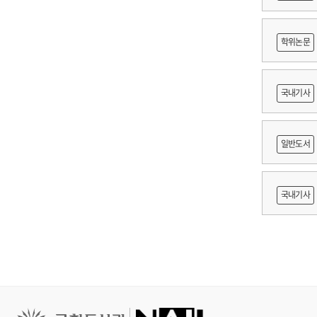
digi
ass
mar
학위논문
gro
도등 제작
국내기사
쟁
일반도서
출목록 
국내기사
른 종사자
AI 프