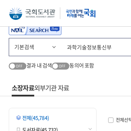
본문 바로가기
주메뉴 바로가기
결과 내 검색
동의어 포함
OFF
OFF
소장자료
외부기관 자료
전체(45,784)
전체선
도서자료(45,732)