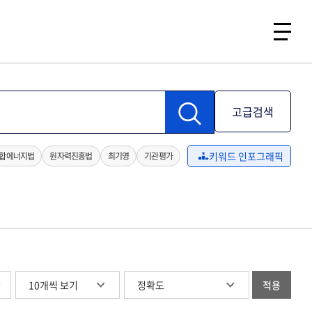
고급검색
키워드 인포그래픽
합에너지법
원자력진흥법
최기영
기관평가
글
적용