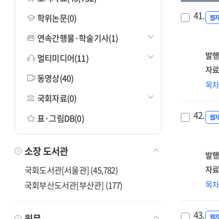
41.
학위논문(0)
웹
연속간행물·학술기사(1)
발행
멀티미디어(11)
자료
동영상(40)
(20
목
ICT
국회자료(0)
통
42.
표·그림DB(0)
기
웹
및
개
소장 도서관
연
발행
[전
자료
국회도서관[서울관] (45,782)
=
(20
목
국회부산도서관[부산관] (177)
A
ICT
stu
통
on
43.
원문
구
웹