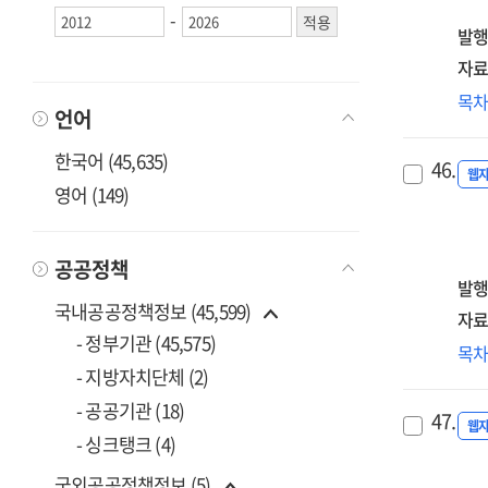
5
-
[전
발행
:
자료
203
중
목
AI·
언어
시
디
거
한국어 (45,635)
대
46.
활
웹
메
영어 (149)
및
=
건
Meg
중
공공정책
sha
시
발행
the
형
국내공공정책정보 (45,599)
자료
fut
방
- 정부기관 (45,575)
of
디
목
연
AI
전
- 지방자치단체 (2)
[전
an
AGI
- 공공기관 (18)
=
47.
digi
기
웹
Res
- 싱크탱크 (4)
tra
경
on
to
확
국외공공정책정보 (5)