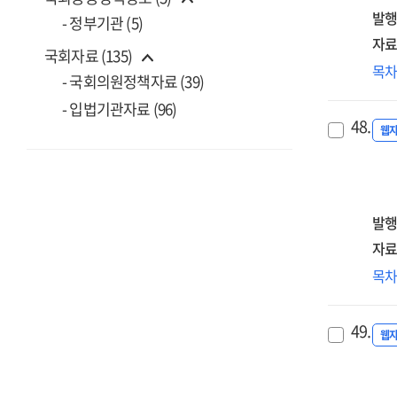
act
203
위
발행
- 정부기관 (5)
the
중
자료
use
국회자료 (135)
전
ph
AI·
목
[전
- 국회의원정책자료 (39)
mar
디
=
an
- 입법기관자료 (96)
전
Mid
48.
est
따
웹
to
a
공
lon
hea
데
ter
use
거
str
ph
전
발행
for
mar
[전
자료
sec
=
AGI
AI·
목
A
tec
디
stu
com
전
on
49.
in
노
웹
str
the
구
for
era
재
pub