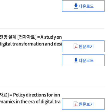
=
디지털
used
전략
and
다운로드
Mid-
전환에
phone
[전자자료]
AI·
establishing
to
따른
market
=
디지털
a
long-
공공부문
and
Mid-
전환에
healthy
term
데이터
establishing
to
따른
used
strategies
거버넌스
a
long-
공공부문
phone
for
설계 [전자자료] = A study on
전략
healthy
term
데이터
market
securing
[전자자료]
 digital transformation and desi
used
strategies
거버넌스
원문보기
AGI
=
AI·
phone
for
전략
technological
A
디지털
market
securing
[전자자료]
competitivene
다운로드
study
전환기
AGI
=
AI·
in
on
노동
technological
A
디지털
the
strategies
구조의
competitivene
study
전환기
era
for
재편과
in
on
노동
of
public
노동권
the
strategies
구조의
digital
sector
보호를
era
for
재편과
olicy directions for inn
tansformation
data
위한
of
public
노동권
amics in the era of digital tra
governance
안전망
원문보기
digital
sector
보호를
디지털
in
설계
tansformation
data
위한