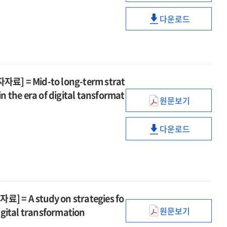
AI·
:
시장
디지털
2035
다운로드
거래
중고폰
대전환
AI·
활성화
시장
메가트렌드
디지털
및
거래
=
대전환
건전한
활성화
Megatrends
메가트렌드
중고폰
및
shaping
=
= Mid-to long-term strat
시장
건전한
the
Megatrends
형성
in the era of digital tansformat
중고폰
future
원문보기
shaping
방안
디지털
시장
of
the
연구
전환기
형성
AI
future
다운로드
[전자자료]
AGI
방안
디지털
and
of
=
기술
연구
전환기
digital
AI
Research
경쟁력
[전자자료]
AGI
transformatio
and
on
확보를
=
기술
to
digital
activating
위한
Research
경쟁력
2035
transformatio
the
중장기
on
확보를
A study on strategies fo
to
used
전략
activating
위한
원문보기
digital transformation
2035
phone
[전자자료]
AI·
the
중장기
market