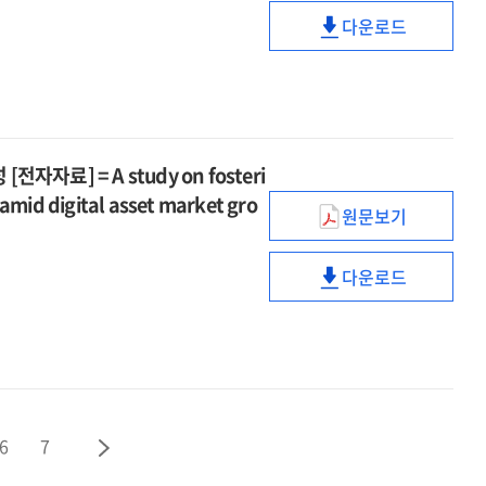
전환기
the
[전자자료]
governance
안전망
다운로드
기업
era
디지털
=
in
설계
동태
of
전환기
A
the
[전자자료]
분석
AI
기업
study
era
=
기반
and
동태
on
of
A
혁신성장
digital
분석
restructuring
AI
study
정책
transformatio
기반
the
료] = A study on fosteri
and
on
방향
혁신성장
labor
digital
amid digital asset market gro
restructuring
[전자자료]
원문보기
정책
structure
디지털
transformatio
the
=
방향
in
자산
labor
Policy
[전자자료]
the
다운로드
시장
structure
디지털
directions
=
era
발전에
in
자산
for
Policy
of
따른
the
시장
innovative
directions
Al
혁신과
era
발전에
growth
for
and
공정의
of
따른
based
innovative
digital
기업
Al
혁신과
on
growth
transformatio
생태계
and
공정의
the
6
7
based
and
조성
digital
기업
analysis
on
designing