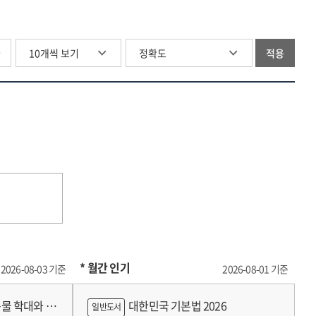
[전자자료]
transformatio
생태계
of
the
a
=
and
조성
corporate
analysis
safety
A
designing
[전자자료]
dynamics
of
net
study
a
글
적용
=
in
corporate
for
on
safety
A
the
dynamics
labor
fostering
net
study
era
in
rights
a
for
on
of
the
protection
corporate
labor
fostering
digital
era
ecosystem
rights
a
transformatio
of
of
protection
corporate
digital
innovation
ecosystem
transformatio
and
of
fairness
innovation
amid
and
digital
fairness
asset
amid
* 월간 인기
2026-08-03 기준
2026-08-01 기준
market
digital
growth
asset
물 학대와 분
대한민국 기본법 2026
일반도서
market