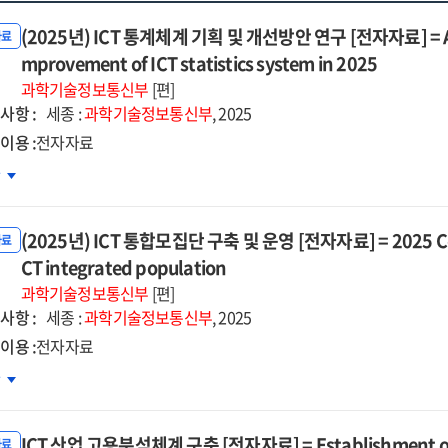
(2025년) ICT 통계체계 기획 및 개선방안 연구 [전자자료] = A stu
자료
mprovement of ICT statistics system in 2025
과학기술정보통신부
[편]
사항 :
세종 :
과학기술정보통신부
, 2025
이용 :
전자자료
25년)
차
계체계
(2025년) ICT 통합모집단 구축 및 운영 [전자자료] = 2025 Const
획
자료
CT integrated population
선방안
과학기술정보통신부
[편]
구
사항 :
세종 :
과학기술정보통신부
, 2025
자자료]
이용 :
전자자료
25년)
차
dy
합모집단
ICT 산업 고용분석체계 구축 [전자자료] = Establishment of 
축
자료