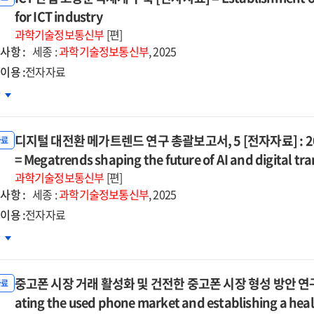
for ICT industry
nning
영
과학기술정보통신부
[편]
d
자자료]
사항 :
세종 :
과학기술정보통신부
, 2025
provement
이용 :
전자자료
5
차
struction
istics
업
d
tem
용분석체계
ration
디지털 대전환 메가트렌드 연구 총괄보고서, 5 [전자자료] : 
축
자료
5
자자료]
= Megatrends shaping the future of AI and digital tr
과학기술정보통신부
[편]
egrated
ablishment
사항 :
세종 :
과학기술정보통신부
, 2025
ulation
이용 :
전자자료
ployment
지털
차
lysis
전환
tem
가트렌드
중고폰 시장 거래 활성화 및 건전한 중고폰 시장 형성 방안 연구 [전자
구
자료
보고서,
ating the used phone market and establishing a he
ustry