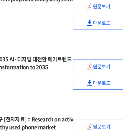
운영
of
and
2025
원문보기
[전자자료]
ICT
ICT
improvement
Construction
=
statistics
산업
of
and
2025
다운로드
system
고용분석체계
ICT
ICT
operation
Construction
in
구축
statistics
산업
of
and
2025
[전자자료]
system
고용분석체계
ICT
operation
=
in
구축
integrated
of
Establishment
2025
[전자자료]
population
ICT
2035 AI·디지털 대전환 메가트렌드
of
=
integrated
employment
원문보기
ansformation to 2035
Establishment
디지털
population
analysis
of
대전환
system
employment
다운로드
메가트렌드
디지털
for
analysis
연구
대전환
ICT
system
총괄보고서,
메가트렌드
industry
for
5
연구
ICT
[전자자료]
총괄보고서,
industry
자료] = Research on activ
:
5
2035
원문보기
althy used phone market
[전자자료]
중고폰