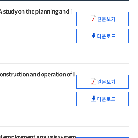
dy on the planning and i
원문보기
(2025년)
ICT
다운로드
통계체계
(2025년)
기획
ICT
및
통계체계
개선방안
기획
연구
및
ruction and operation of I
[전자자료]
개선방안
=
원문보기
연구
(2025년)
A
[전자자료]
ICT
study
=
다운로드
통합모집단
(2025년)
on
A
구축
ICT
the
study
및
통합모집단
planning
on
운영
구축
and
the
[전자자료]
및
improvement
planning
employment analysis system
=