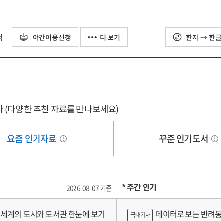
wth
d
정의
ed
tal
업
nsformation
태계
택
야간이용신청
더 보기
한자 → 한
d
성
lysis
igning
자자료]
porate
ety
amics
dy
가
(다양한 추천 자료를 만나보세요)
or
tering
ts
tection
요즘 인기자료
꾸준 인기도서
porate
tal
system
nsformation
ovation
d
기
* 주간 인기
2026-08-07 기준
rness
id
세계의 도시와 도서관 한눈에 보기
데이터로 보는 반려동
국내기사