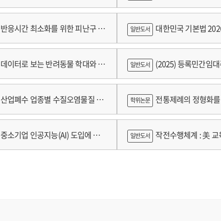
tal
et
쟁
ket
반응시간 최소화를 위한 피난구 유
대한민국 기본법 202
일반도서
wth
 및 설치 기준 개발
데이터로 보는 반려동물 학대와 분
(2025) 등록민간임
일반도서
람
산업폐수 업종별 수질오염물질 배
전통제례의 정형화를 
학위논문
구축 고도화 연구
가제를 중심으로
중소기업 인공지능(AI) 도입에 따
작전수행체계 : 美 교육
일반도서
 인식의 탐색적 연구 : 창원시 제조
로그램 참가기업을 중심으로