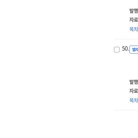
of
노
sec
digi
보
발행
dat
tan
위
gov
자료
안
in
디
목
설
the
전
[전
era
기
=
50.
of
동
웹
A
AI
분
stu
an
기
on
digi
혁
res
tra
정
발행
the
방
lab
자료
[전
str
디
목
=
in
자
Pol
the
시
dir
era
발
for
of
따
inn
Al
혁