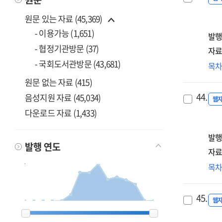
the
및
pla
원문 있는 자료 (45,369)
운
an
- 이용가능 (1,651)
[전
발행
im
=
- 협정기관방문 (37)
자료
of
202
- 국회도서관방문 (43,681)
ICT
ICT
목
Con
stat
산
원문 없는 자료 (415)
an
sys
고
ope
44.
음성지원 자료 (45,034)
in
구
웹
of
202
[전
다운로드 자료 (1,433)
ICT
=
int
Est
발행
pop
발행 연도
of
자료
em
디
목
ana
대
sys
메
for
45.
연
웹
ICT
2012
2012
2013
2013
2014
2014
2015
2015
2016
2016
2017
2017
2018
2018
2019
2019
2020
2020
2021
2021
2022
2022
2023
2023
2024
2024
2025
2025
2026
2026
총괄
ind