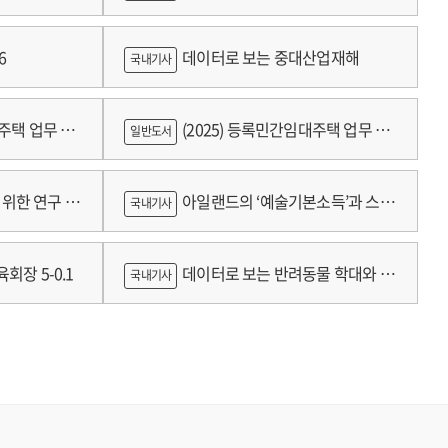
growth
6
데이터로 보는 중대산업재해
국내기사
대주택 업무 편
(2025) 등록민간임대주택 업무 편
일반도서
람
위한 연구 :
아일랜드의 ‘예술기본소득’과 스코
국내기사
틀랜드의 예술인 소득보장정책 논의
회장 5-0.1
데이터로 보는 반려동물 학대와 분
국내기사
쟁