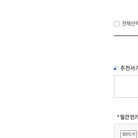
gro
an
공
bas
digi
기
on
tra
생
전체선
the
an
조
ana
des
[전
of
a
=
cor
saf
A
dyn
net
stu
in
for
on
추천서
the
lab
fos
era
righ
a
of
pro
cor
digi
eco
tra
of
inn
an
* 일간 인
fai
am
일반도서