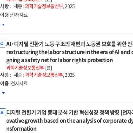
ivating
5
한
사항 :
세종 :
과학기술정보통신부
, 2025
장기
이용 :
전자자료
d
략
one
차
자자료]
ket
지털
d
환에
-
ablishing
AI·디지털 전환기 노동 구조의 재편과 노동권 보호를 위한 안전망 
른
자료
공부문
restructuring the labor structure in the era of Al and
g-
lthy
이터
gning a safety net for labor rights protection
m
d
버넌스
과학기술정보통신부
[편]
ategies
one
략
사항 :
세종 :
과학기술정보통신부
, 2025
ket
자자료]
이용 :
전자자료
uring
차
hnological
지털
dy
petitiveness
환기
디지털 전환기 기업 동태 분석 기반 혁신성장 정책 방향 [전자자료] = P
동
자료
ategies
조의
ovative growth based on the analysis of corporate dyn
편과
nsformation
lic