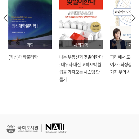
과학
사회과학
기술
(최신)대학물리학
나는 부동산과 맞벌이한다
파리에서 도시락
: 배우자 대신 꼬박꼬박 월
여자 : 최정상으로
급을 가져오는 시스템 만
가지 부의 시크릿
들기