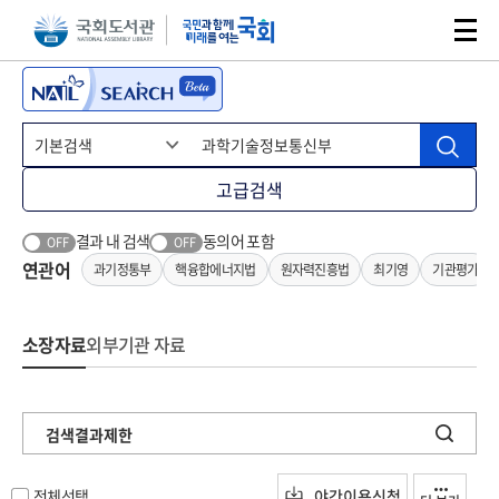
본문 바로가기
주메뉴 바로가기
고급검색
결과 내 검색
동의어 포함
OFF
OFF
연관어
과기정통부
핵융합에너지법
원자력진흥법
최기영
기관평가
소장자료
외부기관 자료
검색결과제한
전체선택
야간이용신청