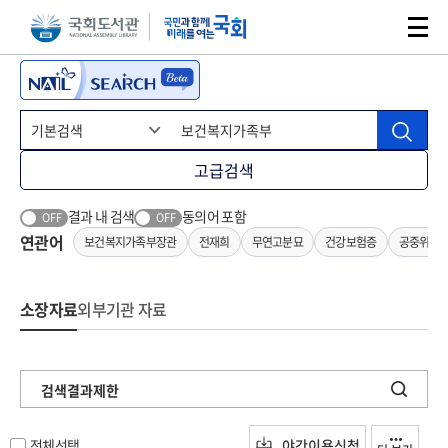
본문 바로가기
주메뉴 바로가기
고급검색
결과 내 검색
동의어 포함
OFF
OFF
연관어
보건복지가족부장관
전재희
무연고분묘
건강보험증
공중위생
소장자료
외부기관 자료
검색결과제한
전체선택
야간이용신청