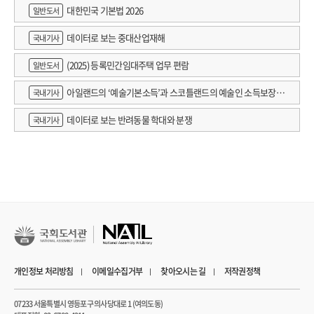
대한민국 기본법 2026
일반도서
데이터로 보는 중대산업재해
국내기사
(2025) 등록민간임대주택 업무 편람
일반도서
아일랜드의 ‘예술기본소득’과 스코틀랜드의 예술인 소득보장정
국내기사
책 논의
데이터로 보는 반려동물 학대와 분쟁
국내기사
개인정보 처리방침
이메일수집거부
찾아오시는 길
저작권정책
07233 서울특별시 영등포구 의사당대로 1 (여의도동)