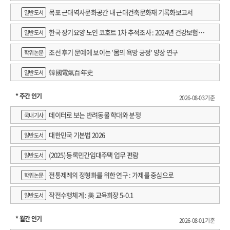
목포 근대역사문화공간 내 근대건축문화재 기록화보고서
일반도서
한국 장기요양 노인 코호트 1차 추적조사 : 2024년 건강보험연
일반도서
구원 정규연구보고서
조선 후기 문예에 보이는 '몸의 욕망 긍정' 양상 연구
학위논문
韓國電氣百年史
일반도서
* 주간 인기
2026-08-03 기준
데이터로 보는 반려동물 학대와 분쟁
국내기사
대한민국 기본법 2026
일반도서
(2025) 등록민간임대주택 업무 편람
일반도서
전통제례의 정형화를 위한 연구 : 가제를 중심으로
학위논문
작전수행체계 : 美 교육회장 5-0.1
일반도서
* 월간 인기
2026-08-01 기준