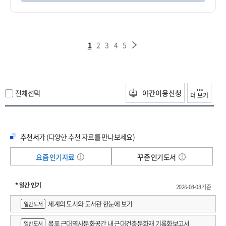
1
2
3
4
5
전체선택
야간이용신청
더 보기
추천서가
(다양한 추천 자료를 만나보세요)
요즘 인기자료
꾸준 인기도서
* 일간 인기
2026-08-08 기준
세계의 도시와 도서관 한눈에 보기
일반도서
목포 근대역사문화공간 내 근대건축문화재 기록화보고서
일반도서