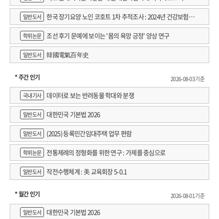
한국 장기요양 노인 코호트 1차 추적조사 : 2024년 건강보험연
일반도서
구원 정규연구보고서
조선 후기 문예에 보이는 '몸의 욕망 긍정' 양상 연구
학위논문
韓國電氣百年史
일반도서
* 주간 인기
2026-08-03 기준
데이터로 보는 반려동물 학대와 분쟁
국내기사
대한민국 기본법 2026
일반도서
(2025) 등록민간임대주택 업무 편람
일반도서
전통제례의 정형화를 위한 연구 : 가제를 중심으로
학위논문
작전수행체계 : 美 교육회장 5-0.1
일반도서
* 월간 인기
2026-08-01 기준
대한민국 기본법 2026
일반도서