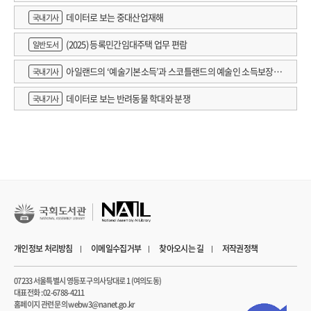
데이터로 보는 중대산업재해
국내기사
(2025) 등록민간임대주택 업무 편람
일반도서
아일랜드의 ‘예술기본소득’과 스코틀랜드의 예술인 소득보장정
국내기사
책 논의
데이터로 보는 반려동물 학대와 분쟁
국내기사
개인정보 처리방침
이메일수집거부
찾아오시는 길
저작권정책
07233 서울특별시 영등포구 의사당대로 1 (여의도동)
대표전화 : 02-6788-4211
홈페이지 관련 문의 webw3@nanet.go.kr