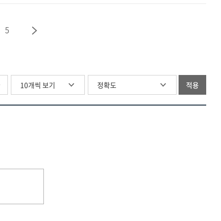
탐색과
연구학교
(DIF)
원인
운영성과
의
분석
분석
5
탐색과
[전자자료]
[전자자료]
원인
분석
[전자자료]
글
적용