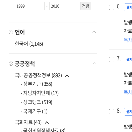
분
-
6.
및
웹
AI
발행
시
도
자료
언어
서
국
목
사
한국어 (1,145)
·
[전
외
7.
인
웹
공공정책
및
발행
정
국내공공정책정보 (892)
영
자료
- 정부기관 (355)
동
(20
목
- 지방자치단체 (17)
및
디
- 싱크탱크 (519)
시
기
[전
8.
- 국제기구 (1)
학
웹
맞
국회자료 (40)
발행
연
- 국회의원정책자료 (8)