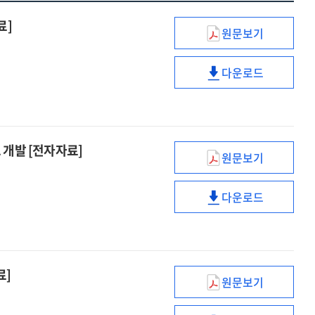
료]
원문보기
초
·
다운로드
중학생
초
AI·
·
디지털
중학생
리터러시
AI·
평가
디지털
 개발 [전자자료]
원문보기
문항
리터러시
초
개발
평가
·
방향
다운로드
문항
중학생
초
[전자자료]
개발
AI·
·
방향
디지털
중학생
[전자자료]
리터러시
AI·
수준
디지털
료]
원문보기
측정을
리터러시
해외
위한
수준
주요국의