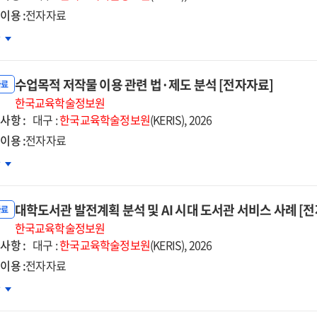
준
이용 :
전자자료
정을
외
차
한
요국의
레임워크
업목적
발
수업목적 저작물 이용 관련 법·제도 분석 [전자자료]
작물
자료
자자료]
용
한국교육학술정보원
사항 :
대구 :
한국교육학술정보원
(KERIS), 2026
상금
이용 :
전자자료
도
업목적
차
자자료]
작물
용
대학도서관 발전계획 분석 및 AI 시대 도서관 서비스 사례 [
련
자료
한국교육학술정보원
사항 :
대구 :
한국교육학술정보원
(KERIS), 2026
도
이용 :
전자자료
석
학도서관
차
자자료]
전계획