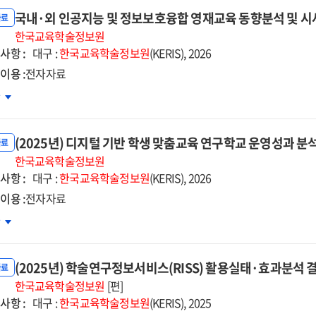
석
국내·외 인공지능 및 정보보호융합 영재교육 동향분석 및 시
자료
한국교육학술정보원
사항 :
대
대구 :
한국교육학술정보원
(KERIS), 2026
서관
이용 :
전자자료
비스
내
차
례
자자료]
(2025년) 디지털 기반 학생 맞춤교육 연구학교 운영성과 분석
공지능
자료
한국교육학술정보원
사항 :
보보호융합
대구 :
한국교육학술정보원
(KERIS), 2026
재교육
이용 :
전자자료
향분석
25년)
차
지털
사점
반
자자료]
(2025년) 학술연구정보서비스(RISS) 활용실태·효과분석 
생
자료
춤교육
한국교육학술정보원
[편]
사항 :
구학교
대구 :
한국교육학술정보원
(KERIS), 2025