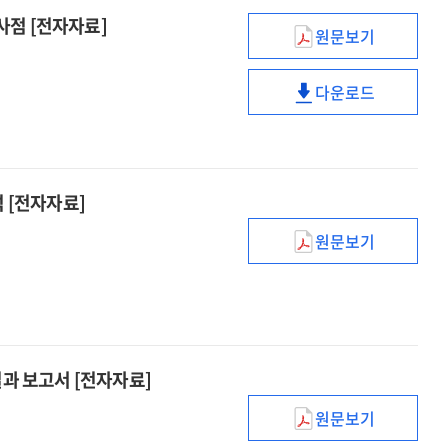
도서관
AI
사점 [전자자료]
원문보기
서비스
시대
국내
사례
도서관
·
[전자자료]
다운로드
서비스
외
국내
사례
인공지능
·
[전자자료]
및
외
정보보호융합
인공지능
영재교육
및
 [전자자료]
동향분석
정보보호융합
및
원문보기
영재교육
(2025년)
시사점
동향분석
디지털
[전자자료]
및
기반
시사점
학생
[전자자료]
맞춤교육
연구학교
결과 보고서 [전자자료]
운영성과
원문보기
분석
(2025년)
[전자자료]