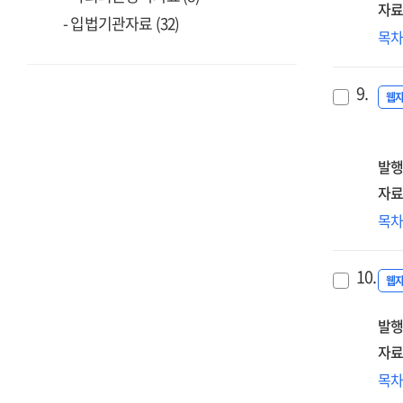
운
자료
- 입법기관자료 (32)
분
(20
목
[전
학
(RI
9.
활
웹
·
효
결
발행
보
자료
[전
국
목
학
디
10.
리
웹
검
발행
성별
디
자료
기
(20
목
접
디