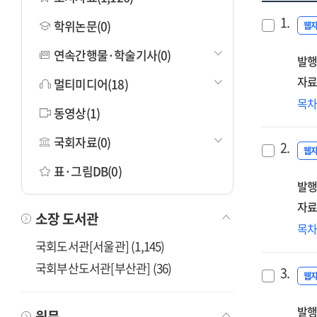
1.
학위논문(0)
웹
연속간행물·학술기사(0)
발행
자료
멀티미디어(18)
초
목
동영상(1)
·
중
국회자료(0)
2.
AI·
웹
디
표·그림DB(0)
발행
리
평
자료
소장 도서관
문
초
목
개
·
국회도서관[서울관] (1,145)
방
중
국회부산도서관[부산관] (36)
[전
3.
AI·
웹
디
발행
리
원문