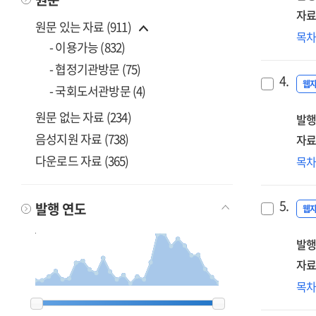
수
자료
원문 있는 자료 (911)
측
해
목
위
- 이용가능 (832)
주
프
- 협정기관방문 (75)
수
개
4.
저
웹
- 국회도서관방문 (4)
[전
이
원문 없는 자료 (234)
발행
및
보
음성지원 자료 (738)
자료
제
수
다운로드 자료 (365)
목
[전
저
이
5.
발행 연도
관
웹
법
발행
·
제
자료
분
대
목
[전
1999
1999
2000
2000
2001
2001
2002
2002
2003
2003
2004
2004
2005
2005
2006
2006
2007
2007
2008
2008
2009
2009
2010
2010
2011
2011
2012
2012
2013
2013
2014
2014
2015
2015
2016
2016
2017
2017
2018
2018
2019
2019
2020
2020
2021
2021
2022
2022
2023
2023
2024
2024
2025
2025
2026
2026
발