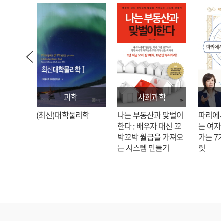
과학
사회과학
: 김호
(최신)대학물리학
나는 부동산과 맞벌이
파리에
한다 : 배우자 대신 꼬
는 여자
박꼬박 월급을 가져오
가는 7
는 시스템 만들기
릿