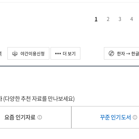
른
반
별기능문항
육혁신
)
1
2
3
4
구학교
영성과
색과
석
인
자자료]
석
택
야간이용신청
더 보기
한자 → 한
자자료]
가
(다양한 추천 자료를 만나보세요)
요즘 인기자료
꾸준 인기도서