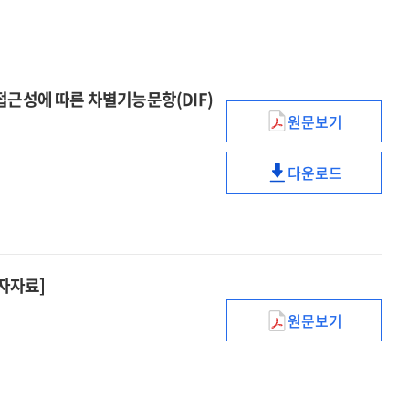
학술연구정보서
(RISS)
활용실태
·
효과분석
접근성에 따른 차별기능문항(DIF)
결과
원문보기
국가수준
보고서
학생
[전자자료]
다운로드
디지털
국가수준
리터러시
학생
검사에서
디지털
성별,
리터러시
디지털
검사에서
전자자료]
기기
성별,
접근성에
디지털
원문보기
따른
(2024년)
기기
차별기능문항
디지털
접근성에
(DIF)
기반
따른
의
교육혁신
차별기능문항