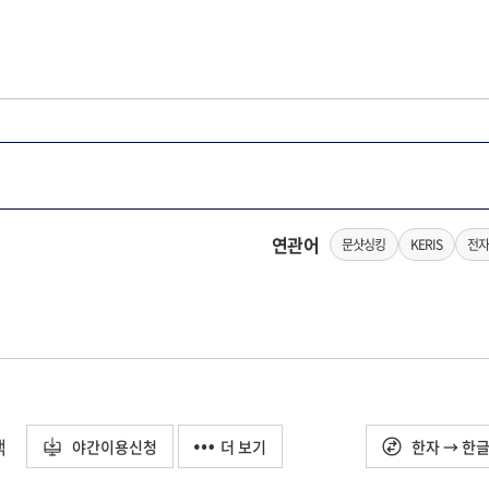
연관어
문샷싱킹
KERIS
전자
택
야간이용신청
더 보기
한자 → 한