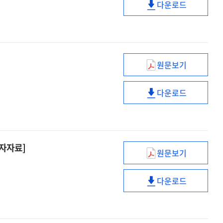
프레임워크
다운로드
측정을
수업목적
해외
개발
위한
저작물
주요국의
[전자자료]
프레임워크
이용
수업목적
개발
및
저작물
[전자자료]
보상금
이용
원문보기
제도
및
수업목적
[전자자료]
보상금
저작물
다운로드
제도
이용
수업목적
[전자자료]
관련
저작물
법
이용
·
관련
제도
법
전자자료]
원문보기
분석
·
대학도서관
[전자자료]
제도
발전계획
다운로드
분석
분석
대학도서관
[전자자료]
및
발전계획
AI
분석
시대
및