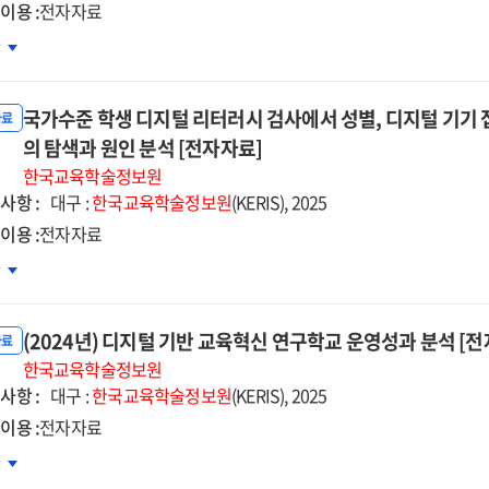
영성과
이용 :
전자자료
석
25년)
차
자자료]
술연구정보서비스
SS)
국가수준 학생 디지털 리터러시 검사에서 성별, 디지털 기기 
용실태
자료
의 탐색과 원인 분석 [전자자료]
과분석
한국교육학술정보원
과
사항 :
대구 :
한국교육학술정보원
(KERIS), 2025
고서
이용 :
전자자료
자자료]
가수준
차
생
지털
(2024년) 디지털 기반 교육혁신 연구학교 운영성과 분석 [
터러시
자료
사에서
한국교육학술정보원
사항 :
,
대구 :
한국교육학술정보원
(KERIS), 2025
지털
이용 :
전자자료
기
24년)
차
근성에
지털