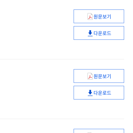
원문보기
행복한
가정을
다운로드
위한
행복한
부모자녀
가정을
대화법
위한
부모자녀
대화법
원문보기
유튜브
제국의
다운로드
탄생
유튜브
그리고
제국의
미디어혁명
탄생
그리고
미디어혁명