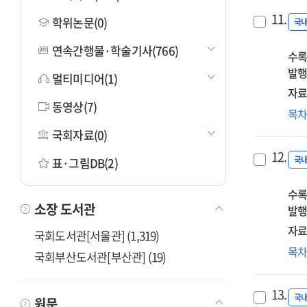
11.
학위논문(0)
국
연속간행물·학술기사(766)
수록
발행
멀티미디어(1)
자료
동영상(7)
행
목
가
국회자료(0)
위
12.
부
국
표·그림DB(2)
대
수록
소장 도서관
발행
자료
국회도서관[서울관] (1,319)
유
목
국회부산도서관[부산관] (19)
제
탄
13.
그
국
원문