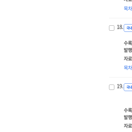
트
목
행
주
18.
국
국
현
수록
발행
자료
행
목
K-
Po
19.
배
국
다
가
수록
발행
자료