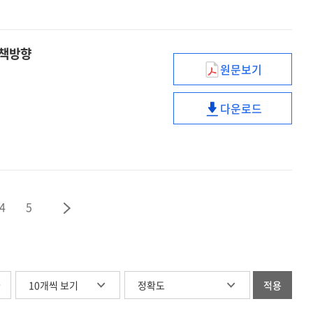
정책기획역량
재현하다
향상을
:
위한
정책기획역량
정책방향
실무
향상을
원문보기
코로나19사태와
중심
위한
관련하여
case
실무
다운로드
:
study
코로나19사태와
중심
한국보건의료제
교수방법
관련하여
case
현황과
설계
:
study
정책방향
한국보건의료제
교수방법
현황과
설계
정책방향
4
5
글
적용