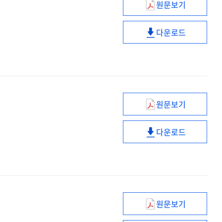
원문보기
코로나19
사태와
다운로드
재난안전의
코로나19
이해
사태와
재난안전의
이해
원문보기
철학하며
살아
다운로드
보기
철학하며
살아
보기
원문보기
넥스트
노멀