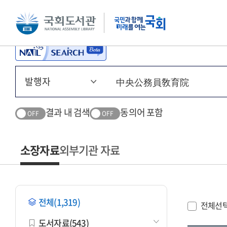
본문 바로가기
주메뉴 바로가기
결과 내 검색
동의어 포함
OFF
OFF
소장자료
외부기관 자료
전체(1,319)
전체선
도서자료(543)