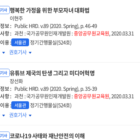
행복한 가정을 위한 부모자녀 대화법
내기사
이현주
정보 :
Public HRD. v.89 (2020. Spring), p. 46-49
사항 :
과천 : 국가공무원인재개발원 :
중앙공무원교육원
, 2020.03.31
이용 :
정기간행물실(524호)
서울관
복한
행복한
차
권호기사
정을
가정을
한
위한
유튜브 제국의 탄생 그리고 미디어혁명
모자녀
부모자녀
내기사
화법
장선화
대화법
정보 :
Public HRD. v.89 (2020. Spring), p. 35-39
사항 :
과천 : 국가공무원인재개발원 :
중앙공무원교육원
, 2020.03.31
이용 :
정기간행물실(524호)
서울관
튜브
유튜브
차
권호기사
국의
제국의
생
탄생
코로나19 사태와 재난안전의 이해
리고
그리고
내기사