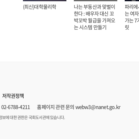
: 김호
(최신)대학물리학
나는 부동산과 맞벌이
파리에
한다 : 배우자 대신 꼬
는 여자
박꼬박 월급을 가져오
가는 7
는 시스템 만들기
릿
저작권정책
02-6788-4211
홈페이지 관련 문의 webw3@nanet.go.kr
정보에 대한 권한은 국회도서관에 있습니다.