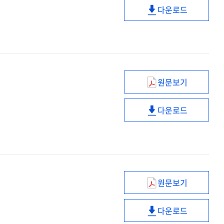
다운로드
시대의
넥스트
HRD
노멀
시대의
HRD
원문보기
Beyond
3D프린팅과
다운로드
융합하는
Beyond
사물인터넷
3D프린팅과
융합하는
사물인터넷
원문보기
트럼프
행정부와
다운로드
주요
트럼프
국제