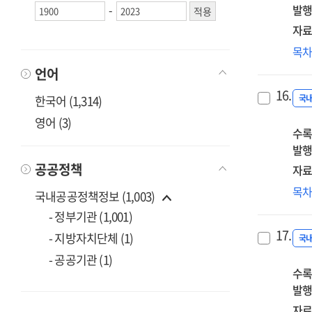
-
발행
자료
넥
목
노
언어
시
16.
HR
한국어 (1,314)
국
영어 (3)
수록
발행
공공정책
자료
Be
목
국내공공정책정보 (1,003)
3
- 정부기관 (1,001)
융
17.
- 지방자치단체 (1)
사
국
- 공공기관 (1)
수록
발행
자료