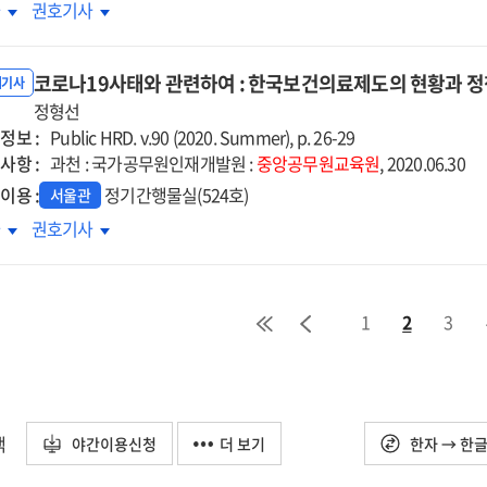
장의
현장의
차
권호기사
무과정을
업무과정을
육과정에
교육과정에
코로나19사태와 관련하여 : 한국보건의료제도의 현황과 
현하다
재현하다
내기사
정형선
:
정보 :
책기획역량
정책기획역량
Public HRD. v.90 (2020. Summer), p. 26-29
사항 :
상을
향상을
과천 : 국가공무원인재개발원 :
중앙공무원교육원
, 2020.06.30
한
위한
이용 :
정기간행물실(524호)
서울관
무
실무
로나19사태와
코로나19사태와
차
권호기사
심
중심
련하여
관련하여
e
case
:
dy
study
국보건의료제도의
한국보건의료제도의
수방법
교수방법
1
2
3
황과
현황과
계
설계
책방향
정책방향
택
야간이용신청
더 보기
한자 → 한