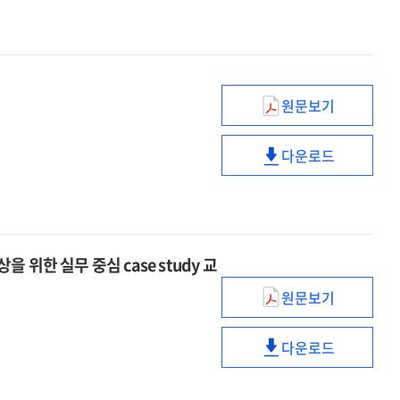
행정부와
현안
주요
국제
현안
원문보기
행정이
K-
다운로드
Pop에게
행정이
배울만한
K-
다섯
Pop에게
가지
배울만한
다섯
위한 실무 중심 case study 교
가지
원문보기
현장의
업무과정을
다운로드
교육과정에
현장의
재현하다
업무과정을
:
교육과정에