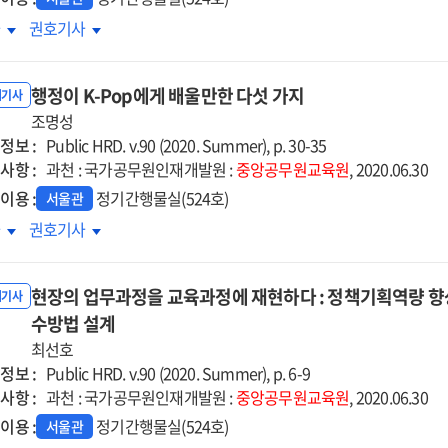
럼프
트럼프
차
권호기사
정부와
행정부와
요
주요
행정이 K-Pop에게 배울만한 다섯 가지
제
국제
내기사
안
조명성
현안
정보 :
Public HRD. v.90 (2020. Summer), p. 30-35
사항 :
과천 : 국가공무원인재개발원 :
중앙공무원교육원
, 2020.06.30
이용 :
정기간행물실(524호)
서울관
정이
행정이
차
권호기사
K-
p에게
Pop에게
현장의 업무과정을 교육과정에 재현하다 : 정책기획역량 향상을 
울만한
배울만한
내기사
섯
수방법 설계
다섯
지
가지
최선호
정보 :
Public HRD. v.90 (2020. Summer), p. 6-9
사항 :
과천 : 국가공무원인재개발원 :
중앙공무원교육원
, 2020.06.30
이용 :
정기간행물실(524호)
서울관