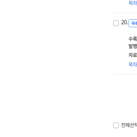
현
목
업
교
20.
재
국
:
수록
정
발행
향
위
자료
실
코
목
중
관
cas
:
stu
한
교
현
설
정
전체선