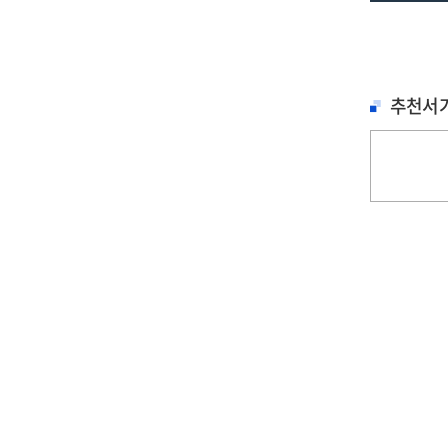
추천서
철학, 심리학
문학
문학