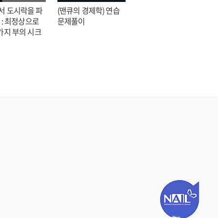
서 도시락을 파
(맨큐의 경제학) 연습
전지적 독자 시점 = 싱
 : 최정상으로
문제풀이
숑 장편소설
가지 부의 시크