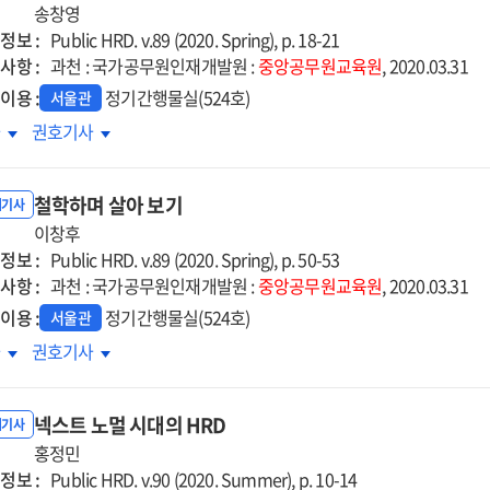
디어혁명
송창영
미디어혁명
정보 :
Public HRD. v.89 (2020. Spring), p. 18-21
사항 :
과천 : 국가공무원인재개발원 :
중앙공무원교육원
, 2020.03.31
이용 :
정기간행물실(524호)
서울관
나19
코로나19
차
권호기사
태와
사태와
난안전의
재난안전의
철학하며 살아 보기
해
이해
내기사
이창후
정보 :
Public HRD. v.89 (2020. Spring), p. 50-53
사항 :
과천 : 국가공무원인재개발원 :
중앙공무원교육원
, 2020.03.31
이용 :
정기간행물실(524호)
서울관
학하며
철학하며
차
권호기사
아
살아
기
보기
넥스트 노멀 시대의 HRD
내기사
홍정민
정보 :
Public HRD. v.90 (2020. Summer), p. 10-14