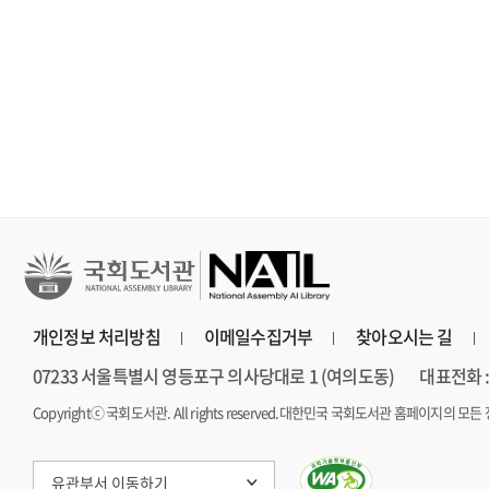
세이노의 가르침 : 피
홍학의 자리 : 정해연
불편한 편의점 
보다 진하게 살아라
장편소설
연 장편소설
개인정보 처리방침
이메일수집거부
찾아오시는 길
07233 서울특별시 영등포구 의사당대로 1 (여의도동)
대표전화 : 
Copyrightⓒ 국회도서관. All rights reserved.
대한민국 국회도서관 홈페이지의 모든 
유관부서 이동하기