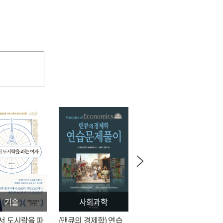
기술
사회과학
문학
서 도시락을 파
(맨큐의 경제학) 연습
전지적 독자 시점 = 싱