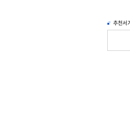
추천서
철학, 심리학
문학
문학
세이노의 가르침 : 피
홍학의 자리 : 정해연
불편한 편의점 