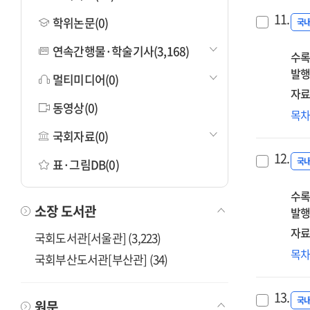
11.
학위논문(0)
국
연속간행물·학술기사(3,168)
수록
발행
멀티미디어(0)
자료
동영상(0)
20
목
노
국회자료(0)
평
12.
20
국
표·그림DB(0)
전
수록
소장 도서관
발행
자료
국회도서관[서울관] (3,223)
고
목
국회부산도서관[부산관] (34)
다
노
13.
불
국
원문