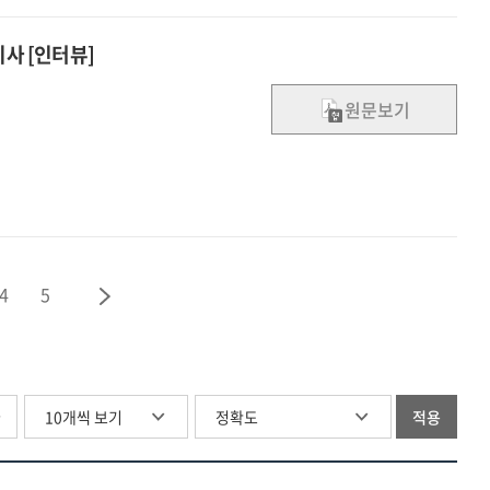
이사 [인터뷰]
원문보기
4
5
글
적용