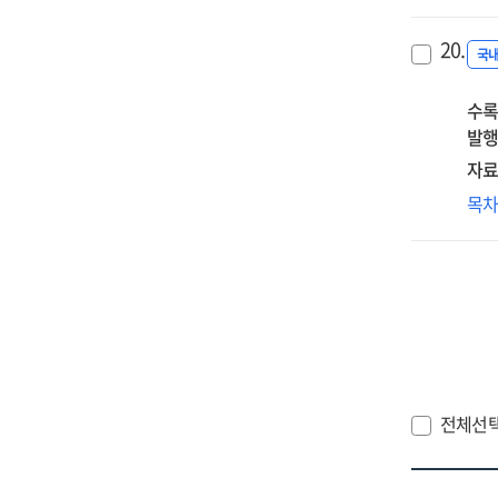
디
정
시
전
20.
근
국
[인
변
수록
대
발행
노
논
자료
노
목
사
함
행
꿈
기
:
남
전
전체선
대
[인