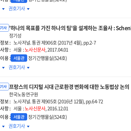
네스코에
유네스코에
차
권호기사
재된
등재된
리나라
우리나라
'하나의 목표를 가진 하나의 팀'을 설계하는 조율사 : Schenk
계유산
세계유산
내기사
정기성
정보 :
노사저널. 통권 제906호 (2017년 4월), pp.2-7
사항 :
서울 :
노사신문사
, 2017.04.01
이용 :
정기간행물실(524호)
서울관
나의
'하나의
차
권호기사
표를
목표를
진
가진
프랑스의 디지털 시대 근로환경 변화에 대한 노동법상 논의
나의
하나의
내기사
을
한국노동연구원
팀'을
정보 :
계하는
설계하는
노사저널. 통권 제905호 (2016년 12월), pp.64-72
사항 :
율사
조율사
서울 :
노사신문사
, 2016.12.01
:
이용 :
정기간행물실(524호)
서울관
enker
Schenker
랑스의
프랑스의
차
권호기사
ea
Korea