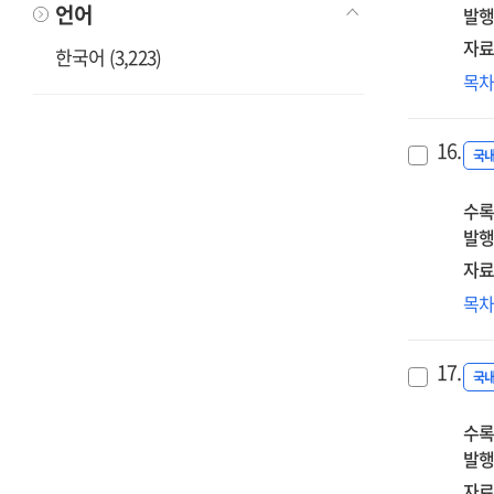
언어
발행
고
자료
한국어 (3,223)
유
목
도
시
16.
체
국
할
수록
법률
발행
3
자료
직
목
어
임
17.
국
수록
발행
자료