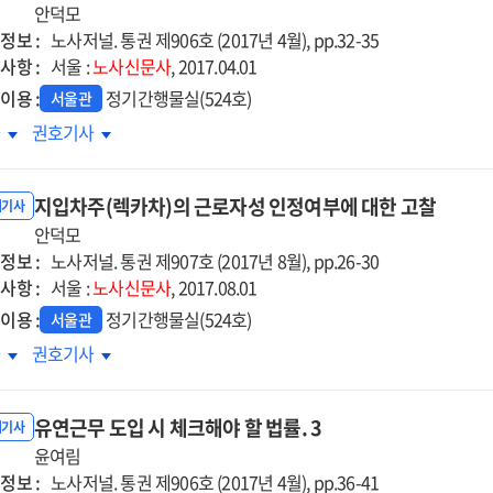
안덕모
정보 :
노사저널. 통권 제906호 (2017년 4월), pp.32-35
사항 :
서울 :
노사신문사
, 2017.04.01
이용 :
정기간행물실(524호)
서울관
4차
차
권호기사
업혁명의
산업혁명의
래와
도래와
지입차주(렉카차)의 근로자성 인정여부에 대한 고찰
신
내기사
동관계의
안덕모
노동관계의
정보 :
성
형성
노사저널. 통권 제907호 (2017년 8월), pp.26-30
사항 :
리고
그리고
서울 :
노사신문사
, 2017.08.01
간의
인간의
이용 :
정기간행물실(524호)
서울관
전
응전
입차주
지입차주
차
권호기사
카차)
(렉카차)
의
유연근무 도입 시 체크해야 할 법률. 3
로자성
근로자성
내기사
정여부에
윤여림
인정여부에
정보 :
한
대한
노사저널. 통권 제906호 (2017년 4월), pp.36-41