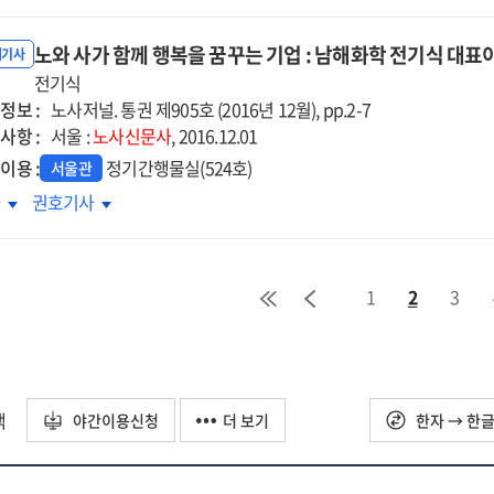
지털
디지털
기성
정기성
대
시대
무
전무
노와 사가 함께 행복을 꿈꾸는 기업 : 남해화학 전기식 대표
로환경
근로환경
내기사
터뷰]
[인터뷰]
화에
전기식
변화에
정보 :
한
대한
노사저널. 통권 제905호 (2016년 12월), pp.2-7
사항 :
동법상
노동법상
서울 :
노사신문사
, 2016.12.01
의
논의
이용 :
정기간행물실(524호)
서울관
와
노와
차
권호기사
가
사가
께
함께
복을
행복을
1
2
3
꾸는
꿈꾸는
업
기업
:
해화학
남해화학
기식
전기식
택
야간이용신청
더 보기
한자 → 한
표이사
대표이사
터뷰]
[인터뷰]