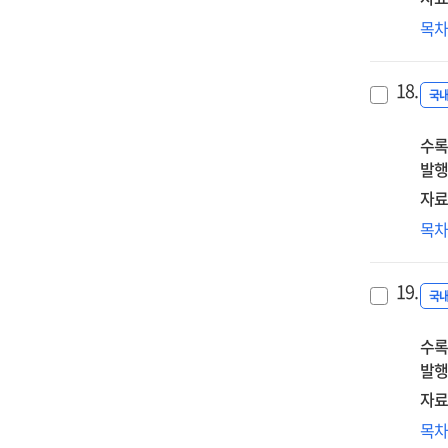
유
목
등
우
18.
세
국
수록
발행
자료
'하
목
목
가
19.
하
국
팀'
수록
설
발행
조
:
자료
Sch
프
목
Kor