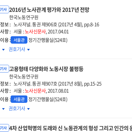
2016년 노사관계 평가와 2017년 전망
내기사
한국노동연구원
정보 :
노사저널. 통권 제906호 (2017년 4월), pp.8-16
사항 :
서울 :
노사신문사
, 2017.04.01
이용 :
정기간행물실(524호)
서울관
16년
2016년
차
권호기사
사관계
노사관계
가와
평가와
고용형태 다양화와 노동시장 불평등
17년
2017년
내기사
망
한국노동연구원
전망
정보 :
노사저널. 통권 제907호 (2017년 8월), pp.15-25
사항 :
서울 :
노사신문사
, 2017.08.01
이용 :
정기간행물실(524호)
서울관
용형태
고용형태
차
권호기사
양화와
다양화와
동시장
노동시장
4차 산업혁명의 도래와 신 노동관계의 형성 그리고 인간의 
평등
불평등
내기사