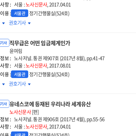
사항 :
찰
고찰
서울 :
노사신문사
, 2017.04.01
이용 :
정기간행물실(524호)
서울관
연근무
유연근무
차
권호기사
입
도입
시
직무급은 어떤 임금체계인가
크해야
체크해야
내기사
윤여림
할
정보 :
.
법률.
노사저널. 통권 제907호 (2017년 8월), pp.41-47
사항 :
3
서울 :
노사신문사
, 2017.08.01
이용 :
정기간행물실(524호)
서울관
무급은
직무급은
차
권호기사
떤
어떤
금체계인가
임금체계인가
유네스코에 등재된 우리나라 세계유산
내기사
노사신문사
[편]
정보 :
노사저널. 통권 제906호 (2017년 4월), pp.55-56
사항 :
서울 :
노사신문사
, 2017.04.01
이용 :
정기간행물실(524호)
서울관