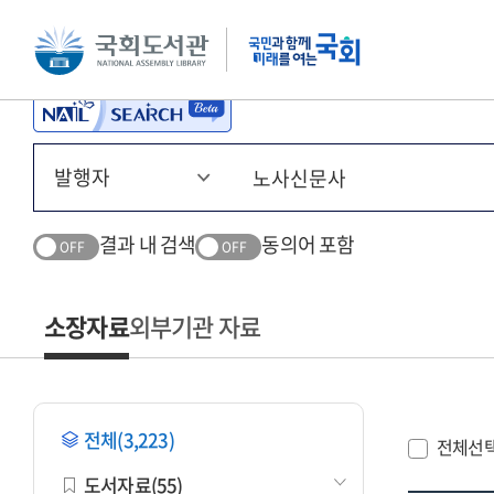
본문 바로가기
주메뉴 바로가기
결과 내 검색
동의어 포함
OFF
OFF
소장자료
외부기관 자료
전체(3,223)
전체선
도서자료(55)