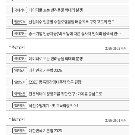
데이터로 보는 반려동물 학대와 분쟁
국내기사
산업폐수 업종별 수질오염물질 배출목록 구축 고도화 연구
일반도서
중소기업 인공지능(AI) 도입에 따른 종사자 인식의 탐색적 연구 :
국내기사
창원시 제조AI 프로그램 참가기업을 중심으로
* 주간 인기
2026-08-03 기준
데이터로 보는 반려동물 학대와 분쟁
국내기사
대한민국 기본법 2026
일반도서
(2025) 등록민간임대주택 업무 편람
일반도서
전통제례의 정형화를 위한 연구 : 가제를 중심으로
학위논문
작전수행체계 : 美 교육회장 5-0.1
일반도서
* 월간 인기
2026-08-01 기준
대한민국 기본법 2026
일반도서