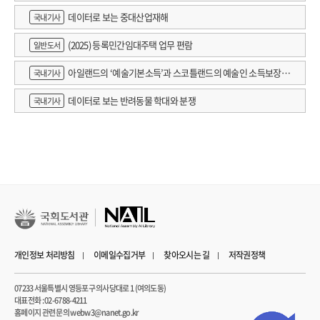
데이터로 보는 중대산업재해
국내기사
(2025) 등록민간임대주택 업무 편람
일반도서
아일랜드의 ‘예술기본소득’과 스코틀랜드의 예술인 소득보장정
국내기사
책 논의
데이터로 보는 반려동물 학대와 분쟁
국내기사
개인정보 처리방침
이메일수집거부
찾아오시는 길
저작권정책
07233 서울특별시 영등포구 의사당대로 1 (여의도동)
대표전화 : 02-6788-4211
홈페이지 관련 문의 webw3@nanet.go.kr