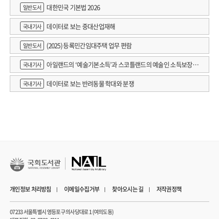
대한민국 기본법 2026
일반도서
데이터로 보는 중대산업재해
국내기사
(2025) 등록민간임대주택 업무 편람
일반도서
아일랜드의 ‘예술기본소득’과 스코틀랜드의 예술인 소득보장정
국내기사
책 논의
데이터로 보는 반려동물 학대와 분쟁
국내기사
개인정보 처리방침
이메일수집거부
찾아오시는 길
저작권정책
07233 서울특별시 영등포구 의사당대로 1 (여의도동)