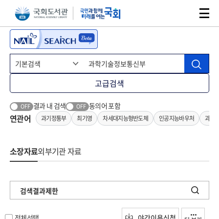
본문 바로가기
주메뉴 바로가기
고급검색
결과 내 검색
동의어 포함
OFF
OFF
연관어
과기정통부
최기영
차세대지능형반도체
인공지능바우처
과기
소장자료
외부기관 자료
검색결과제한
전체선택
야간이용신청