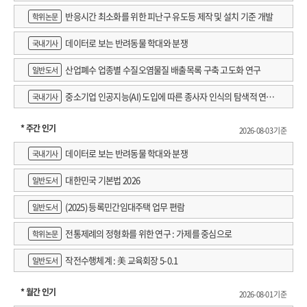
반응시간 최소화를 위한 피난구 유도등 제작 및 설치 기준 개발
학위논문
데이터로 보는 반려동물 학대와 분쟁
국내기사
산업폐수 업종별 수질오염물질 배출목록 구축 고도화 연구
일반도서
중소기업 인공지능(AI) 도입에 따른 종사자 인식의 탐색적 연구 :
국내기사
창원시 제조AI 프로그램 참가기업을 중심으로
* 주간 인기
2026-08-03 기준
데이터로 보는 반려동물 학대와 분쟁
국내기사
대한민국 기본법 2026
일반도서
(2025) 등록민간임대주택 업무 편람
일반도서
전통제례의 정형화를 위한 연구 : 가제를 중심으로
학위논문
작전수행체계 : 美 교육회장 5-0.1
일반도서
* 월간 인기
2026-08-01 기준