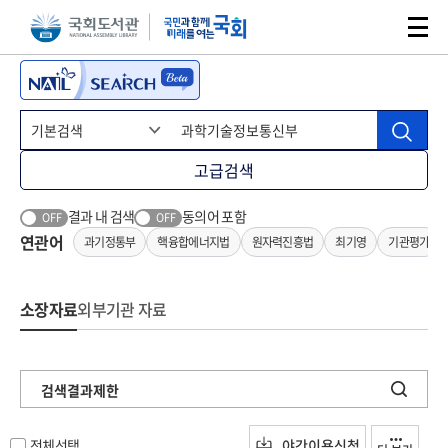
본문 바로가기
주메뉴 바로가기
고급검색
결과 내 검색
동의어 포함
OFF
OFF
연관어
과기정통부
핵융합에너지법
원자력진흥법
최기영
기관평가
소장자료
외부기관 자료
검색결과제한
전체선택
야간이용신청