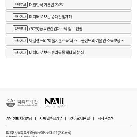
대한민국 기본법 2026
일반도서
데이터로 보는 중대산업재해
국내기사
(2025) 등록민간임대주택 업무 편람
일반도서
아일랜드의 ‘예술기본소득’과 스코틀랜드의 예술인 소득보장정
국내기사
책 논의
데이터로 보는 반려동물 학대와 분쟁
국내기사
개인정보 처리방침
이메일수집거부
찾아오시는 길
저작권정책
07233 서울특별시 영등포구 의사당대로 1 (여의도동)