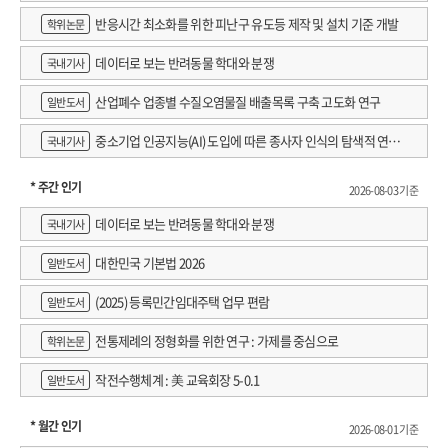
반응시간 최소화를 위한 피난구 유도등 제작 및 설치 기준 개발
학위논문
데이터로 보는 반려동물 학대와 분쟁
국내기사
산업폐수 업종별 수질오염물질 배출목록 구축 고도화 연구
일반도서
중소기업 인공지능(AI) 도입에 따른 종사자 인식의 탐색적 연구 :
국내기사
창원시 제조AI 프로그램 참가기업을 중심으로
* 주간 인기
2026-08-03 기준
데이터로 보는 반려동물 학대와 분쟁
국내기사
대한민국 기본법 2026
일반도서
(2025) 등록민간임대주택 업무 편람
일반도서
전통제례의 정형화를 위한 연구 : 가제를 중심으로
학위논문
작전수행체계 : 美 교육회장 5-0.1
일반도서
* 월간 인기
2026-08-01 기준