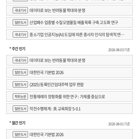
데이터로 보는 반려동물 학대와 분쟁
국내기사
산업폐수 업종별 수질오염물질 배출목록 구축 고도화 연구
일반도서
중소기업 인공지능(AI) 도입에 따른 종사자 인식의 탐색적 연구 :
국내기사
창원시 제조AI 프로그램 참가기업을 중심으로
* 주간 인기
2026-08-03 기준
데이터로 보는 반려동물 학대와 분쟁
국내기사
대한민국 기본법 2026
일반도서
(2025) 등록민간임대주택 업무 편람
일반도서
전통제례의 정형화를 위한 연구 : 가제를 중심으로
학위논문
작전수행체계 : 美 교육회장 5-0.1
일반도서
* 월간 인기
2026-08-01 기준
대한민국 기본법 2026
일반도서