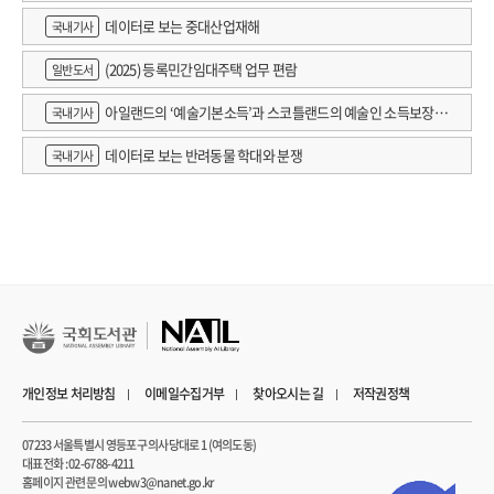
데이터로 보는 중대산업재해
국내기사
(2025) 등록민간임대주택 업무 편람
일반도서
아일랜드의 ‘예술기본소득’과 스코틀랜드의 예술인 소득보장정
국내기사
책 논의
데이터로 보는 반려동물 학대와 분쟁
국내기사
개인정보 처리방침
이메일수집거부
찾아오시는 길
저작권정책
07233 서울특별시 영등포구 의사당대로 1 (여의도동)
대표전화 : 02-6788-4211
홈페이지 관련 문의 webw3@nanet.go.kr