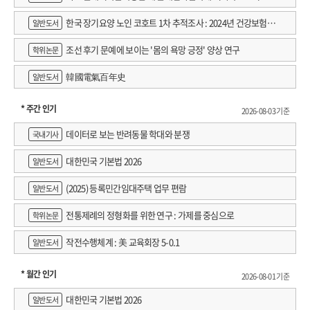
한국 장기요양 노인 코호트 1차 추적조사 : 2024년 건강보험연
일반도서
구원 정규연구보고서
조선 후기 문예에 보이는 '몸의 욕망 긍정' 양상 연구
학위논문
韓國電氣百年史
일반도서
* 주간 인기
2026-08-03 기준
데이터로 보는 반려동물 학대와 분쟁
국내기사
대한민국 기본법 2026
일반도서
(2025) 등록민간임대주택 업무 편람
일반도서
전통제례의 정형화를 위한 연구 : 가제를 중심으로
학위논문
작전수행체계 : 美 교육회장 5-0.1
일반도서
* 월간 인기
2026-08-01 기준
대한민국 기본법 2026
일반도서