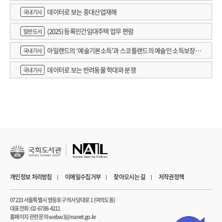
데이터로 보는 중대산업재해
국내기사
(2025) 등록민간임대주택 업무 편람
일반도서
아일랜드의 ‘예술기본소득’과 스코틀랜드의 예술인 소득보장정
국내기사
책 논의
데이터로 보는 반려동물 학대와 분쟁
국내기사
개인정보 처리방침
이메일수집거부
찾아오시는 길
저작권정책
07233 서울특별시 영등포구 의사당대로 1 (여의도동)
대표전화 : 02-6788-4211
홈페이지 관련 문의 webw3@nanet.go.kr