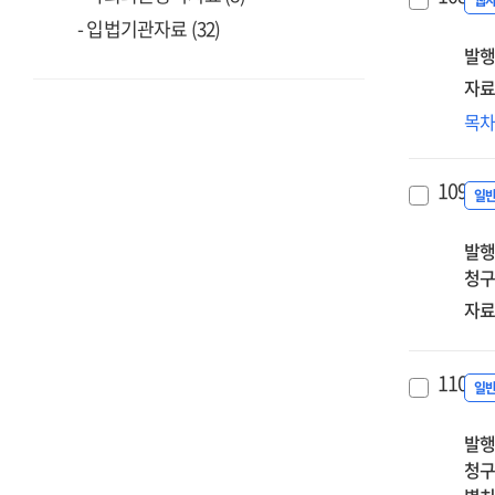
교육
웹
- 입법기관자료 (32)
202
발행
[전
자료
미
목
교
변
109.
따
일
셀
발행
가
청구
모
[전
자료
110.
일
발행
청구