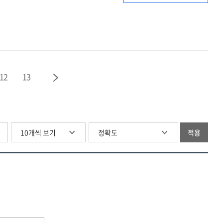
보고자료
:
제391회
국회
(정기회)
국정감사
12
13
교육위원회
글
적용