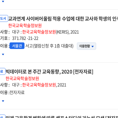
듀테크
차
프트랩
증
교과연계 사이버어울림 적용 수업에 대한 교사와 학생의 인식
델
반도서
발
한국교육학술정보원
사항 :
대구 :
한국교육학술정보원
(KERIS), 2021
기호 :
371.782 -21-22
이용 :
서고(열람신청 후 1층 대출대)
서울관
이용현황
과연계
차
이버어울림
용
빅데이터로 본 주간 교육동향, 2020 [전자자료]
업에
자료
한
한국교육학술정보원
사항 :
사와
대구 :
한국교육학술정보원
, 2021
생의
이용 :
전자자료
식
데이터로
차
형
간
석