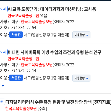
AI 교육 도움닫기 : 데이터과학과 머신러닝 : 교사용
반도서
한국교육학술정보원
엮음
사항 :
대구 :
한국교육학술정보원
(KERIS), 2022
기호 :
371.334 -22-54
이용 :
서고(열람신청 후 1층 대출대)
서울관
이용현황
비대면 사이버폭력 예방 수업의 조건과 유형 분석 연구
반도서
한국교육학술정보원
사항 :
대구 :
한국교육학술정보원
(KERIS), 2022
기호 :
371.782 -22-14
이용 :
서고(열람신청 후 1층 대출대)
서울관
이용현황
대면
차
이버폭력
방
디지털 리터러시 수준 측정 현황 및 발전 방안 탐색 [전자자료
업의
자료
건과
한국교육학술정보원
[주최]