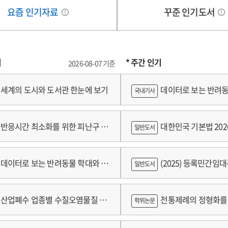
요즘 인기자료
꾸준 인기도서
기
* 주간 인기
2026-08-07 기준
세계의 도시와 도서관 한눈에 보기
데이터로 보는 반려동
국내기사
쟁
반응시간 최소화를 위한 피난구 유
대한민국 기본법 202
일반도서
 및 설치 기준 개발
데이터로 보는 반려동물 학대와 분
(2025) 등록민간임
일반도서
람
산업폐수 업종별 수질오염물질 배
전통제례의 정형화를 
학위논문