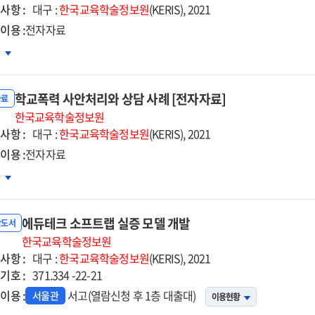
사항 :
형
대구 :
한국교육학술정보원
(KERIS), 2021
석
이용 :
전자자료
구
지털
차
터러시
준
학교폭력 사안처리와 상담 사례 [전자자료]
정
자료
황
한국교육학술정보원
사항 :
대구 :
한국교육학술정보원
(KERIS), 2021
전
이용 :
전자자료
안
교폭력
차
색
안처리와
자자료]
담
에듀테크 소프트랩 실증 모델 개발
례
반도서
자자료]
한국교육학술정보원
사항 :
대구 :
한국교육학술정보원
(KERIS), 2021
기호 :
371.334 -22-21
이용 :
서고(열람신청 후 1층 대출대)
서울관
이용현황