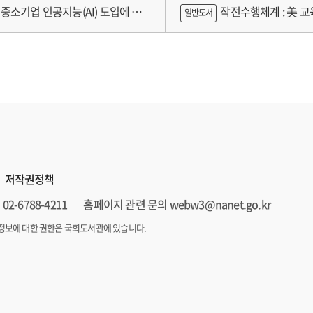
구축 고도화 연구
가제를 중심으로
중소기업 인공지능(AI) 도입에 따
작전수행체계 : 美 교육
일반도서
 인식의 탐색적 연구 : 창원시 제조
로그램 참가기업을 중심으로
저작권정책
02-6788-4211
홈페이지 관련 문의 webw3@nanet.go.kr
정보에 대한 권한은 국회도서관에 있습니다.