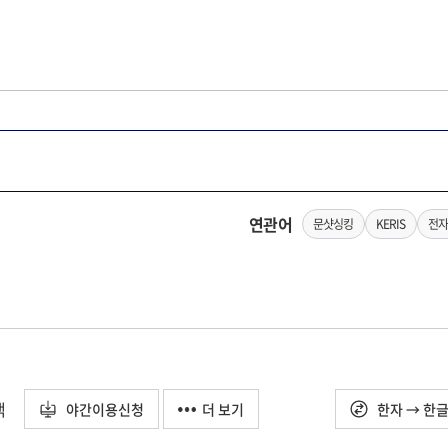
연관어
문샷싱킹
KERIS
전자
택
야간이용신청
더 보기
한자 → 한