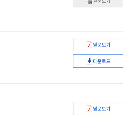
원문보기
연구
원문보기
학교폭력
사안처리와
다운로드
상담
학교폭력
사례
사안처리와
[전자자료]
상담
사례
[전자자료]
원문보기
에듀테크
소프트랩
실증