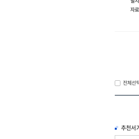
별치
자료
전체선
추천서