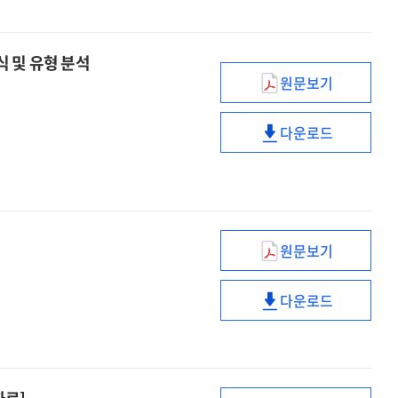
모델
개발
 및 유형 분석
원문보기
교과연계
사이버어울림
다운로드
적용
교과연계
수업에
사이버어울림
대한
적용
교사와
수업에
학생의
대한
인식
교사와
원문보기
빅데이터로
및
학생의
본
유형
인식
다운로드
주간
분석
빅데이터로
및
교육동향,
본
유형
2020
주간
분석
[전자자료]
교육동향,
2020