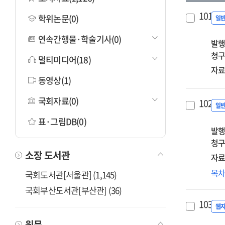
101.
학위논문(0)
일
연속간행물·학술기사(0)
발행
청구
멀티미디어(18)
자료
동영상(1)
국회자료(0)
102.
일
표·그림DB(0)
발행
청구
소장 도서관
자료
비
목
국회도서관[서울관] (1,145)
사
국회부산도서관[부산관] (36)
예
103.
수
웹
조
원문