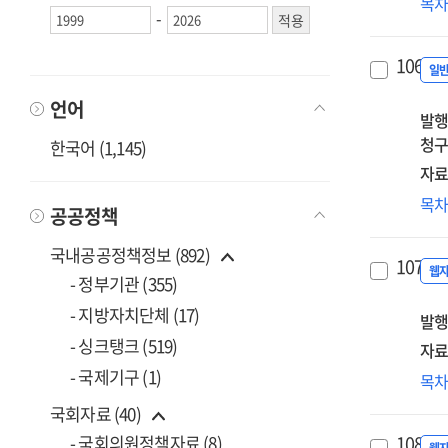
에
목
-
소
실
106.
모
일
개
언어
발행
청구
한국어 (1,145)
자료
교
목
공공정책
사
적
국내공공정책정보 (892)
107.
수
웹
- 정부기관 (355)
대
- 지방자치단체 (17)
발행
교
학
- 싱크탱크 (519)
자료
인
- 국제기구 (1)
빅
목
및
본
국회자료 (40)
유
주
분
108.
- 국회의원정책자료 (8)