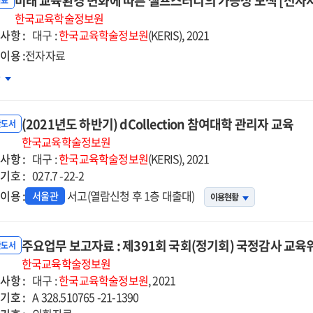
미래 교육환경 변화에 따른 셀프스터디의 가능성 모색 [전자
동향,
자료
0
한국교육학술정보원
사항 :
자자료]
대구 :
한국교육학술정보원
(KERIS), 2021
이용 :
전자자료
래
차
육환경
화에
(2021년도 하반기) dCollection 참여대학 관리자 교육
른
반도서
프스터디의
한국교육학술정보원
사항 :
능성
대구 :
한국교육학술정보원
(KERIS), 2021
기호 :
색
027.7 -22-2
자자료]
이용 :
서고(열람신청 후 1층 대출대)
서울관
이용현황
주요업무 보고자료 : 제391회 국회(정기회) 국정감사 교
반도서
한국교육학술정보원
사항 :
대구 :
한국교육학술정보원
, 2021
기호 :
A 328.510765 -21-1390