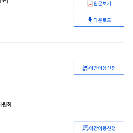
자료]
원문보기
[전자자료]
미래
교육환경
다운로드
변화에
미래
따른
교육환경
셀프스터디의
변화에
가능성
따른
모색
셀프스터디의
[전자자료]
가능성
모색
야간이용신청
(2021년도
[전자자료]
하반기)
dCollection
참여대학
관리자
육위원회
교육
야간이용신청
주요업무