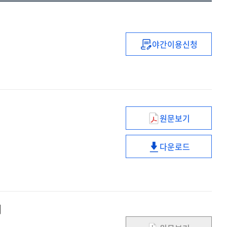
야간이용신청
AI
교육
도움닫기
:
데이터과학과
머신러닝
원문보기
:
비대면
교사용
사이버폭력
다운로드
예방
비대면
수업의
사이버폭력
조건과
예방
유형
수업의
분석
조건과
]
연구
유형
분석