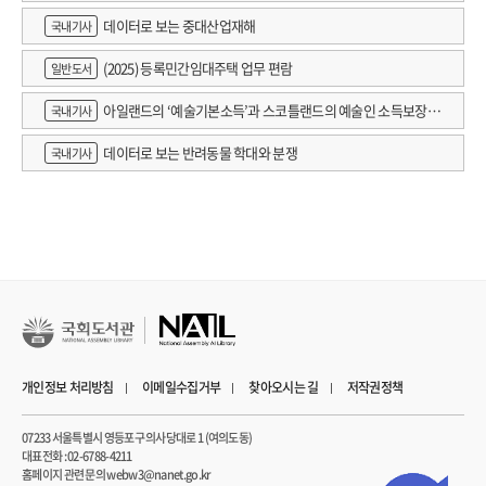
데이터로 보는 중대산업재해
국내기사
(2025) 등록민간임대주택 업무 편람
일반도서
아일랜드의 ‘예술기본소득’과 스코틀랜드의 예술인 소득보장정
국내기사
책 논의
데이터로 보는 반려동물 학대와 분쟁
국내기사
개인정보 처리방침
이메일수집거부
찾아오시는 길
저작권정책
07233 서울특별시 영등포구 의사당대로 1 (여의도동)
대표전화 : 02-6788-4211
홈페이지 관련 문의 webw3@nanet.go.kr