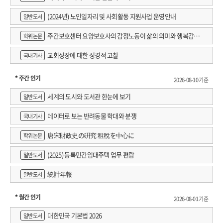
(2024년) 노인일자리 및 사회활동 지원사업 운영안내
일반도서
주간보호센터 요양보호사의 감정노동이 삶의 의미와 행복감에
학위논문
미치는 영향 : 직무스트레스의 매개효과 검증
교회성장에 대한 성경적 고찰
국내기사
* 주간 인기
2026-08-10 기준
세계의 도시와 도서관 한눈에 보기
일반도서
데이터로 보는 반려동물 학대와 분쟁
국내기사
唐宋財政史の硏究 租稅を中心に
학위논문
(2025) 등록민간임대주택 업무 편람
일반도서
統計年報
일반도서
* 월간 인기
2026-08-01 기준
대한민국 기본법 2026
일반도서