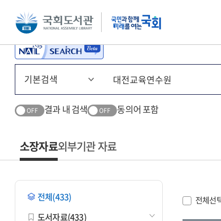
본문 바로가기
주메뉴 바로가기
결과 내 검색
동의어 포함
OFF
OFF
소장자료
외부기관 자료
전체(433)
전체선
도서자료(433)