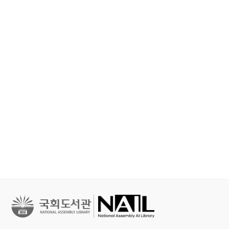
철학, 심리학
문학
문학
세이노의 가르침 : 피
홍학의 자리 : 정해연
불편한 편의점 
보다 진하게 살아라
장편소설
연 장편소설