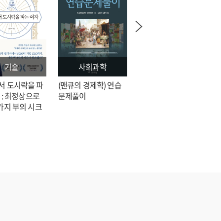
기술
사회과학
문학
서 도시락을 파
(맨큐의 경제학) 연습
전지적 독자 시점 = 싱
 : 최정상으로
문제풀이
숑 장편소설
가지 부의 시크