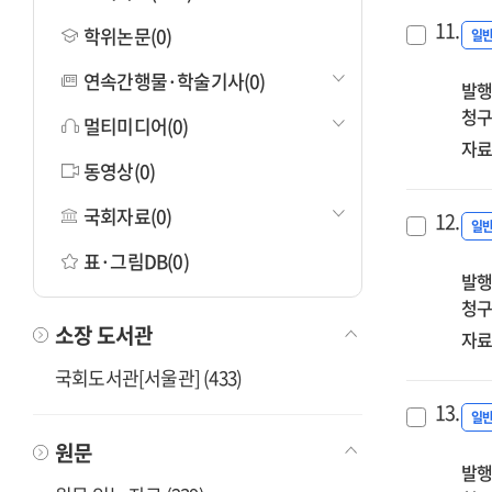
11.
학위논문(0)
일
연속간행물·학술기사(0)
발행
청구
멀티미디어(0)
자료
동영상(0)
국회자료(0)
12.
일
표·그림DB(0)
발행
청구
소장 도서관
자료
국회도서관[서울관] (433)
13.
일
원문
발행