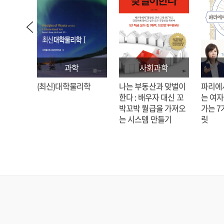
과학
사회과학
: 김호
(최신)대학물리학
나는 부동산과 맞벌이
파리에
한다 : 배우자 대신 꼬
는 여자
박꼬박 월급을 가져오
가는 7
는 시스템 만들기
릿