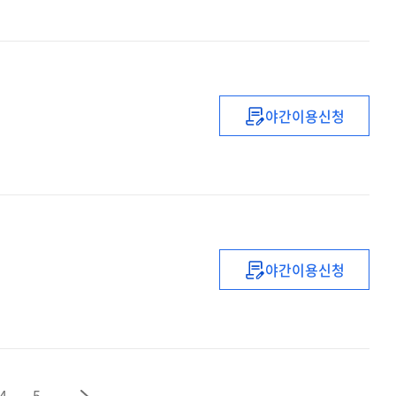
신규임용예정교
(배움)
직무연수
야간이용신청
(2022년도)
중등
1급
정교사
(국어)
자격연수
야간이용신청
(2022)
중등
복직
(예정)
교사
직무연수
4
5