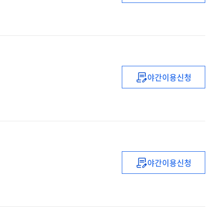
중등
1급
정교사
(영어)
자격연수
야간이용신청
초등
생활지도
및
교육활동보호
직무연수
야간이용신청
(2022년)
유
·
초등
복직