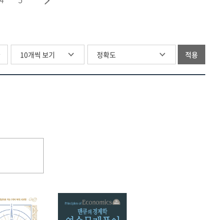
(1기)
글
적용