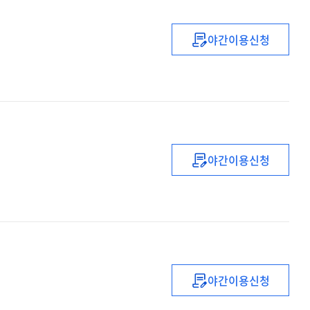
(예정)
교사
야간이용신청
직무연수
(2022년)
(1기)
초등
신규교사
추수
(나눔)
직무연수
야간이용신청
(2022)
초등
신규임용
예정교사
직무연수
(배움)
야간이용신청
(2022년도)
중등