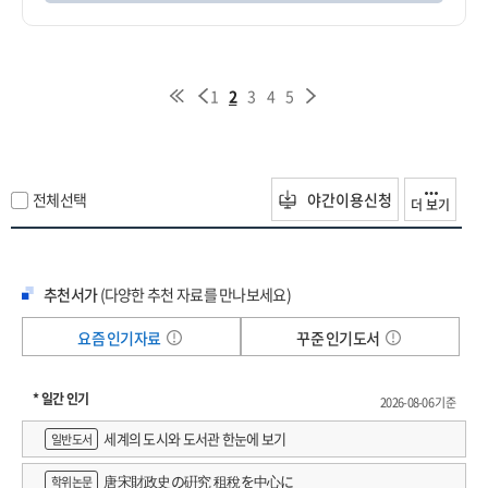
1
2
3
4
5
전체선택
야간이용신청
더 보기
추천서가
(다양한 추천 자료를 만나보세요)
요즘 인기자료
꾸준 인기도서
* 일간 인기
2026-08-06 기준
세계의 도시와 도서관 한눈에 보기
일반도서
唐宋財政史の硏究 租稅を中心に
학위논문