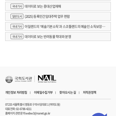
데이터로 보는 중대산업재해
국내기사
(2025) 등록민간임대주택 업무 편람
일반도서
아일랜드의 ‘예술기본소득’과 스코틀랜드의 예술인 소득보장정
국내기사
책 논의
데이터로 보는 반려동물 학대와 분쟁
국내기사
개인정보 처리방침
이메일수집거부
찾아오시는 길
저작권정책
07233 서울특별시 영등포구 의사당대로 1 (여의도동)
대표전화 : 02-6788-4211
홈페이지 관련 문의 webw3@nanet.go.kr