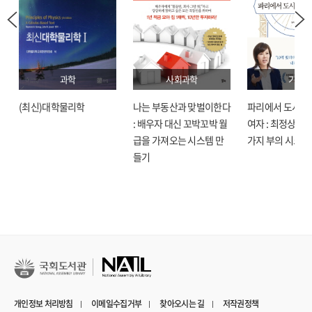
과학
사회과학
기술
(최신)대학물리학
나는 부동산과 맞벌이한다
파리에서 도시락
: 배우자 대신 꼬박꼬박 월
여자 : 최정상으로
급을 가져오는 시스템 만
가지 부의 시크릿
들기
개인정보 처리방침
이메일수집거부
찾아오시는 길
저작권정책