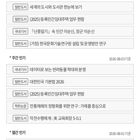
세계의 도시와 도서관 한눈에 보기
일반도서
(2025) 등록민간임대주택 업무 편람
일반도서
『난중일기』속 인간 이순신, 장군 이순신
국내기사
(가칭) 한국문화기술연구원 설립 및 운영방안 연구
일반도서
* 주간 인기
2026-08-03 기준
데이터로 보는 반려동물 학대와 분쟁
국내기사
대한민국 기본법 2026
일반도서
(2025) 등록민간임대주택 업무 편람
일반도서
전통제례의 정형화를 위한 연구 : 가제를 중심으로
학위논문
작전수행체계 : 美 교육회장 5-0.1
일반도서
* 월간 인기
2026-08-01 기준