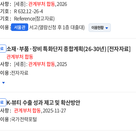
사항 :
[세종] :
관계부처
합동
, 2026
기호 :
R 632.12 -26-4
기호 :
Reference(참고자료)
이용 :
서고(열람신청 후 1층 대출대)
서울관
이용현황
소재·부품·장비 특화단지 종합계획(26-30년) [전자자료]
자료
관계부처
합동
사항 :
[세종] :
관계부처
합동
, 2025
이용 :
전자자료
재
차
품
K-뷰티 수출 성과 제고 및 확산방안
자료
사항 :
비
관계부처
합동
, 2025-11-27
화단지
이용 :
국가전략포털
합계획
-