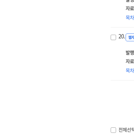
속
지
자료
기
[전
(제
목
이
식
대
기
진
20.
[전
웹
성
:
발행
202
자료
(제
목
소
·
진
종
(20
[전
전체선