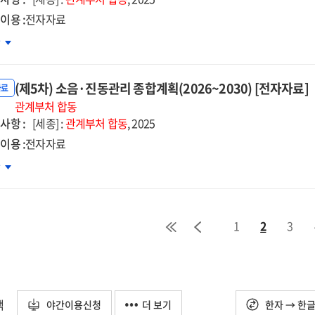
의
원방안
이용 :
전자자료
술이
자자료]
6차)
차
끄는
품안전관리
한민국
본계획
짜
(제5차) 소음·진동관리 종합계획(2026~2030) [전자자료]
자자료]
자료
장
관계부처
합동
사항 :
6~2030
[세종] :
관계부처
합동
, 2025
이용 :
전자자료
5차)
차
음
동관리
1
2
3
합계획
26~2030)
자자료]
택
야간이용신청
더 보기
한자 → 한