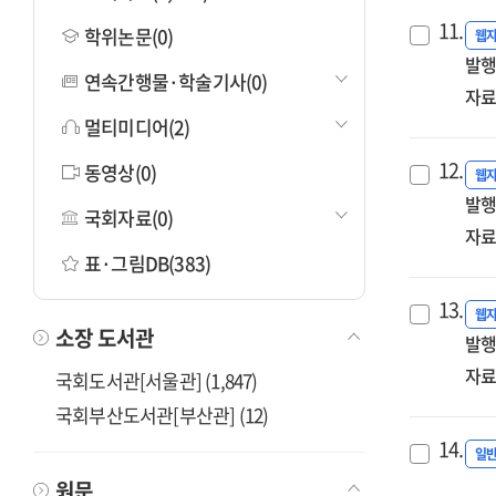
11.
학위논문(0)
웹
발행
연속간행물·학술기사(0)
자료
멀티미디어(2)
12.
동영상(0)
웹
발행
국회자료(0)
자료
표·그림DB(383)
13.
웹
소장 도서관
발행
자료
국회도서관[서울관] (1,847)
국회부산도서관[부산관] (12)
14.
일
원문