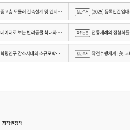
중고층 모듈러 건축설계 및 엔지니
(2025) 등록민간임
일반도서
술개발 최종보고서
람
데이터로 보는 반려동물 학대와 분
전통제례의 정형화를 
학위논문
가제를 중심으로
학령인구 감소시대의 소규모학교
작전수행체계 : 美 교육
일반도서
향과 과제
저작권정책