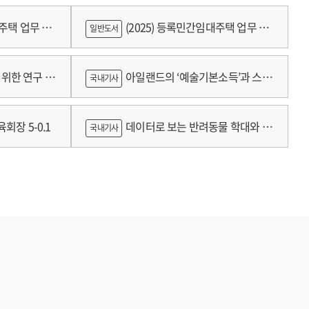
대주택 업무 편
(2025) 등록민간임대주택 업무 편
일반도서
람
위한 연구 :
아일랜드의 ‘예술기본소득’과 스코
국내기사
틀랜드의 예술인 소득보장정책 논의
회장 5-0.1
데이터로 보는 반려동물 학대와 분
국내기사
쟁