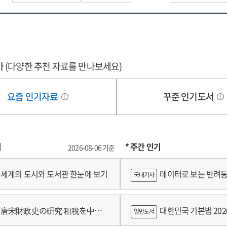
가
(다양한 추천 자료를 만나보세요)
요즘 인기자료
꾸준 인기도서
기
* 주간 인기
2026-08-06 기준
세계의 도시와 도서관 한눈에 보기
데이터로 보는 반려동
국내기사
쟁
唐宋財政史の硏究 租稅を中心
대한민국 기본법 202
일반도서