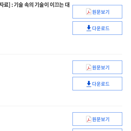
[전자자료]
자료] : 기술 속의 기술이 이끄는 대
원문보기
소재
·
다운로드
부품
소재
·
·
장비
부품
산업
·
경쟁력
장비
강화
산업
원문보기
공급망안정화기
기본계획
경쟁력
소재
('26~'30)
강화
다운로드
·
[전자자료]
공급망안정화기
기본계획
부품
:
소재
('26~'30)
·
기술
·
[전자자료]
장비
속의
부품
:
지원방안
기술이
·
기술
원문보기
[전자자료]
이끄는
장비
(제6차)
속의
대한민국
지원방안
식품안전관리
기술이