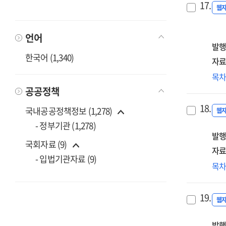
17.
30
웹
[전
언어
발행
한국어 (1,340)
자료
소
목
·
공공정책
부
18.
국내공공정책정보 (1,278)
·
웹
장
- 정부기관 (1,278)
발행
산
국회자료 (9)
경
자료
- 입법기관자료 (9)
강
공
목
기
소
('26
·
[전
19.
부
웹
:
·
기
발행
장