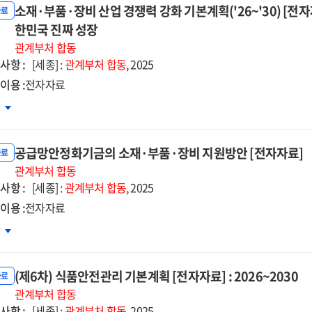
년)
소재·부품·장비 산업 경쟁력 강화 기본계획('26~'30) [전자
자료
자자료]
한민국 진짜 성장
관계부처
합동
사항 :
[세종] :
관계부처
합동
, 2025
이용 :
전자자료
재
차
품
공급망안정화기금의 소재·부품·장비 지원방안 [전자자료]
자료
비
관계부처
합동
사항 :
업
[세종] :
관계부처
합동
, 2025
쟁력
이용 :
전자자료
화
급망안정화기금의
차
본계획
재
~'30)
자자료]
(제6차) 식품안전관리 기본계획 [전자자료] : 2026~2030
품
자료
관계부처
합동
술
사항 :
비
[세종] :
관계부처
합동
, 2025