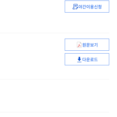
야간이용신청
국가가뭄정보통계
2024
원문보기
소재
·
다운로드
부품
소재
·
·
장비
부품
특화단지
·
종합계획
장비
(26-
특화단지
30년)
종합계획
[전자자료]
(26-
30년)