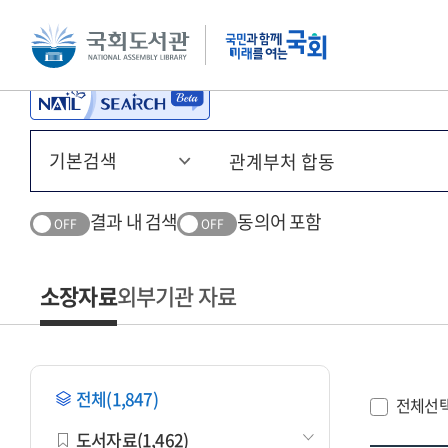
본문 바로가기
주메뉴 바로가기
결과 내 검색
동의어 포함
OFF
OFF
소장자료
외부기관 자료
전체(1,847)
전체선
도서자료(1,462)