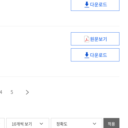
진짜
다운로드
[전자자료]
기본계획
이끄는
(제6차)
성장
[전자자료]
대한민국
식품안전관리
:
진짜
기본계획
2026~2030
성장
[전자자료]
:
원문보기
2026~2030
(제5차)
소음
다운로드
·
(제5차)
진동관리
소음
종합계획
·
(2026~2030)
진동관리
[전자자료]
종합계획
4
5
(2026~2030)
[전자자료]
글
적용